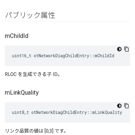
パブリック属性
m
Child
Id
uint16_t otNetworkDiagChildEntry
::
mChildId
RLOC を生成できる子 ID。
m
Link
Quality
uint8_t otNetworkDiagChildEntry
::
mLinkQuality
リンク品質の値は [0,3] です。