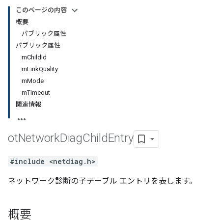
このページの内容
概要
パブリック属性
パブリック属性
mChildId
mLinkQuality
mMode
mTimeout
関連情報
ot
Network
Diag
Child
Entry
#include <netdiag.h>
ネットワーク診断の子テーブル エントリを表します。
概要