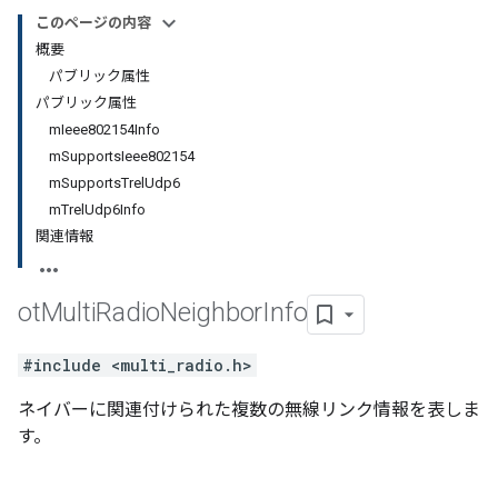
このページの内容
概要
パブリック属性
パブリック属性
mIeee802154Info
mSupportsIeee802154
mSupportsTrelUdp6
mTrelUdp6Info
関連情報
ot
Multi
Radio
Neighbor
Info
#include <multi_radio.h>
ネイバーに関連付けられた複数の無線リンク情報を表しま
す。