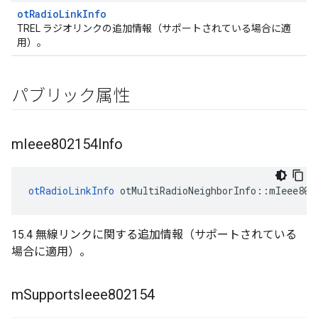
otRadioLinkInfo
TREL ラジオリンクの追加情報（サポートされている場合に適
用）。
パブリック属性
m
Ieee802154Info
otRadioLinkInfo
 otMultiRadioNeighborInfo
::
mIeee802
15.4 無線リンクに関する追加情報（サポートされている
場合に適用）。
m
Supports
Ieee802154