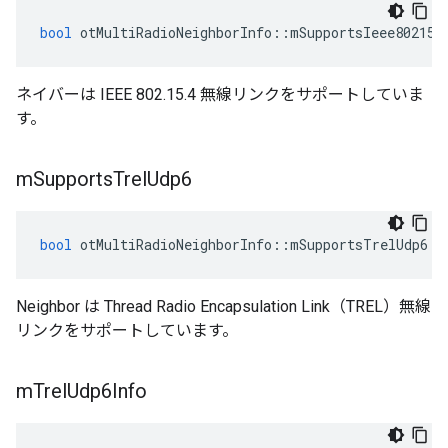
bool
 otMultiRadioNeighborInfo
::
mSupportsIeee802154
ネイバーは IEEE 802.15.4 無線リンクをサポートしていま
す。
m
Supports
Trel
Udp6
bool
 otMultiRadioNeighborInfo
::
mSupportsTrelUdp6
Neighbor は Thread Radio Encapsulation Link（TREL）無線
リンクをサポートしています。
m
Trel
Udp6Info