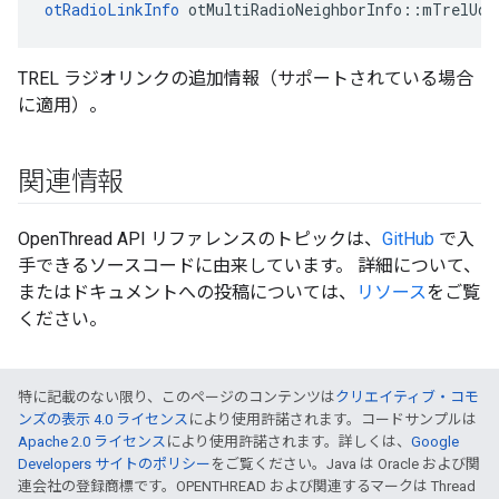
otRadioLinkInfo
 otMultiRadioNeighborInfo
::
mTrelUdp
TREL ラジオリンクの追加情報（サポートされている場合
に適用）。
関連情報
OpenThread API リファレンスのトピックは、
GitHub
で入
手できるソースコードに由来しています。 詳細について、
またはドキュメントへの投稿については、
リソース
をご覧
ください。
特に記載のない限り、このページのコンテンツは
クリエイティブ・コモ
ンズの表示 4.0 ライセンス
により使用許諾されます。コードサンプルは
Apache 2.0 ライセンス
により使用許諾されます。詳しくは、
Google
Developers サイトのポリシー
をご覧ください。Java は Oracle および関
連会社の登録商標です。OPENTHREAD および関連するマークは Thread