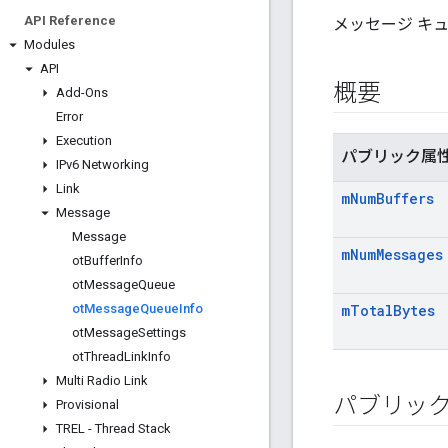
API Reference
メッセージ キ
Modules
API
概要
Add-Ons
Error
Execution
パブリック属
IPv6 Networking
Link
m
Num
Buffers
Message
Message
m
Num
Messages
ot
Buffer
Info
ot
Message
Queue
ot
Message
Queue
Info
m
Total
Bytes
ot
Message
Settings
ot
Thread
Link
Info
Multi Radio Link
パブリッ
Provisional
TREL - Thread Stack