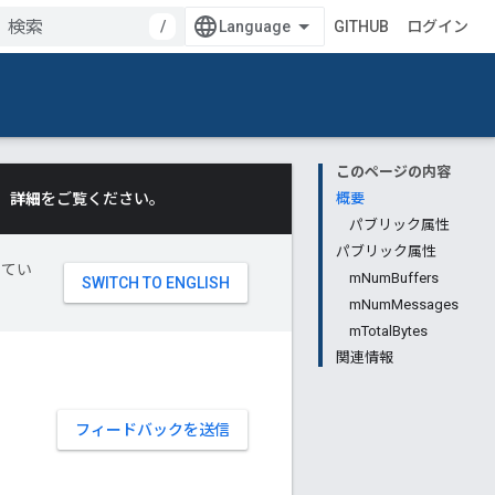
/
GITHUB
ログイン
このページの内容
。
詳細
をご覧ください。
概要
パブリック属性
パブリック属性
してい
mNumBuffers
mNumMessages
mTotalBytes
関連情報
フィードバックを送信