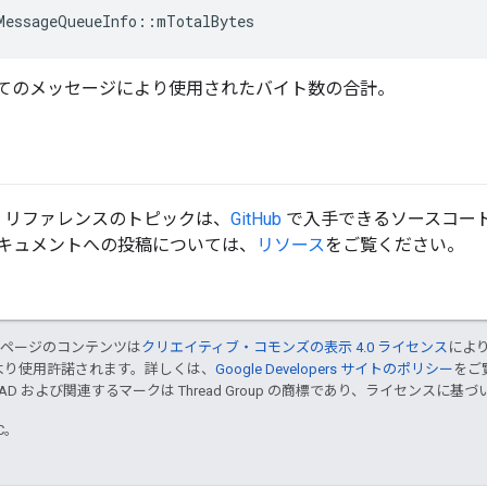
MessageQueueInfo
::
mTotalBytes
てのメッセージにより使用されたバイト数の合計。
d API リファレンスのトピックは、
GitHub
で入手できるソースコード
キュメントへの投稿については、
リソース
をご覧ください。
のページのコンテンツは
クリエイティブ・コモンズの表示 4.0 ライセンス
によ
より使用許諾されます。詳しくは、
Google Developers サイトのポリシー
をご覧
EAD および関連するマークは Thread Group の商標であり、ライセンスに
TC。