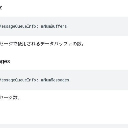
s
MessageQueueInfo
::
mNumBuffers
セージで使用されるデータバッファの数。
ages
MessageQueueInfo
::
mNumMessages
セージ数。