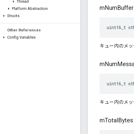
Thread
m
Num
Buffer
Platform Abstraction
Structs
uint16_t ot
Other References
Config Variables
キュー内のメッ
m
Num
Mess
uint16_t ot
キュー内のメッ
m
Total
Bytes