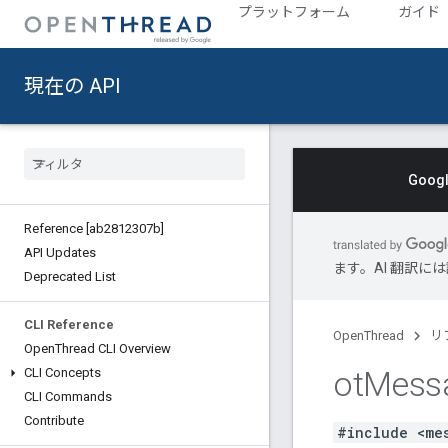
プラットフォーム
ガイド
現在の API
Goo
Reference [ab2812307b]
API Updates
ます。AI 翻訳
Deprecated List
CLI Reference
OpenThread
リ
Open
Thread CLI Overview
ot
Mess
CLI Concepts
CLI Commands
Contribute
#include <me