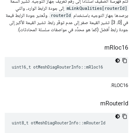
تتم فهرسة الصفيف استنادًا إلى رقم تعريف جهاز التوجيه. تشير السمة
mLinkQualities[routerId]
إلى جودة الرابط الوارد، والتي
يرصدها جهاز التوجيه باستخدام
routerId
. وتُعتبر جودة الرابط قيمة
في [0، 3]. تشير القيمة صفر إلى عدم توفّر رابط. تشير القيمة الأكبر إلى
جودة رابط أفضل (كما هو محدَّد في مواصفات سلسلة المحادثات).
m
Rloc16
uint16_t otMeshDiagRouterInfo
::
mRloc16
RLOC16.
m
Router
Id
uint8_t otMeshDiagRouterInfo
::
mRouterId