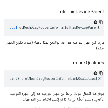
m
Is
This
Device
Parent
bool
 otMeshDiagRouterInfo
::
mIsThisDeviceParent
ما إذا كان جهاز التوجيه هو أحد الوالدَين لهذا الجهاز (عندما يكون الجهاز
طفلاً)
m
Link
Qualities
uint8_t otMeshDiagRouterInfo
::
mLinkQualities
[
OT_NE
يوفر هذا الحقل جودة الرابط من جهاز التوجيه هذا إلى أجهزة التوجيه
الأخرى، ويشير أيضًا إلى ما إذا تم إنشاء ارتباط بين الموجهات.