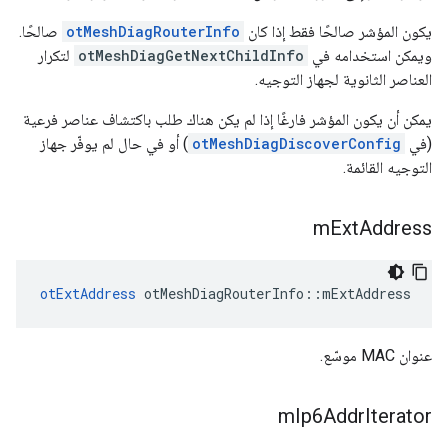
يكون المؤشر صالحًا فقط إذا كان
otMeshDiagRouterInfo
صالحًا.
ويمكن استخدامه في
otMeshDiagGetNextChildInfo
لتكرار
العناصر الثانوية لجهاز التوجيه.
يمكن أن يكون المؤشر فارغًا إذا لم يكن هناك طلب باكتشاف عناصر فرعية
(في
otMeshDiagDiscoverConfig
) أو في حال لم يوفّر جهاز
التوجيه القائمة.
m
Ext
Address
otExtAddress
 otMeshDiagRouterInfo
::
mExtAddress
عنوان MAC موسّع.
m
Ip6Addr
Iterator