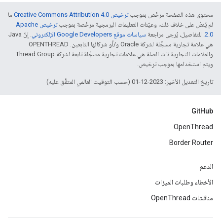
محتوى هذه الصفحة مرخّص بموجب
ترخيص Creative Commons Attribution 4.0‏
ما
لم يُنصّ على خلاف ذلك، وعيّنات التعليمات البرمجية مرخّصة بموجب
ترخيص Apache
2.0‏
. للتفاصيل، يُرجى مراجعة
سياسات موقع Google Developers الإلكتروني
. إنّ Java
هي علامة تجارية مسجَّلة لشركة Oracle و/أو شركائها التابعين. ‫OPENTHREAD
والعلامات التجارية ذات الصلة هي علامات تجارية مسجّلة تابعة لشركة Thread Group
ويتم استخدامها بموجب ترخيص.
تاريخ التعديل الأخير: 2023-12-01 (حسب التوقيت العالمي المتفَّق عليه)
GitHub
OpenThread
Border Router
الدعم
الأخطاء وطلبات الميزات
مناقشات OpenThread