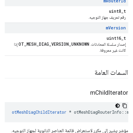
m
Router
Id
uint8_t
رقم تعريف جهاز التوجيه.
m
Version
uint16_t
OT_MESH_DIAG_VERSION_UNKNOWN
إصدار سلسلة المحادثات.
إذا
كانت غير معروفة.
السمات العامة
m
Child
Iterator
otMeshDiagChildIterator
*
 otMeshDiagRouterInfo
::
mC
مؤشر يشير إلى مكرر لاستعراض قائمة العناصر الثانوية لجهاز التوجيه.