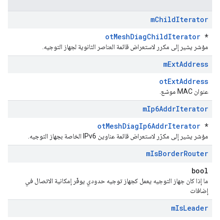
m
Child
Iterator
otMeshDiagChildIterator
*
مؤشر يشير إلى مكرر لاستعراض قائمة العناصر الثانوية لجهاز التوجيه.
m
Ext
Address
otExtAddress
عنوان MAC موسّع.
m
Ip6Addr
Iterator
otMeshDiagIp6AddrIterator
*
مؤشر يشير إلى مكرّر لاستعراض قائمة عناوين IPv6 الخاصة بجهاز التوجيه.
m
Is
Border
Router
bool
ما إذا كان جهاز التوجيه يعمل كجهاز توجيه حدودي يوفّر إمكانية الاتصال في
إضافات
m
Is
Leader