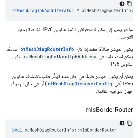
otMeshDiagIp6AddrIterator
*
 otMeshDiagRouterInfo
::
مؤشر يشير إلى مكرّر لاستعراض قائمة عناوين IPv6 الخاصة بجهاز
التوجيه.
يكون المؤشر صالحًا فقط إذا كان
otMeshDiagRouterInfo
صالحًا.
يمكن استخدامه في
otMeshDiagGetNextIp6Address
لتكرار
عناوين IPv6.
يمكن أن يكون المؤشر فارغًا في حال عدم توفُّر طلب لاكتشاف عناوين
IPv6 (في
otMeshDiagDiscoverConfig
) أو في حال لم يوفّر
جهاز التوجيه القائمة.
m
Is
Border
Router
bool
 otMeshDiagRouterInfo
::
mIsBorderRouter