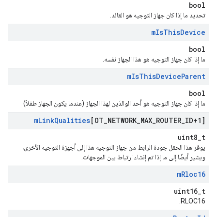
bool
تحديد ما إذا كان جهاز التوجيه هو القائد.
m
Is
This
Device
bool
ما إذا كان جهاز التوجيه هو هذا الجهاز نفسه.
m
Is
This
Device
Parent
bool
ما إذا كان جهاز التوجيه هو أحد الوالدَين لهذا الجهاز (عندما يكون الجهاز طفلاً)
m
Link
Qualities
[OT
_
NETWORK
_
MAX
_
ROUTER
_
ID+1]
uint8_t
يوفر هذا الحقل جودة الرابط من جهاز التوجيه هذا إلى أجهزة التوجيه الأخرى،
ويشير أيضًا إلى ما إذا تم إنشاء ارتباط بين الموجهات.
m
Rloc16
uint16_t
RLOC16.