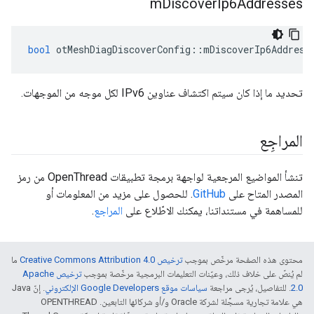
m
Discover
Ip6Addresses
bool
 otMeshDiagDiscoverConfig
::
mDiscoverIp6Address
تحديد ما إذا كان سيتم اكتشاف عناوين IPv6 لكل موجه من الموجهات.
المراجِع
تنشأ المواضيع المرجعية لواجهة برمجة تطبيقات OpenThread من رمز
المصدر المتاح على
GitHub
. للحصول على مزيد من المعلومات أو
للمساهمة في مستنداتنا، يمكنك الاطّلاع على
المراجع
.
محتوى هذه الصفحة مرخّص بموجب
ترخيص Creative Commons Attribution 4.0‏
ما
لم يُنصّ على خلاف ذلك، وعيّنات التعليمات البرمجية مرخّصة بموجب
ترخيص Apache
2.0‏
. للتفاصيل، يُرجى مراجعة
سياسات موقع Google Developers الإلكتروني
. إنّ Java
هي علامة تجارية مسجَّلة لشركة Oracle و/أو شركائها التابعين. ‫OPENTHREAD