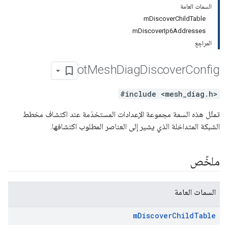
السمات العامة
mDiscoverChildTable
mDiscoverIp6Addresses
المراجِع
ot
Mesh
Diag
Discover
Config
#include <mesh_diag.h>
تمثّل هذه السمة مجموعة الإعدادات المستخدَمة عند اكتشاف مخطط
الشبكة المتداخلة الذي يشير إلى العناصر المطلوب اكتشافها.
ملخّص
السمات العامة
m
Discover
Child
Table