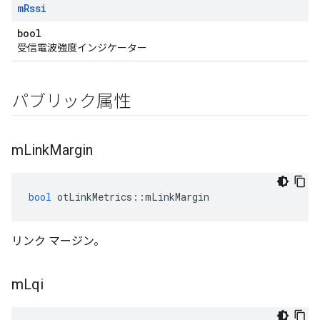
m
Rssi
bool
受信電波強度インジケーター
パブリック属性
m
Link
Margin
bool
 otLinkMetrics
::
mLinkMargin
リンク マージン。
m
Lqi