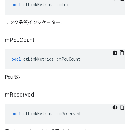
bool
 otLinkMetrics
::
mLqi
リンク品質インジケーター。
m
Pdu
Count
bool
 otLinkMetrics
::
mPduCount
Pdu 数。
m
Reserved
bool
 otLinkMetrics
::
mReserved