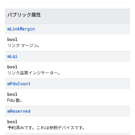
パブリック属性
m
Link
Margin
bool
リンク マージン。
m
Lqi
bool
リンク品質インジケーター。
m
Pdu
Count
bool
Pdu 数。
m
Reserved
bool
予約済みです。これは参照デバイスです。