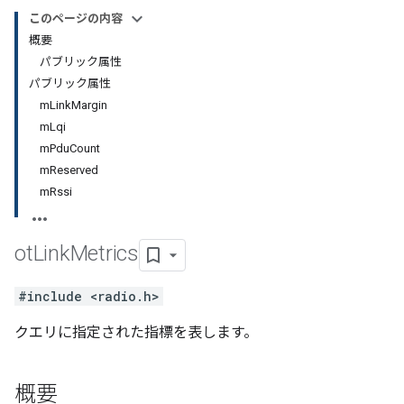
このページの内容
概要
パブリック属性
パブリック属性
mLinkMargin
mLqi
mPduCount
mReserved
mRssi
ot
Link
Metrics
#include <radio.h>
クエリに指定された指標を表します。
概要