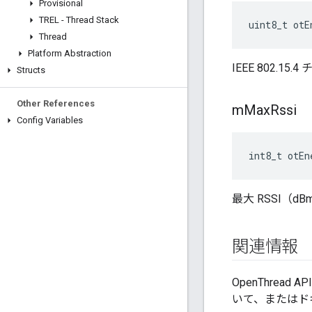
Provisional
TREL - Thread Stack
uint8_t otE
Thread
Platform Abstraction
IEEE 802.15.
Structs
Other References
m
Max
Rssi
Config Variables
int8_t otEn
最大 RSSI（dB
関連情報
OpenThrea
いて、またはド