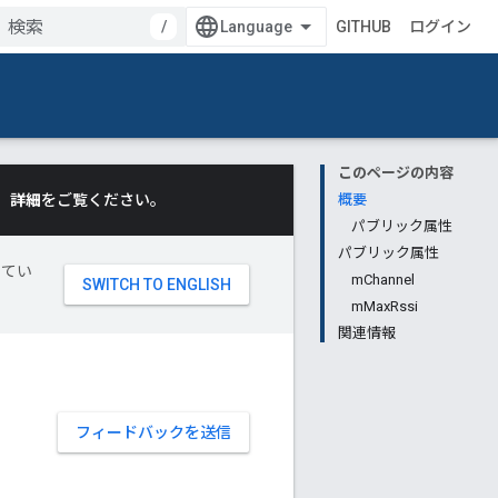
/
GITHUB
ログイン
このページの内容
。
詳細
をご覧ください。
概要
パブリック属性
パブリック属性
してい
mChannel
mMaxRssi
関連情報
フィードバックを送信