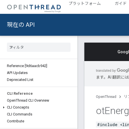
プラットフォーム
ガイド
現在の API
Goo
Reference [9d6aacb942]
API Updates
ます。AI 翻訳
Deprecated List
CLI Reference
OpenThread
リ
Open
Thread CLI Overview
ot
Energ
CLI Concepts
CLI Commands
Contribute
#include <li