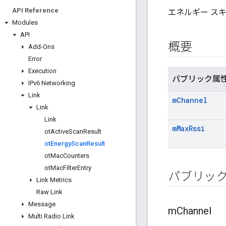
API Reference
エネルギー ス
Modules
API
概要
Add-Ons
Error
Execution
パブリック属
IPv6 Networking
Link
m
Channel
Link
Link
m
Max
Rssi
ot
Active
Scan
Result
ot
Energy
Scan
Result
ot
Mac
Counters
ot
Mac
Filter
Entry
パブリッ
Link Metrics
Raw Link
Message
m
Channel
Multi Radio Link