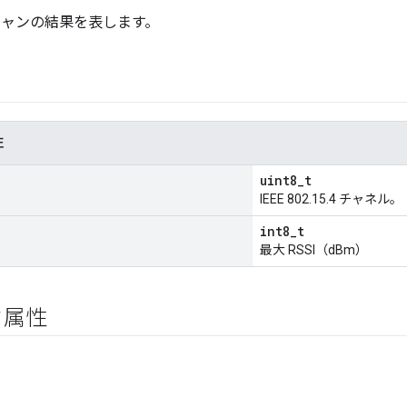
キャンの結果を表します。
性
uint8_t
IEEE 802.15.4 チャネル。
int8_t
最大 RSSI（dBm）
ク属性