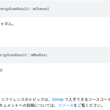
nergyScanResult
::
mChannel
4 チャネル。
ergyScanResult
::
mMaxRssi
m）
d API リファレンスのトピックは、
GitHub
で入手できるソースコード
キュメントへの投稿については、
リソース
をご覧ください。