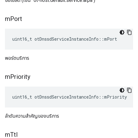
ชื่อโฮสต์ (เช่น "ot-host.default.service.arpa")
m
Port
uint16_t otDnssdServiceInstanceInfo
::
mPort
พอร์ตบริการ
m
Priority
uint16_t otDnssdServiceInstanceInfo
::
mPriority
ลำดับความสำคัญของบริการ
m
Ttl