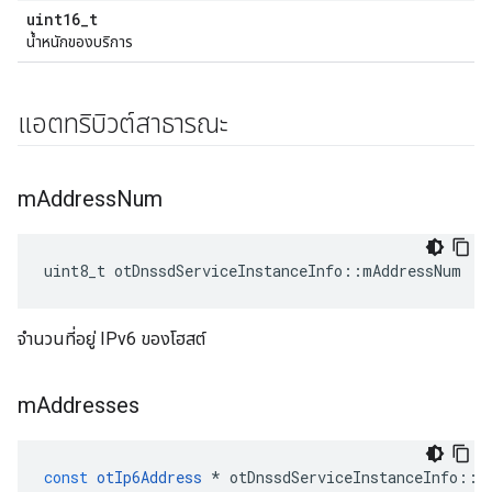
uint16_t
น้ำหนักของบริการ
แอตทริบิวต์สาธารณะ
m
Address
Num
uint8_t otDnssdServiceInstanceInfo
::
mAddressNum
จำนวนที่อยู่ IPv6 ของโฮสต์
m
Addresses
const
otIp6Address
*
 otDnssdServiceInstanceInfo
::
m