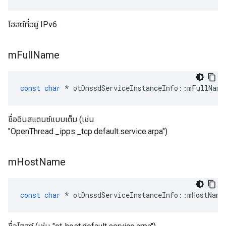
โฮสต์ที่อยู่ IPv6
m
Full
Name
const
char
*
 otDnssdServiceInstanceInfo
::
mFullName
ชื่ออินสแตนซ์แบบเต็ม (เช่น
"OpenThread._ipps._tcp.default.service.arpa")
m
Host
Name
const
char
*
 otDnssdServiceInstanceInfo
::
mHostName