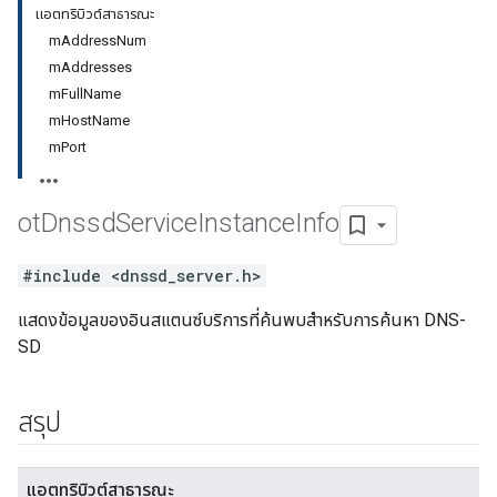
แอตทริบิวต์สาธารณะ
mAddressNum
mAddresses
mFullName
mHostName
mPort
ot
Dnssd
Service
Instance
Info
#include <dnssd_server.h>
แสดงข้อมูลของอินสแตนซ์บริการที่ค้นพบสำหรับการค้นหา DNS-
SD
สรุป
แอตทริบิวต์สาธารณะ