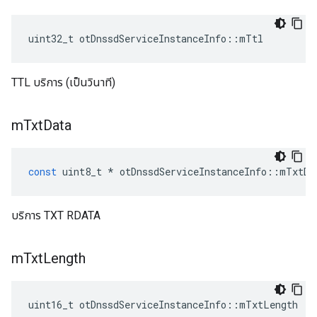
uint32_t otDnssdServiceInstanceInfo
::
mTtl
TTL บริการ (เป็นวินาที)
m
Txt
Data
const
 uint8_t 
*
 otDnssdServiceInstanceInfo
::
mTxtDa
บริการ TXT RDATA
m
Txt
Length
uint16_t otDnssdServiceInstanceInfo
::
mTxtLength