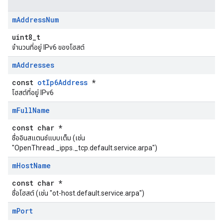
m
Address
Num
uint8_t
จำนวนที่อยู่ IPv6 ของโฮสต์
m
Addresses
const
otIp6Address
*
โฮสต์ที่อยู่ IPv6
m
Full
Name
const char *
ชื่ออินสแตนซ์แบบเต็ม (เช่น
"OpenThread._ipps._tcp.default.service.arpa")
m
Host
Name
const char *
ชื่อโฮสต์ (เช่น "ot-host.default.service.arpa")
m
Port