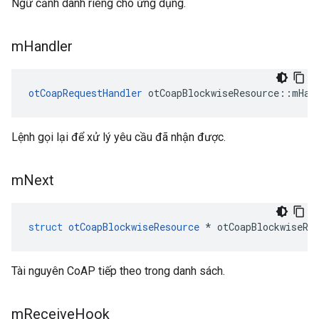
Ngữ cảnh dành riêng cho ứng dụng.
m
Handler
otCoapRequestHandler
 otCoapBlockwiseResource
::
mHan
Lệnh gọi lại để xử lý yêu cầu đã nhận được.
m
Next
struct
otCoapBlockwiseResource
*
 otCoapBlockwiseRe
Tài nguyên CoAP tiếp theo trong danh sách.
m
Receive
Hook