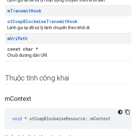
Lệnh gọi lại để xử lý hoạt động chuyển theo khối đến.
m
Transmit
Hook
otCoapBlockwiseTransmitHook
Lệnh gọi lại để xử lý lệnh chuyển theo khối đi.
m
Uri
Path
const char *
Chuỗi đường dẫn URI.
Thuộc tính công khai
m
Context
void
*
 otCoapBlockwiseResource
::
mContext