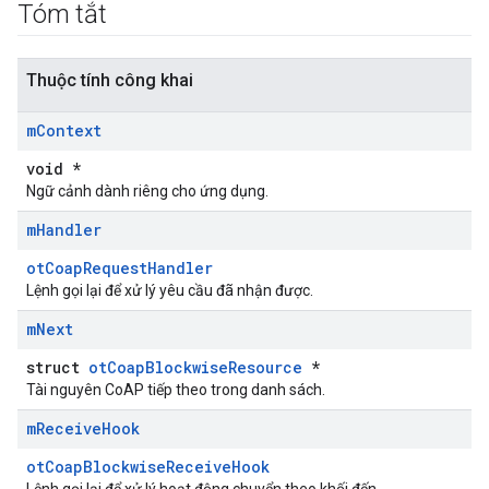
Tóm tắt
Thuộc tính công khai
m
Context
void *
Ngữ cảnh dành riêng cho ứng dụng.
m
Handler
otCoapRequestHandler
Lệnh gọi lại để xử lý yêu cầu đã nhận được.
m
Next
struct
otCoapBlockwiseResource
*
Tài nguyên CoAP tiếp theo trong danh sách.
m
Receive
Hook
otCoapBlockwiseReceiveHook