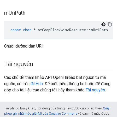
m
Uri
Path
const
char
*
 otCoapBlockwiseResource
::
mUriPath
Chuỗi đường dẫn URI.
Tài nguyên
Các chủ đề tham khảo API OpenThread bắt nguồn từ mã
nguồn, có trên
GitHub
. Để biết thêm thông tin hoặc để đóng
góp cho tài liệu của chúng tôi, hãy tham khảo
Tài nguyên
.
Trừ phi có lưu ý khác, nội dung của trang này được cấp phép theo
Giấy
phép ghi nhận tác giả 4.0 của Creative Commons
và các mã mẫu được