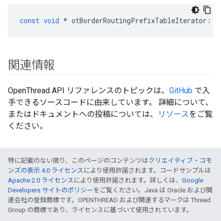
const
void
*
 otBorderRoutingPrefixTableIterator
::
m
関連情報
OpenThread API リファレンスのトピックは、
GitHub
で入
手できるソースコードに由来しています。 詳細について、
またはドキュメントへの投稿については、
リソース
をご覧
ください。
特に記載のない限り、このページのコンテンツは
クリエイティブ・コモ
ンズの表示 4.0 ライセンス
により使用許諾されます。コードサンプルは
Apache 2.0 ライセンス
により使用許諾されます。詳しくは、
Google
Developers サイトのポリシー
をご覧ください。Java は Oracle および関
連会社の登録商標です。OPENTHREAD および関連するマークは Thread
Group の商標であり、ライセンスに基づいて使用されています。