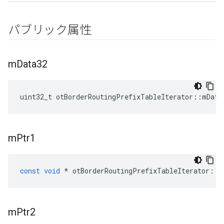
パブリック属性
m
Data32
uint32_t otBorderRoutingPrefixTableIterator
::
mData
m
Ptr1
const
void
*
 otBorderRoutingPrefixTableIterator
::
m
m
Ptr2