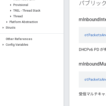
パブリッ
Provisional
TREL - Thread Stack
Thread
m
Inbound
Int
Platform Abstraction
Structs
otPacketsAn
Other References
Config Variables
DHCPv6 P
m
Inbound
Mul
otPacketsAn
受信マルチキャ