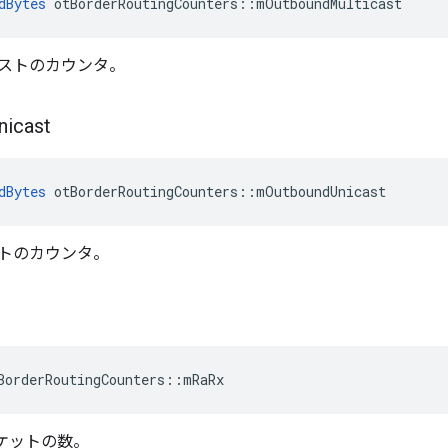
dBytes
 otBorderRoutingCounters
::
mOutboundMulticast
ストのカウンタ。
nicast
dBytes
 otBorderRoutingCounters
::
mOutboundUnicast
トのカウンタ。
BorderRoutingCounters
::
mRaRx
パケットの数。