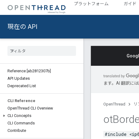
プラットフォーム
ガイド
現在の API
Goo
Reference [ab2812307b]
API Updates
ます。AI 翻訳
Deprecated List
CLI Reference
OpenThread
リ
Open
Thread CLI Overview
ot
Borde
CLI Concepts
CLI Commands
Contribute
#include <ip