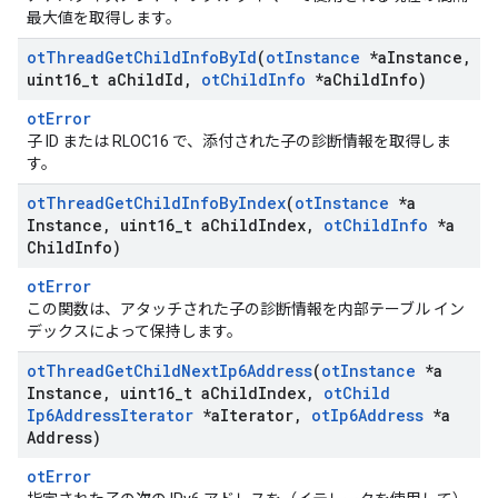
最大値を取得します。
ot
Thread
Get
Child
Info
By
Id
(
ot
Instance
*a
Instance
,
uint16
_
t a
Child
Id
,
ot
Child
Info
*a
Child
Info)
otError
子 ID または RLOC16 で、添付された子の診断情報を取得しま
す。
ot
Thread
Get
Child
Info
By
Index
(
ot
Instance
*a
Instance
,
uint16
_
t a
Child
Index
,
ot
Child
Info
*a
Child
Info)
otError
この関数は、アタッチされた子の診断情報を内部テーブル イン
デックスによって保持します。
ot
Thread
Get
Child
Next
Ip6Address
(
ot
Instance
*a
Instance
,
uint16
_
t a
Child
Index
,
ot
Child
Ip6Address
Iterator
*a
Iterator
,
ot
Ip6Address
*a
Address)
otError