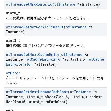
ot
Thread
Get
Max
Router
Id
(
ot
Instance
*a
Instance)
uint8_t
この関数は、使用可能な最大ルーター ID を返します。
ot
Thread
Get
Network
Id
Timeout
(
ot
Instance
*a
Instance)
uint8_t
NETWORK_ID_TIMEOUT
パラメータを取得します。
ot
Thread
Get
Next
Cache
Entry
(
ot
Instance
*a
Instance
,
ot
Cache
Entry
Info
*a
Entry
Info
,
ot
Cache
Entry
Iterator
*a
Iterator)
otError
次の EID キャッシュ エントリを（イテレータを使用して）取得
します。
ot
Thread
Get
Next
Hop
And
Path
Cost
(
ot
Instance
*a
Instance
,
uint16
_
t a
Dest
Rloc16
,
uint16
_
t *a
Next
Hop
Rloc16
,
uint8
_
t *a
Path
Cost)
void