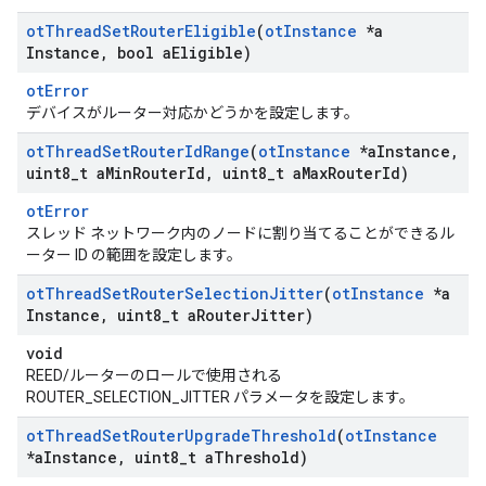
ot
Thread
Set
Router
Eligible
(
ot
Instance
*a
Instance
,
bool a
Eligible)
otError
デバイスがルーター対応かどうかを設定します。
ot
Thread
Set
Router
Id
Range
(
ot
Instance
*a
Instance
,
uint8
_
t a
Min
Router
Id
,
uint8
_
t a
Max
Router
Id)
otError
スレッド ネットワーク内のノードに割り当てることができるル
ーター ID の範囲を設定します。
ot
Thread
Set
Router
Selection
Jitter
(
ot
Instance
*a
Instance
,
uint8
_
t a
Router
Jitter)
void
REED/ルーターのロールで使用される
ROUTER_SELECTION_JITTER パラメータを設定します。
ot
Thread
Set
Router
Upgrade
Threshold
(
ot
Instance
*a
Instance
,
uint8
_
t a
Threshold)