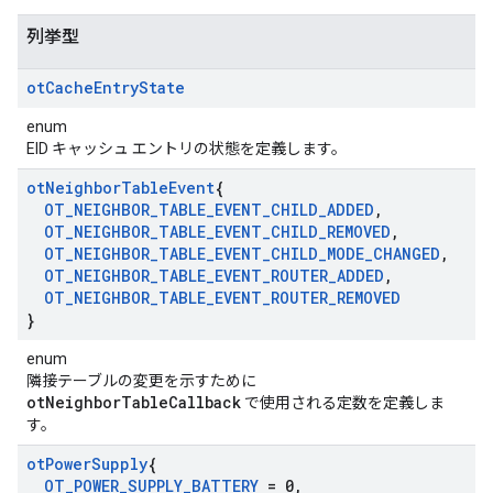
列挙型
ot
Cache
Entry
State
enum
EID キャッシュ エントリの状態を定義します。
ot
Neighbor
Table
Event
{
OT
_
NEIGHBOR
_
TABLE
_
EVENT
_
CHILD
_
ADDED
,
OT
_
NEIGHBOR
_
TABLE
_
EVENT
_
CHILD
_
REMOVED
,
OT
_
NEIGHBOR
_
TABLE
_
EVENT
_
CHILD
_
MODE
_
CHANGED
,
OT
_
NEIGHBOR
_
TABLE
_
EVENT
_
ROUTER
_
ADDED
,
OT
_
NEIGHBOR
_
TABLE
_
EVENT
_
ROUTER
_
REMOVED
}
enum
隣接テーブルの変更を示すために
otNeighborTableCallback
で使用される定数を定義しま
す。
ot
Power
Supply
{
OT
_
POWER
_
SUPPLY
_
BATTERY
= 0
,