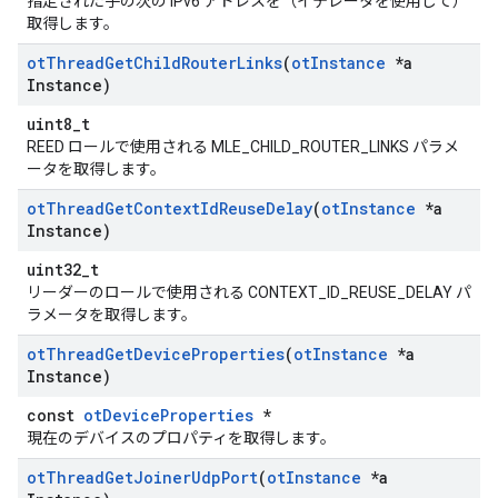
指定された子の次の IPv6 アドレスを（イテレータを使用して）
取得します。
ot
Thread
Get
Child
Router
Links
(
ot
Instance
*a
Instance)
uint8_t
REED ロールで使用される MLE_CHILD_ROUTER_LINKS パラメ
ータを取得します。
ot
Thread
Get
Context
Id
Reuse
Delay
(
ot
Instance
*a
Instance)
uint32_t
リーダーのロールで使用される CONTEXT_ID_REUSE_DELAY パ
ラメータを取得します。
ot
Thread
Get
Device
Properties
(
ot
Instance
*a
Instance)
const
otDeviceProperties
*
現在のデバイスのプロパティを取得します。
ot
Thread
Get
Joiner
Udp
Port
(
ot
Instance
*a