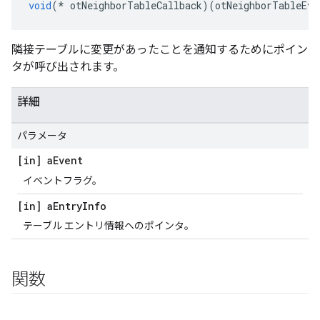
void
(*
 otNeighborTableCallback
)(
otNeighborTableEve
隣接テーブルに変更があったことを通知するためにポイン
タが呼び出されます。
詳細
パラメータ
[in] a
Event
イベントフラグ。
[in] a
Entry
Info
テーブル エントリ情報へのポインタ。
関数