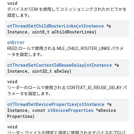
void
デバイスが CCM を使用してコミッショニングされたかどうかを
設定します。
ot
Thread
Set
Child
Router
Links
(
ot
Instance
*a
Instance
,
uint8
_
t a
Child
Router
Links)
otError
REED ロールで使用される MLE_CHILD_ROUTER_LINKS パラメ
ータを設定します。
ot
Thread
Set
Context
Id
Reuse
Delay
(
ot
Instance
*a
Instance
,
uint32
_
t a
Delay)
void
リーダーのロールで使用される CONTEXT_ID_REUSE_DELAY パ
ラメータを設定します。
ot
Thread
Set
Device
Properties
(
ot
Instance
*a
Instance
,
const
ot
Device
Properties
*a
Device
Properties)
void
リーダー ウェイトの特定と設定に使用されるデバイスのプロパ