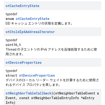
ot
Cache
Entry
State
typedef
enum
otCacheEntryState
EID キャッシュ エントリの状態を定義します。
ot
Child
Ip6Address
Iterator
typedef
uint16_t
Thread の子エントリの IPv6 アドレスを反復処理するために使
用されます。
ot
Device
Properties
typedef
struct
otDeviceProperties
デバイスのローカル リーダー ウェイトを計算するために使用さ
れるデバイス プロパティを表します。
ot
Neighbor
Table
Callback
)(ot
Neighbor
Table
Event a
Event
,
const ot
Neighbor
Table
Entry
Info *a
Entry
Info)