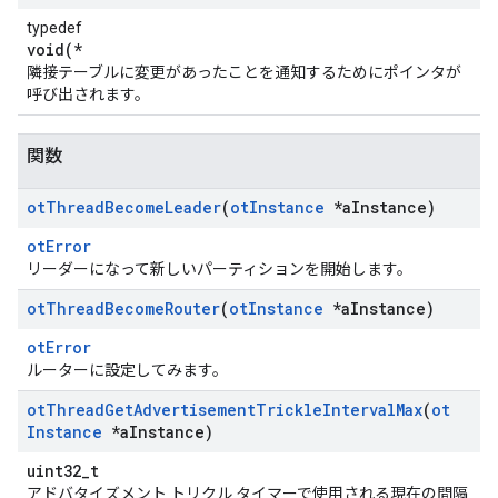
typedef
void(*
隣接テーブルに変更があったことを通知するためにポインタが
呼び出されます。
関数
ot
Thread
Become
Leader
(
ot
Instance
*a
Instance)
otError
リーダーになって新しいパーティションを開始します。
ot
Thread
Become
Router
(
ot
Instance
*a
Instance)
otError
ルーターに設定してみます。
ot
Thread
Get
Advertisement
Trickle
Interval
Max
(
ot
Instance
*a
Instance)
uint32_t
アドバタイズメント トリクル タイマーで使用される現在の間隔