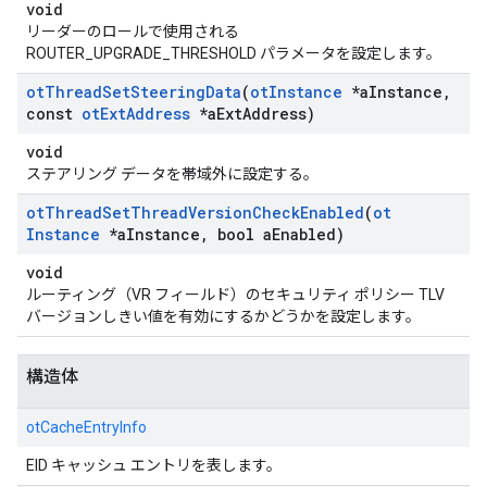
void
リーダーのロールで使用される
ROUTER_UPGRADE_THRESHOLD パラメータを設定します。
ot
Thread
Set
Steering
Data
(
ot
Instance
*a
Instance
,
const
ot
Ext
Address
*a
Ext
Address)
void
ステアリング データを帯域外に設定する。
ot
Thread
Set
Thread
Version
Check
Enabled
(
ot
Instance
*a
Instance
,
bool a
Enabled)
void
ルーティング（VR フィールド）のセキュリティ ポリシー TLV
バージョンしきい値を有効にするかどうかを設定します。
構造体
otCacheEntryInfo
EID キャッシュ エントリを表します。