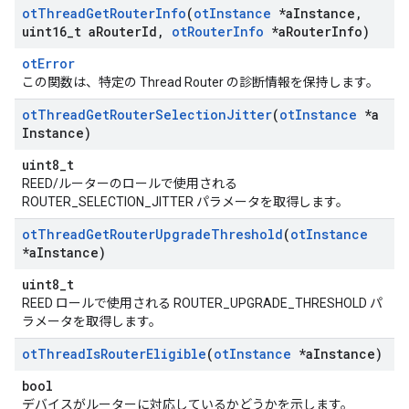
ot
Thread
Get
Router
Info
(
ot
Instance
*a
Instance
,
uint16
_
t a
Router
Id
,
ot
Router
Info
*a
Router
Info)
otError
この関数は、特定の Thread Router の診断情報を保持します。
ot
Thread
Get
Router
Selection
Jitter
(
ot
Instance
*a
Instance)
uint8_t
REED/ルーターのロールで使用される
ROUTER_SELECTION_JITTER パラメータを取得します。
ot
Thread
Get
Router
Upgrade
Threshold
(
ot
Instance
*a
Instance)
uint8_t
REED ロールで使用される ROUTER_UPGRADE_THRESHOLD パ
ラメータを取得します。
ot
Thread
Is
Router
Eligible
(
ot
Instance
*a
Instance)
bool
デバイスがルーターに対応しているかどうかを示します。