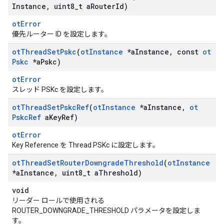
Instance
,
uint8
_
t a
Router
Id)
otError
優先ルーター ID を設定します。
ot
Thread
Set
Pskc
(
ot
Instance
*a
Instance
,
const
ot
Pskc
*a
Pskc)
otError
スレッド PSKc を設定します。
ot
Thread
Set
Pskc
Ref
(
ot
Instance
*a
Instance
,
ot
Pskc
Ref
a
Key
Ref)
otError
Key Reference を Thread PSKc に設定します。
ot
Thread
Set
Router
Downgrade
Threshold
(
ot
Instance
*a
Instance
,
uint8
_
t a
Threshold)
void
リーダー ロールで使用される
ROUTER_DOWNGRADE_THRESHOLD パラメータを設定しま
す。