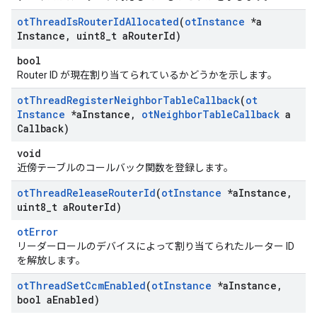
ot
Thread
Is
Router
Id
Allocated
(
ot
Instance
*a
Instance
,
uint8
_
t a
Router
Id)
bool
Router ID が現在割り当てられているかどうかを示します。
ot
Thread
Register
Neighbor
Table
Callback
(
ot
Instance
*a
Instance
,
ot
Neighbor
Table
Callback
a
Callback)
void
近傍テーブルのコールバック関数を登録します。
ot
Thread
Release
Router
Id
(
ot
Instance
*a
Instance
,
uint8
_
t a
Router
Id)
otError
リーダーロールのデバイスによって割り当てられたルーター ID
を解放します。
ot
Thread
Set
Ccm
Enabled
(
ot
Instance
*a
Instance
,
bool a
Enabled)