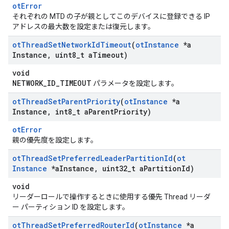
otError
それぞれの MTD の子が親としてこのデバイスに登録できる IP
アドレスの最大数を設定または復元します。
ot
Thread
Set
Network
Id
Timeout
(
ot
Instance
*a
Instance
,
uint8
_
t a
Timeout)
void
NETWORK_ID_TIMEOUT
パラメータを設定します。
ot
Thread
Set
Parent
Priority
(
ot
Instance
*a
Instance
,
int8
_
t a
Parent
Priority)
otError
親の優先度を設定します。
ot
Thread
Set
Preferred
Leader
Partition
Id
(
ot
Instance
*a
Instance
,
uint32
_
t a
Partition
Id)
void
リーダーロールで操作するときに使用する優先 Thread リーダ
ー パーティション ID を設定します。
ot
Thread
Set
Preferred
Router
Id
(
ot
Instance
*a