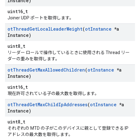
Instance)
uint16_t
Joiner UDP ポートを取得します。
ot
Thread
Get
Local
Leader
Weight
(
ot
Instance
*a
Instance)
uint8_t
リーダー ロールで操作しているときに使用される Thread リー
ダーの重みを取得します。
ot
Thread
Get
Max
Allowed
Children
(
ot
Instance
*a
Instance)
uint16_t
現在許可されている子の最大数を取得します。
ot
Thread
Get
Max
Child
Ip
Addresses
(
ot
Instance
*a
Instance)
uint8_t
それぞれの MTD の子がこのデバイスに親として登録できる IP
アドレスの最大数を取得します。