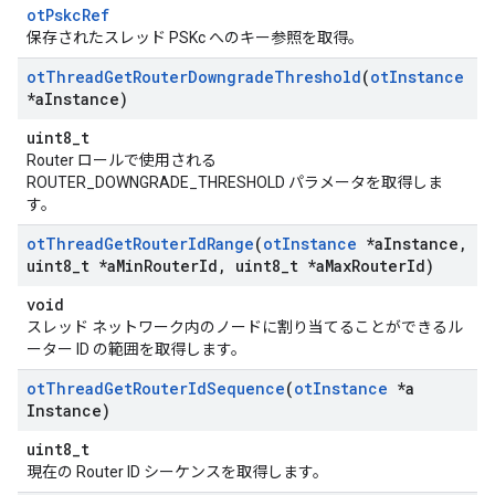
otPskcRef
保存されたスレッド PSKc へのキー参照を取得。
ot
Thread
Get
Router
Downgrade
Threshold
(
ot
Instance
*a
Instance)
uint8_t
Router ロールで使用される
ROUTER_DOWNGRADE_THRESHOLD パラメータを取得しま
す。
ot
Thread
Get
Router
Id
Range
(
ot
Instance
*a
Instance
,
uint8
_
t *a
Min
Router
Id
,
uint8
_
t *a
Max
Router
Id)
void
スレッド ネットワーク内のノードに割り当てることができるル
ーター ID の範囲を取得します。
ot
Thread
Get
Router
Id
Sequence
(
ot
Instance
*a
Instance)
uint8_t
現在の Router ID シーケンスを取得します。