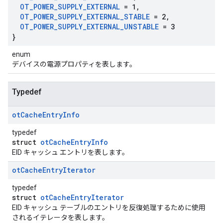
OT
_
POWER
_
SUPPLY
_
EXTERNAL
= 1
,
OT
_
POWER
_
SUPPLY
_
EXTERNAL
_
STABLE
= 2
,
OT
_
POWER
_
SUPPLY
_
EXTERNAL
_
UNSTABLE
= 3
}
enum
デバイスの電源プロパティを表します。
Typedef
ot
Cache
Entry
Info
typedef
struct
otCacheEntryInfo
EID キャッシュ エントリを表します。
ot
Cache
Entry
Iterator
typedef
struct
otCacheEntryIterator
EID キャッシュ テーブルのエントリを反復処理するために使用
されるイテレータを表します。