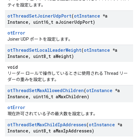
ティを設定します。
ot
Thread
Set
Joiner
Udp
Port
(
ot
Instance
*a
Instance
,
uint16
_
t a
Joiner
Udp
Port)
otError
Joiner UDP ポートを設定します。
ot
Thread
Set
Local
Leader
Weight
(
ot
Instance
*a
Instance
,
uint8
_
t a
Weight)
void
リーダー ロールで操作しているときに使用される Thread リー
ダーの重みを設定します。
ot
Thread
Set
Max
Allowed
Children
(
ot
Instance
*a
Instance
,
uint16
_
t a
Max
Children)
otError
現在許可されている子の最大数を設定します。
ot
Thread
Set
Max
Child
Ip
Addresses
(
ot
Instance
*a
Instance
,
uint8
_
t a
Max
Ip
Addresses)