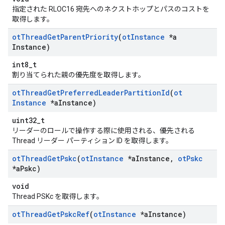
指定された RLOC16 宛先へのネクストホップとパスのコストを
取得します。
ot
Thread
Get
Parent
Priority
(
ot
Instance
*a
Instance)
int8_t
割り当てられた親の優先度を取得します。
ot
Thread
Get
Preferred
Leader
Partition
Id
(
ot
Instance
*a
Instance)
uint32_t
リーダーのロールで操作する際に使用される、優先される
Thread リーダー パーティション ID を取得します。
ot
Thread
Get
Pskc
(
ot
Instance
*a
Instance
,
ot
Pskc
*a
Pskc)
void
Thread PSKc を取得します。
ot
Thread
Get
Pskc
Ref
(
ot
Instance
*a
Instance)