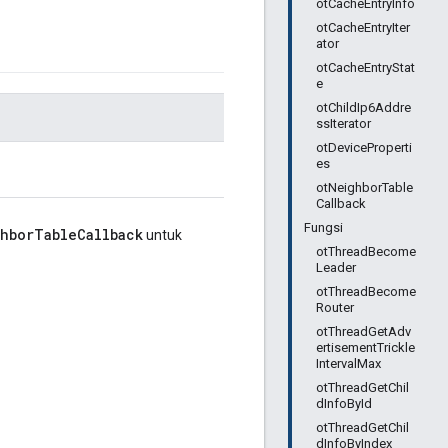
otCacheEntryInfo
otCacheEntryIter
ator
otCacheEntryStat
e
otChildIp6Addre
ssIterator
otDeviceProperti
es
otNeighborTable
Callback
Fungsi
hborTableCallback
untuk
otThreadBecome
Leader
otThreadBecome
Router
otThreadGetAdv
ertisementTrickle
IntervalMax
otThreadGetChil
dInfoById
otThreadGetChil
dInfoByIndex