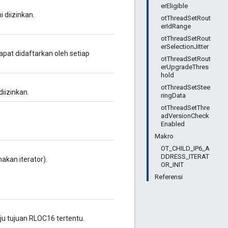
erEligible
 diizinkan.
otThreadSetRout
erIdRange
otThreadSetRout
erSelectionJitter
at didaftarkan oleh setiap
otThreadSetRout
erUpgradeThres
hold
otThreadSetStee
iizinkan.
ringData
otThreadSetThre
adVersionCheck
.
Enabled
Makro
OT_CHILD_IP6_A
DDRESS_ITERAT
kan iterator).
OR_INIT
Referensi
u tujuan RLOC16 tertentu.