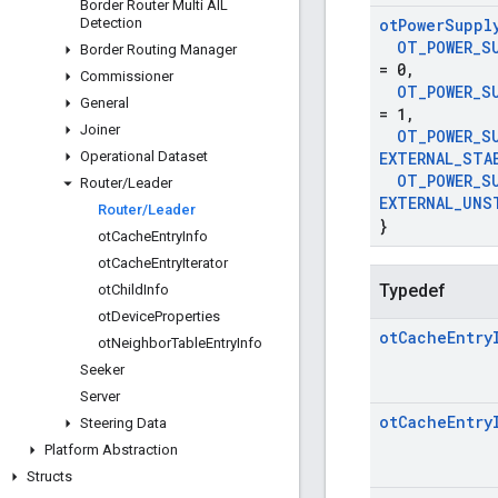
Border Router Multi AIL
Detection
ot
Power
Suppl
OT
_
POWER
_
S
Border Routing Manager
= 0
,
Commissioner
OT
_
POWER
_
S
General
= 1
,
Joiner
OT
_
POWER
_
S
Operational Dataset
EXTERNAL
_
STA
OT
_
POWER
_
S
Router
/
Leader
EXTERNAL
_
UNS
Router
/
Leader
}
ot
Cache
Entry
Info
ot
Cache
Entry
Iterator
Typedef
ot
Child
Info
ot
Device
Properties
ot
Cache
Entry
ot
Neighbor
Table
Entry
Info
Seeker
Server
ot
Cache
Entry
Steering Data
Platform Abstraction
Structs