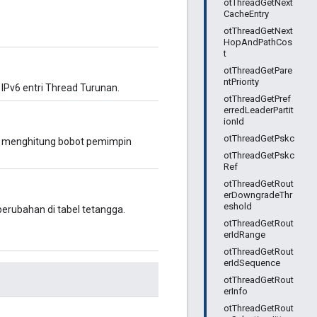
otThreadGetNext
CacheEntry
otThreadGetNext
HopAndPathCos
t
otThreadGetPare
ntPriority
IPv6 entri Thread Turunan.
otThreadGetPref
erredLeaderPartit
ionId
otThreadGetPskc
uk menghitung bobot pemimpin
otThreadGetPskc
Ref
otThreadGetRout
erDowngradeThr
eshold
erubahan di tabel tetangga.
otThreadGetRout
erIdRange
otThreadGetRout
erIdSequence
otThreadGetRout
erInfo
otThreadGetRout