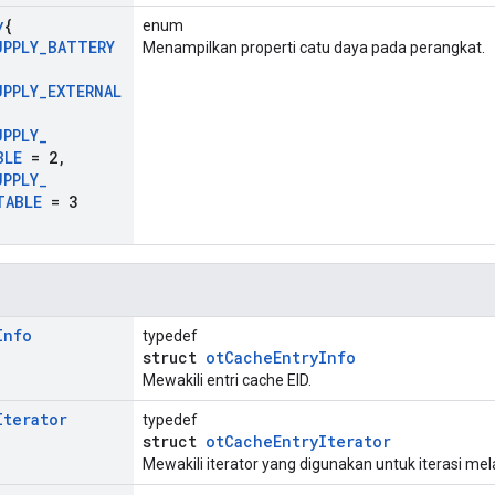
y
{
enum
UPPLY
_
BATTERY
Menampilkan properti catu daya pada perangkat.
UPPLY
_
EXTERNAL
UPPLY
_
BLE
= 2
,
UPPLY
_
TABLE
= 3
Info
typedef
struct
otCacheEntryInfo
Mewakili entri cache EID.
Iterator
typedef
struct
otCacheEntryIterator
Mewakili iterator yang digunakan untuk iterasi melal