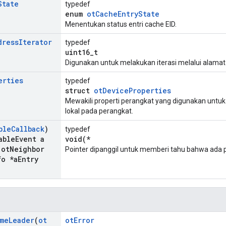
State
typedef
enum
otCacheEntryState
Menentukan status entri cache EID.
dress
Iterator
typedef
uint16_t
Digunakan untuk melakukan iterasi melalui alamat 
erties
typedef
struct
otDeviceProperties
Mewakili properti perangkat yang digunakan unt
lokal pada perangkat.
ble
Callback
)
typedef
able
Event a
void(*
ot
Neighbor
Pointer dipanggil untuk memberi tahu bahwa ada p
fo *a
Entry
me
Leader
(
ot
otError