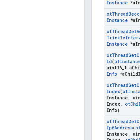
Instance
*a
I
ot
Thread
Beco
Instance
*a
I
ot
Thread
Get
A
Trickle
Inter
Instance
*a
I
ot
Thread
Get
C
Id
(
ot
Instanc
uint16
_
t a
Chi
Info
*a
Child
ot
Thread
Get
C
Index
(
ot
Inst
Instance
,
uin
Index
,
ot
Chi
Info)
ot
Thread
Get
C
Ip6Address
(
o
Instance
,
uin