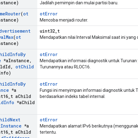
nstance)
Jadilah pemimpin dan mulai partisi baru.
me
Router
(
ot
otError
nstance)
Mencoba menjadi router.
dvertisement
uint32_t
val
Max
(
ot
Mendapatkan nilai Interval Maksimal saat ini yang 
nstance)
hild
Info
By
otError
e
*a
Instance
,
Mendapatkan informasi diagnostik untuk Turunan y
ld
Id
,
ot
Child
Turunannya atau RLOC16.
Info)
hild
Info
By
otError
ance
*a
Fungsi ini menyimpan informasi diagnostik untuk 
t16
_
t a
Child
berdasarkan indeks tabel internal.
ld
Info
*a
Child
hild
Next
otError
t
Instance
*a
Mendapatkan alamat IPv6 berikutnya (menggunaka
t16
_
t a
Child
tertentu.