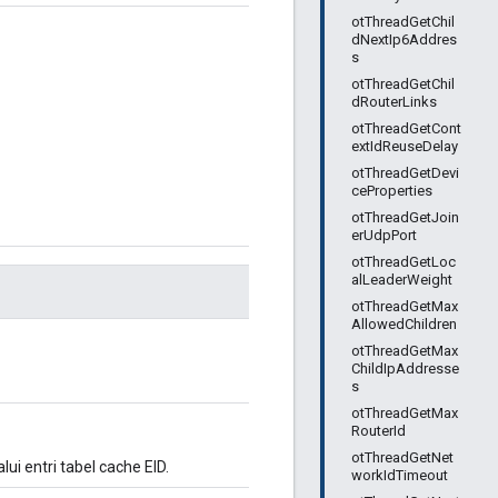
otThreadGetChil
dNextIp6Addres
s
otThreadGetChil
dRouterLinks
otThreadGetCont
extIdReuseDelay
otThreadGetDevi
ceProperties
otThreadGetJoin
erUdpPort
otThreadGetLoc
alLeaderWeight
otThreadGetMax
AllowedChildren
otThreadGetMax
ChildIpAddresse
s
otThreadGetMax
RouterId
otThreadGetNet
ui entri tabel cache EID.
workIdTimeout