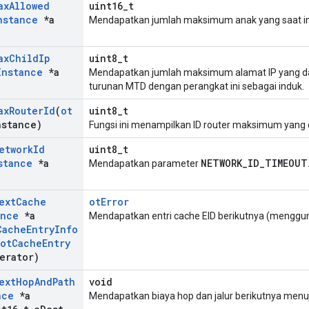
ax
Allowed
uint16_t
nstance
*a
Mendapatkan jumlah maksimum anak yang saat ini
ax
Child
Ip
uint8_t
Instance
*a
Mendapatkan jumlah maksimum alamat IP yang dap
turunan MTD dengan perangkat ini sebagai induk.
ax
Router
Id
(
ot
uint8_t
nstance)
Fungsi ini menampilkan ID router maksimum yang d
etwork
Id
uint8_t
stance
*a
NETWORK_ID_TIMEOUT
Mendapatkan parameter
ext
Cache
otError
ance
*a
Mendapatkan entri cache EID berikutnya (mengguna
Cache
Entry
Info
ot
Cache
Entry
erator)
ext
Hop
And
Path
void
nce
*a
Mendapatkan biaya hop dan jalur berikutnya menuj