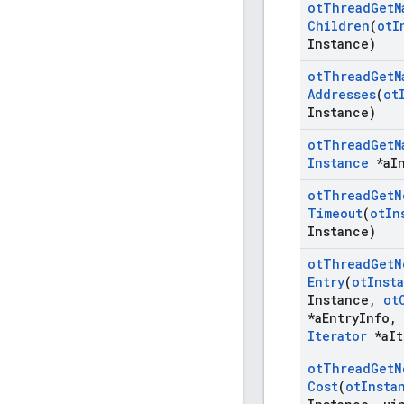
ot
Thread
Get
M
Children
(
ot
I
Instance)
ot
Thread
Get
M
Addresses
(
ot
Instance)
ot
Thread
Get
M
Instance
*a
I
ot
Thread
Get
N
Timeout
(
ot
In
Instance)
ot
Thread
Get
N
Entry
(
ot
Inst
Instance
,
ot
*a
Entry
Info
,
Iterator
*a
It
ot
Thread
Get
N
Cost
(
ot
Insta