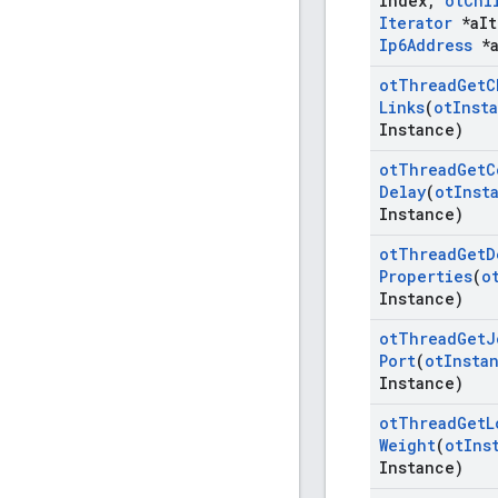
Index
,
ot
Chi
Iterator
*a
It
Ip6Address
*
ot
Thread
Get
C
Links
(
ot
Inst
Instance)
ot
Thread
Get
C
Delay
(
ot
Inst
Instance)
ot
Thread
Get
D
Properties
(
o
Instance)
ot
Thread
Get
J
Port
(
ot
Insta
Instance)
ot
Thread
Get
L
Weight
(
ot
Ins
Instance)