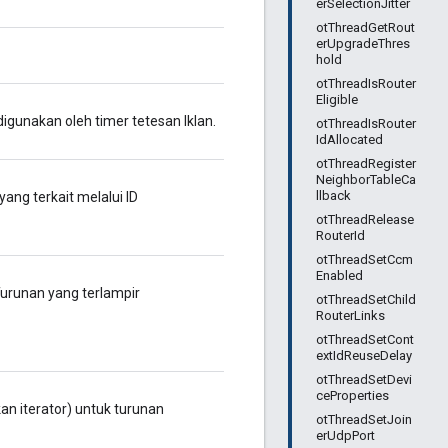
erSelectionJitter
otThreadGetRout
erUpgradeThres
hold
otThreadIsRouter
Eligible
digunakan oleh timer tetesan Iklan.
otThreadIsRouter
IdAllocated
otThreadRegister
NeighborTableCa
llback
ang terkait melalui ID
otThreadRelease
RouterId
otThreadSetCcm
Enabled
Turunan yang terlampir
otThreadSetChild
RouterLinks
otThreadSetCont
extIdReuseDelay
otThreadSetDevi
ceProperties
n iterator) untuk turunan
otThreadSetJoin
erUdpPort