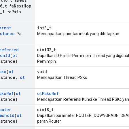
t16
_
t a
Dest
6
_
t *a
Next
Hop
_
t *a
Path
arent
int8_t
stance
*a
Mendapatkan prioritas induk yang ditetapkan.
referred
uint32_t
ion
Id
(
ot
Dapatkan ID Partisi Pemimpin Thread yang diguna
nstance)
Pemimpin.
skc
(
ot
void
nstance
,
ot
Mendapatkan Thread PSKc.
skc
Ref
(
ot
otPskcRef
nstance)
Mendapatkan Referensi Kunci ke Thread PSKc yan
outer
uint8_t
eshold
(
ot
Dapatkan parameter ROUTER_DOWNGRADE_DEADL
nstance)
peran Router.