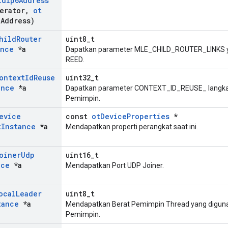
ld
Ip6Address
erator
,
ot
a
Address)
hild
Router
uint8_t
ance
*a
Dapatkan parameter MLE_CHILD_ROUTER_LINKS y
REED.
ontext
Id
Reuse
uint32_t
ance
*a
Dapatkan parameter CONTEXT_ID_REUSE_ langka
Pemimpin.
evice
const
otDeviceProperties
*
t
Instance
*a
Mendapatkan properti perangkat saat ini.
oiner
Udp
uint16_t
nce
*a
Mendapatkan Port UDP Joiner.
ocal
Leader
uint8_t
tance
*a
Mendapatkan Berat Pemimpin Thread yang diguna
Pemimpin.