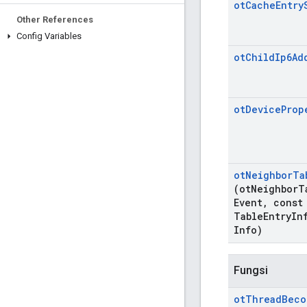
ot
Cache
Entry
Other References
Config Variables
ot
Child
Ip6Ad
ot
Device
Prop
ot
Neighbor
Ta
(ot
Neighbor
T
Event
,
const 
Table
Entry
In
Info)
Fungsi
ot
Thread
Beco