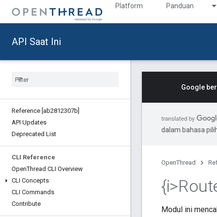
Platform
Panduan
API Saat Ini
Google ber
Reference [ab2812307b]
API Updates
dalam bahasa pil
Deprecated List
CLI Reference
OpenThread
Re
Open
Thread CLI Overview
{i>Route
CLI Concepts
CLI Commands
Contribute
Modul ini menca