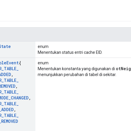
State
enum
Menentukan status entri cache EID.
ble
Event
{
enum
R
_
TABLE
_
otNeig
Menentukan konstanta yang digunakan di
ADDED
,
menunjukkan perubahan di tabel di sekitar.
R
_
TABLE
_
REMOVED
,
R
_
TABLE
_
MODE
_
CHANGED
,
R
_
TABLE
_
_
ADDED
,
R
_
TABLE
_
_
REMOVED