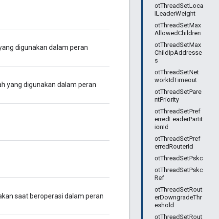
otThreadSetLoca
lLeaderWeight
otThreadSetMax
AllowedChildren
otThreadSetMax
ang digunakan dalam peran
ChildIpAddresse
s
otThreadSetNet
workIdTimeout
h yang digunakan dalam peran
otThreadSetPare
ntPriority
otThreadSetPref
erredLeaderPartit
ionId
otThreadSetPref
erredRouterId
otThreadSetPskc
otThreadSetPskc
Ref
otThreadSetRout
kan saat beroperasi dalam peran
erDowngradeThr
eshold
otThreadSetRout