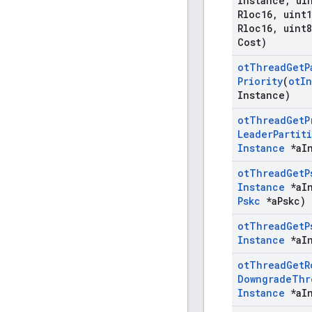
Instance
,
uin
Rloc16
,
uint1
Rloc16
,
uint8
Cost)
ot
Thread
Get
P
Priority
(
ot
In
Instance)
ot
Thread
Get
P
Leader
Partit
Instance
*a
I
ot
Thread
Get
P
Instance
*a
I
Pskc
*a
Pskc)
ot
Thread
Get
P
Instance
*a
I
ot
Thread
Get
R
Downgrade
Thr
Instance
*a
I