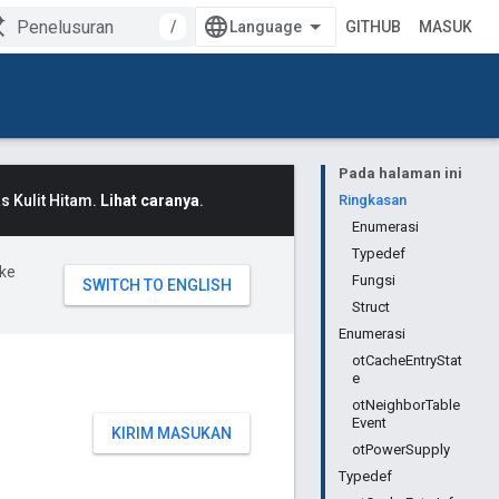
/
GITHUB
MASUK
Pada halaman ini
 Kulit Hitam.
Lihat caranya
.
Ringkasan
Enumerasi
Typedef
ke
Fungsi
Struct
Enumerasi
otCacheEntryStat
e
otNeighborTable
Event
KIRIM MASUKAN
otPowerSupply
Typedef