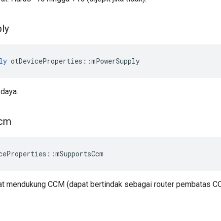
ly
ly
 otDeviceProperties
::
mPowerSupply
 daya.
cm
ceProperties
::
mSupportsCcm
t mendukung CCM (dapat bertindak sebagai router pembatas C