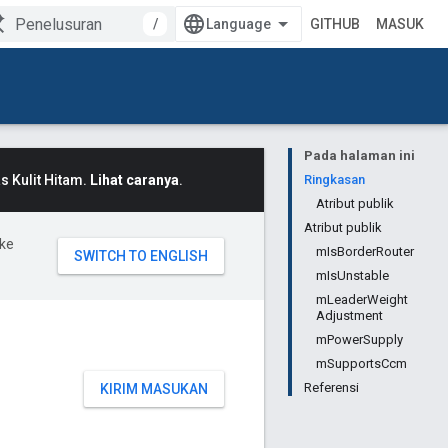
/
GITHUB
MASUK
Pada halaman ini
 Kulit Hitam.
Lihat caranya
.
Ringkasan
Atribut publik
Atribut publik
ke
mIsBorderRouter
mIsUnstable
mLeaderWeight
Adjustment
mPowerSupply
mSupportsCcm
Referensi
KIRIM MASUKAN