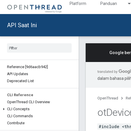
Platform
Panduan
API Saat Ini
Google ber
Reference [9d6aacb942]
API Updates
dalam bahasa pil
Deprecated List
CLI Reference
OpenThread
Re
Open
Thread CLI Overview
ot
Devic
CLI Concepts
CLI Commands
Contribute
#include <th