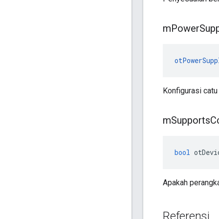
m
Power
Supp
otPowerSupp
Konfigurasi catu
m
Supports
C
bool
 otDevi
Apakah perangka
Referensi