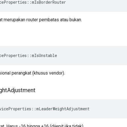
ceProperties
::
mIsBorderRouter
t merupakan router pembatas atau bukan.
ceProperties
::
mIsUnstable
sional perangkat (khusus vendor).
ght
Adjustment
viceProperties
::
mLeaderWeightAdjustment
. Harus -16 hingga +16 (dijepit jika tidak).