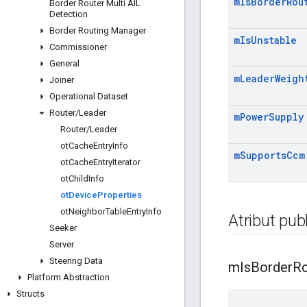
m
Is
Border
Rou
Border Router Multi AIL
Detection
Border Routing Manager
m
Is
Unstable
Commissioner
General
m
Leader
Weigh
Joiner
Operational Dataset
Router
/
Leader
m
Power
Supply
Router
/
Leader
ot
Cache
Entry
Info
m
Supports
Ccm
ot
Cache
Entry
Iterator
ot
Child
Info
ot
Device
Properties
ot
Neighbor
Table
Entry
Info
Atribut publ
Seeker
Server
Steering Data
m
Is
Border
Ro
Platform Abstraction
Structs