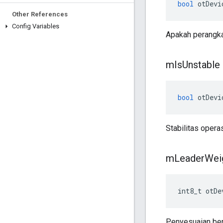
bool
 otDevi
Other References
Config Variables
Apakah perangka
m
Is
Unstable
bool
 otDevi
Stabilitas opera
m
Leader
Wei
int8_t otDe
Penyesuaian berat