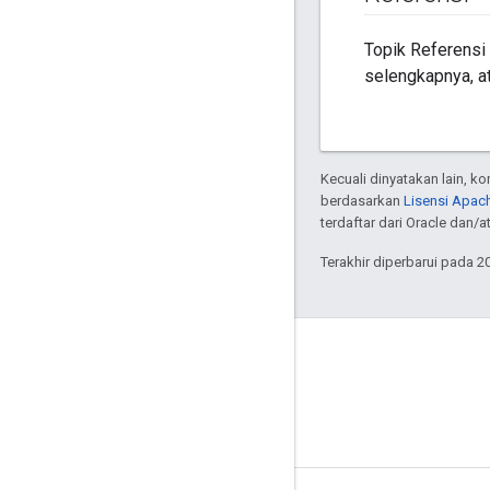
Topik Referensi
selengkapnya, at
Kecuali dinyatakan lain, k
berdasarkan
Lisensi Apach
terdaftar dari Oracle dan/
Terakhir diperbarui pada 2
GitHub
OpenThread
Border Router