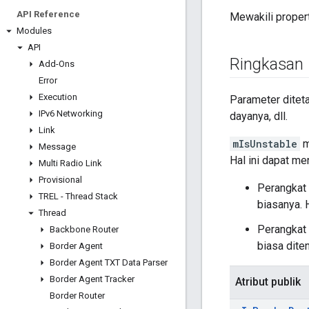
API Reference
Mewakili proper
Modules
API
Ringkasan
Add-Ons
Error
Execution
Parameter ditet
IPv6 Networking
dayanya, dll.
Link
mIsUnstable
m
Message
Hal ini dapat me
Multi Radio Link
Provisional
Perangkat 
TREL - Thread Stack
biasanya. 
Thread
Perangkat 
Backbone Router
biasa dite
Border Agent
Border Agent TXT Data Parser
Border Agent Tracker
Atribut publik
Border Router