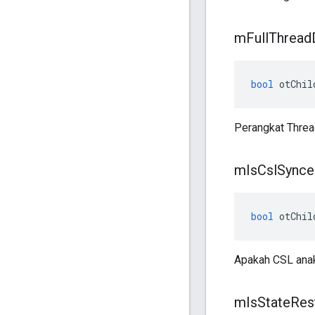
m
Full
Thread
bool
 otChil
Perangkat Threa
m
Is
Csl
Synce
bool
 otChil
Apakah CSL anak
m
Is
State
Res