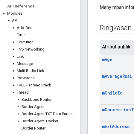
API Reference
Menyimpan infor
Modules
API
Ringkasan
Add-Ons
Error
Execution
Atribut publik
IPv6 Networking
Link
m
Age
Message
Multi Radio Link
m
Average
Rssi
Provisional
TREL - Thread Stack
Thread
m
Child
Id
Backbone Router
Border Agent
m
Connection
T
Border Agent TXT Data Parser
Border Agent Tracker
m
Ext
Address
Border Router