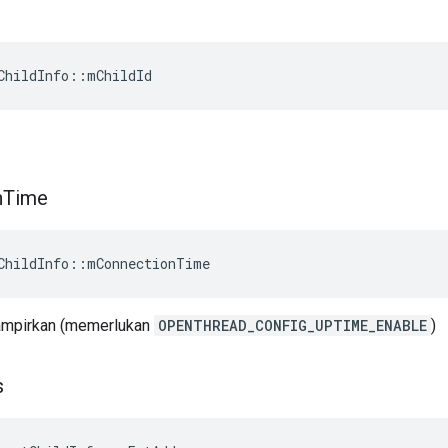
ChildInfo
::
mChildId
n
Time
ChildInfo
::
mConnectionTime
lampirkan (memerlukan
OPENTHREAD_CONFIG_UPTIME_ENABLE
)
s