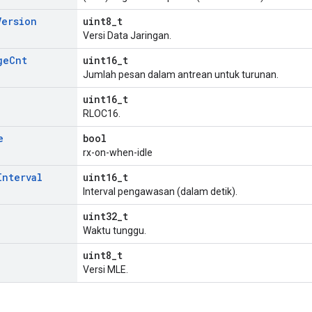
Version
uint8_t
Versi Data Jaringan.
ge
Cnt
uint16_t
Jumlah pesan dalam antrean untuk turunan.
uint16_t
RLOC16.
e
bool
rx-on-when-idle
Interval
uint16_t
Interval pengawasan (dalam detik).
uint32_t
Waktu tunggu.
uint8_t
Versi MLE.