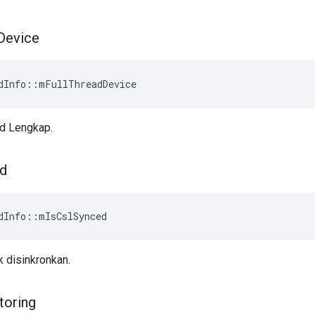
Device
dInfo
::
mFullThreadDevice
d Lengkap.
d
dInfo
::
mIsCslSynced
 disinkronkan.
toring