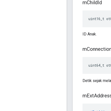
m
Child
Id
uint16_t ot
ID Anak.
m
Connectio
uint64_t ot
Detik sejak me
m
Ext
Addres