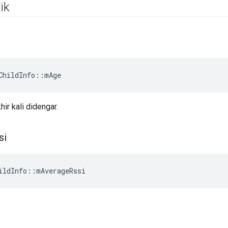
ik
ChildInfo
::
mAge
hir kali didengar.
si
ildInfo
::
mAverageRssi