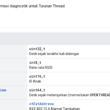
masi diagnostik untuk Turunan Thread.
uint32_t
Detik sejak terakhir kali didengar.
int8_t
Rata-rata RSSI.
uint16_t
ID Anak.
ime
uint64_t
OPENTHREA
Detik sejak melampirkan (memerlukan
otExtAddress
IEEE 802.15.4 Alamat Tambahan.