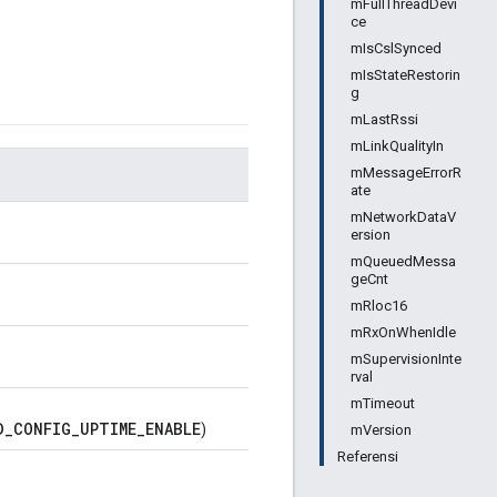
mFullThreadDevi
ce
mIsCslSynced
mIsStateRestorin
g
mLastRssi
mLinkQualityIn
mMessageErrorR
ate
mNetworkDataV
ersion
mQueuedMessa
geCnt
mRloc16
mRxOnWhenIdle
mSupervisionInte
rval
mTimeout
D_CONFIG_UPTIME_ENABLE
)
mVersion
Referensi