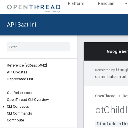
Platform
Panduan
API Saat Ini
Google ber
Reference [9d6aacb942]
API Updates
dalam bahasa pil
Deprecated List
CLI Reference
OpenThread
Re
Open
Thread CLI Overview
ot
Child
CLI Concepts
CLI Commands
Contribute
#include <th