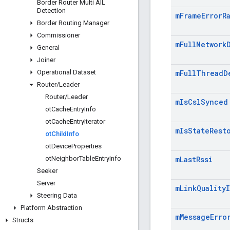
Border Router Multi AIL
Detection
m
Frame
Error
R
Border Routing Manager
Commissioner
m
Full
Network
General
Joiner
Operational Dataset
m
Full
Thread
D
Router
/
Leader
Router
/
Leader
m
Is
Csl
Synced
ot
Cache
Entry
Info
ot
Cache
Entry
Iterator
m
Is
State
Rest
ot
Child
Info
ot
Device
Properties
ot
Neighbor
Table
Entry
Info
m
Last
Rssi
Seeker
Server
m
Link
Quality
Steering Data
Platform Abstraction
m
Message
Erro
Structs