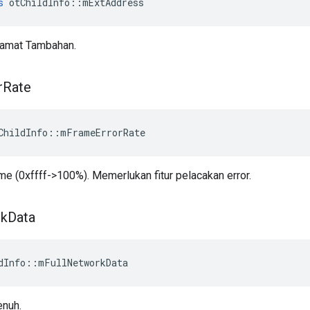
s
 otChildInfo
::
mExtAddress
lamat Tambahan.
r
Rate
ChildInfo
::
mFrameErrorRate
ame (0xffff->100%). Memerlukan fitur pelacakan error.
k
Data
dInfo
::
mFullNetworkData
enuh.