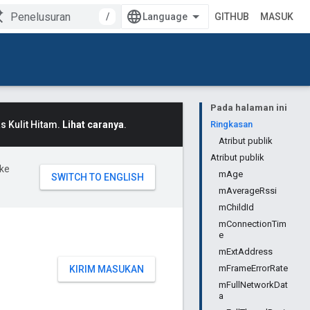
/
GITHUB
MASUK
Pada halaman ini
 Kulit Hitam.
Lihat caranya
.
Ringkasan
Atribut publik
Atribut publik
ke
mAge
mAverageRssi
mChildId
mConnectionTim
e
mExtAddress
mFrameErrorRate
KIRIM MASUKAN
mFullNetworkDat
a