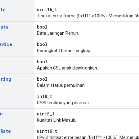
ate
uint16_t
Tingkat error frame (0xffff->100%). Memerlukan fitu
Data
bool
Data Jaringan Penuh.
evice
bool
Perangkat Thread Lengkap.
bool
Apakah CSL anak disinkronkan.
oring
bool
Dalam status pemulihan.
int8_t
RSSI terakhir yang diamati.
In
uint8_t
Kualitas Link Masuk.
r
Rate
uint16_t
(IPv6) tingkat error pesan (0xffff->100%). Memerluka