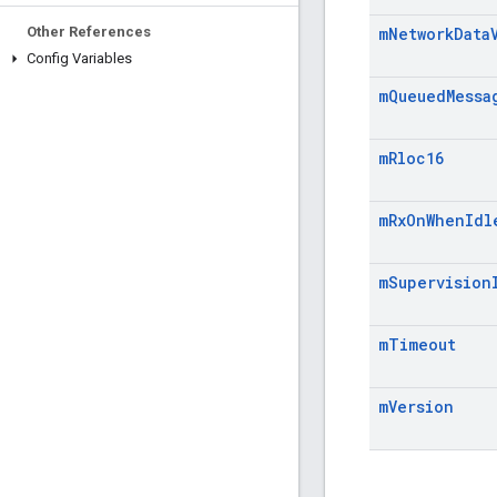
Other References
m
Network
Data
Config Variables
m
Queued
Messa
m
Rloc16
m
Rx
On
When
Idl
m
Supervision
m
Timeout
m
Version