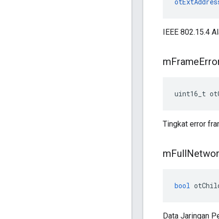
otExtAddres
IEEE 802.15.4 A
m
Frame
Erro
uint16_t ot
Tingkat error fr
m
Full
Networ
bool
 otChil
Data Jaringan P