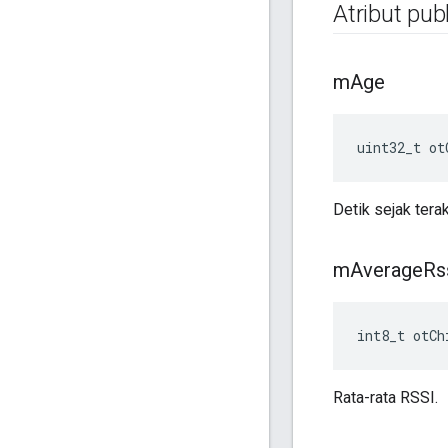
Atribut publ
m
Age
uint32_t ot
Detik sejak terak
m
Average
Rs
int8_t otCh
Rata-rata RSSI.