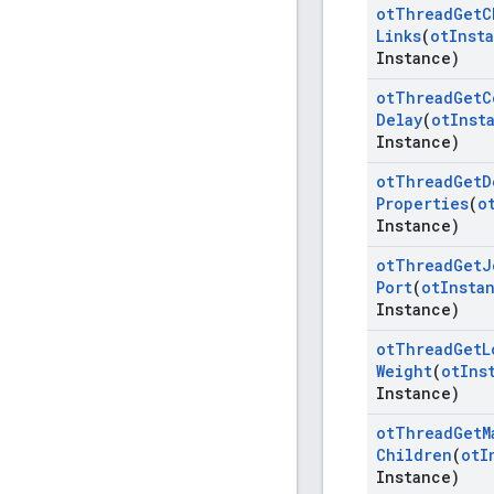
ot
Thread
Get
C
Links
(
ot
Inst
Instance)
ot
Thread
Get
C
Delay
(
ot
Inst
Instance)
ot
Thread
Get
D
Properties
(
o
Instance)
ot
Thread
Get
J
Port
(
ot
Insta
Instance)
ot
Thread
Get
L
Weight
(
ot
Ins
Instance)
ot
Thread
Get
M
Children
(
ot
I
Instance)