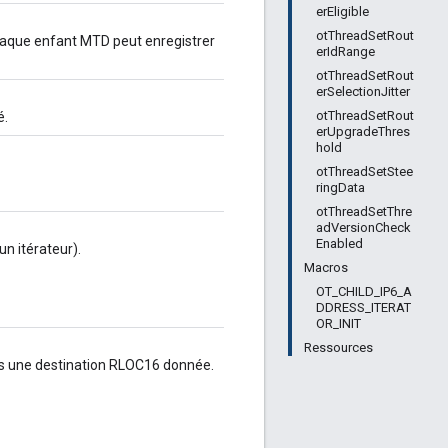
erEligible
otThreadSetRout
aque enfant MTD peut enregistrer
erIdRange
otThreadSetRout
erSelectionJitter
otThreadSetRout
é.
erUpgradeThres
hold
otThreadSetStee
ringData
otThreadSetThre
adVersionCheck
Enabled
un itérateur).
Macros
OT_CHILD_IP6_A
DDRESS_ITERAT
OR_INIT
Ressources
rs une destination RLOC16 donnée.