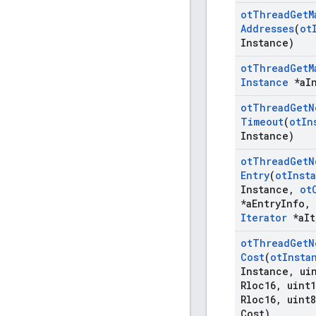
ot
Thread
Get
M
Addresses
(
ot
Instance)
ot
Thread
Get
M
Instance
*a
I
ot
Thread
Get
N
Timeout
(
ot
In
Instance)
ot
Thread
Get
N
Entry
(
ot
Inst
Instance
,
ot
*a
Entry
Info
,
Iterator
*a
It
ot
Thread
Get
N
Cost
(
ot
Insta
Instance
,
uin
Rloc16
,
uint1
Rloc16
,
uint8
Cost)