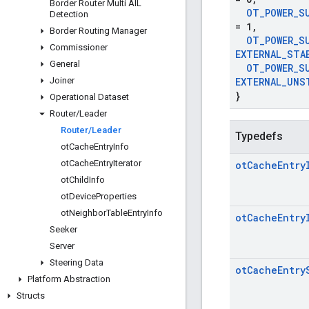
Border Router Multi AIL
OT
_
POWER
_
S
Detection
= 1
,
Border Routing Manager
OT
_
POWER
_
S
Commissioner
EXTERNAL
_
STA
General
OT
_
POWER
_
S
Joiner
EXTERNAL
_
UNS
}
Operational Dataset
Router
/
Leader
Router
/
Leader
Typedefs
ot
Cache
Entry
Info
ot
Cache
Entry
Iterator
ot
Cache
Entry
ot
Child
Info
ot
Device
Properties
ot
Neighbor
Table
Entry
Info
ot
Cache
Entry
Seeker
Server
Steering Data
ot
Cache
Entry
Platform Abstraction
Structs