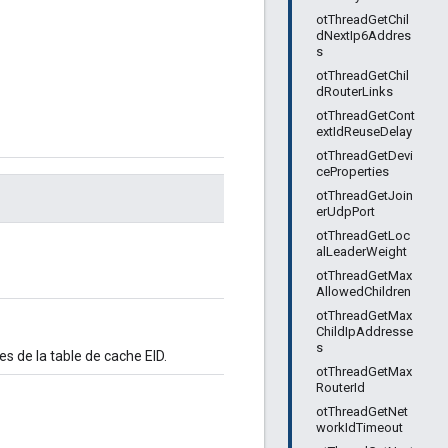
otThreadGetChil
dNextIp6Addres
s
otThreadGetChil
dRouterLinks
otThreadGetCont
extIdReuseDelay
otThreadGetDevi
ceProperties
otThreadGetJoin
erUdpPort
otThreadGetLoc
alLeaderWeight
otThreadGetMax
AllowedChildren
otThreadGetMax
ChildIpAddresse
s
es de la table de cache EID.
otThreadGetMax
RouterId
otThreadGetNet
workIdTimeout