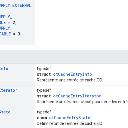
UPPLY
_
EXTERNAL
UPPLY
_
BLE
= 2
,
UPPLY
_
TABLE
= 3
Info
typedef
struct
otCacheEntryInfo
Représente une entrée de cache EID.
Iterator
typedef
struct
otCacheEntryIterator
Représente un itérateur utilisé pour itérer les entré
State
typedef
enum
otCacheEntryState
Définit l'état de l'entrée de cache EID.