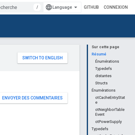
/
GITHUB
CONNEXION
Sur cette page
e
Résumé
Énumérations
Typedefs
distantes
Structs
Énumérations
otCacheEntryStat
ENVOYER DES COMMENTAIRES
e
otNeighborTable
Event
otPowerSupply
Typedefs