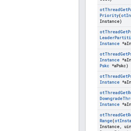
ot
Thread
Get
P
Priority
(
ot
In
Instance)
ot
Thread
Get
P
Leader
Partit
Instance
*a
I
ot
Thread
Get
P
Instance
*a
I
Pskc
*a
Pskc)
ot
Thread
Get
P
Instance
*a
I
ot
Thread
Get
R
Downgrade
Thr
Instance
*a
I
ot
Thread
Get
R
Range
(
ot
Inst
Instance
,
uin