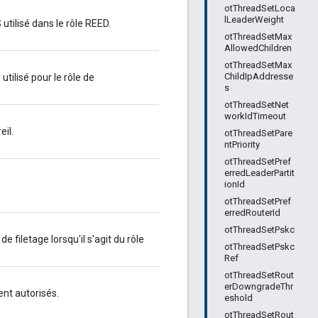
otThreadSetLoca
lLeaderWeight
lisé dans le rôle REED.
otThreadSetMax
AllowedChildren
otThreadSetMax
ChildIpAddresse
lisé pour le rôle de
s
otThreadSetNet
workIdTimeout
eil.
otThreadSetPare
ntPriority
otThreadSetPref
erredLeaderPartit
ionId
otThreadSetPref
erredRouterId
otThreadSetPskc
e filetage lorsqu'il s'agit du rôle
otThreadSetPskc
Ref
otThreadSetRout
erDowngradeThr
nt autorisés.
eshold
otThreadSetRout