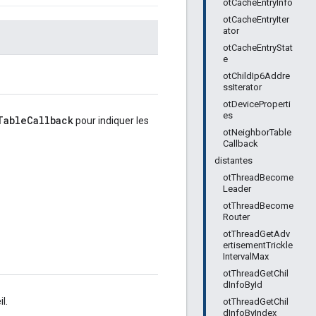
otCacheEntryInfo
otCacheEntryIter
ator
otCacheEntryStat
e
otChildIp6Addre
ssIterator
otDeviceProperti
es
TableCallback
pour indiquer les
otNeighborTable
Callback
distantes
otThreadBecome
Leader
otThreadBecome
Router
otThreadGetAdv
ertisementTrickle
IntervalMax
otThreadGetChil
dInfoById
l.
otThreadGetChil
dInfoByIndex