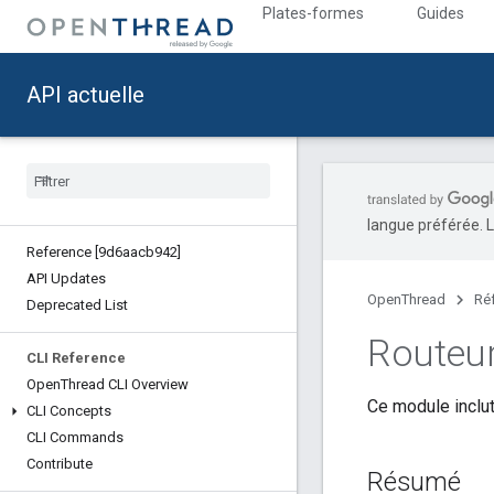
Plates-formes
Guides
API actuelle
langue préférée. L
Reference [9d6aacb942]
API Updates
OpenThread
Ré
Deprecated List
Routeu
CLI Reference
Open
Thread CLI Overview
Ce module inclut
CLI Concepts
CLI Commands
Contribute
Résumé