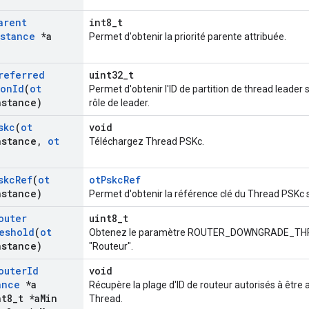
arent
int8_t
stance
*a
Permet d'obtenir la priorité parente attribuée.
referred
uint32_t
ion
Id
(
ot
Permet d'obtenir l'ID de partition de thread leader
nstance)
rôle de leader.
skc
(
ot
void
nstance
,
ot
Téléchargez Thread PSKc.
skc
Ref
(
ot
otPskcRef
nstance)
Permet d'obtenir la référence clé du Thread PSKc 
outer
uint8_t
eshold
(
ot
Obtenez le paramètre ROUTER_DOWNGRADE_THRESH
nstance)
"Routeur".
outer
Id
void
ance
*a
Récupère la plage d'ID de routeur autorisés à êtr
t8
_
t *a
Min
Thread.