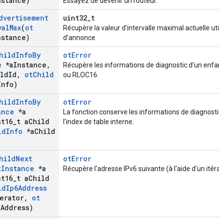
nstance)
Essayez de devenir un routeur.
dvertisement
uint32_t
val
Max
(
ot
Récupère la valeur d'intervalle maximal actuelle ut
nstance)
d'annonce.
hild
Info
By
otError
e
*a
Instance
,
Récupère les informations de diagnostic d'un enfan
ld
Id
,
ot
Child
ou RLOC16.
Info)
hild
Info
By
otError
ance
*a
La fonction conserve les informations de diagnosti
t16
_
t a
Child
l'index de table interne.
ld
Info
*a
Child
hild
Next
otError
t
Instance
*a
Récupère l'adresse IPv6 suivante (à l'aide d'un ité
t16
_
t a
Child
ld
Ip6Address
erator
,
ot
a
Address)