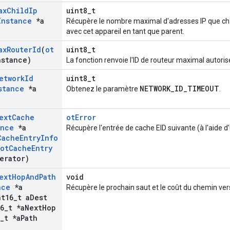
ax
Child
Ip
uint8_t
Instance
*a
Récupère le nombre maximal d'adresses IP que ch
avec cet appareil en tant que parent.
ax
Router
Id
(
ot
uint8_t
nstance)
La fonction renvoie l'ID de routeur maximal autoris
etwork
Id
uint8_t
stance
*a
NETWORK_ID_TIMEOUT
Obtenez le paramètre
.
ext
Cache
otError
ance
*a
Récupère l'entrée de cache EID suivante (à l'aide d'
Cache
Entry
Info
ot
Cache
Entry
erator)
ext
Hop
And
Path
void
nce
*a
Récupère le prochain saut et le coût du chemin ve
t16
_
t a
Dest
6
_
t *a
Next
Hop
_
t *a
Path