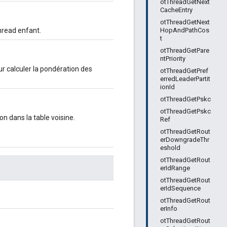
otThreadGetNext
CacheEntry
otThreadGetNext
HopAndPathCos
Thread enfant.
t
otThreadGetPare
ntPriority
ur calculer la pondération des
otThreadGetPref
erredLeaderPartit
ionId
otThreadGetPskc
otThreadGetPskc
on dans la table voisine.
Ref
otThreadGetRout
erDowngradeThr
eshold
otThreadGetRout
erIdRange
otThreadGetRout
erIdSequence
otThreadGetRout
erInfo
otThreadGetRout