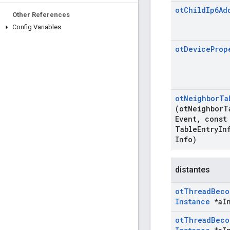
ot
Child
Ip6Ad
Other References
Config Variables
ot
Device
Prop
ot
Neighbor
Ta
(ot
Neighbor
T
Event
,
const 
Table
Entry
In
Info)
distantes
ot
Thread
Beco
Instance
*a
I
ot
Thread
Beco