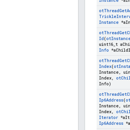
Instance
*a
I
ot
Thread
Get
A
Trickle
Inter
Instance
*a
I
ot
Thread
Get
C
Id
(
ot
Instanc
uint16
_
t a
Chi
Info
*a
Child
ot
Thread
Get
C
Index
(
ot
Inst
Instance
,
uin
Index
,
ot
Chi
Info)
ot
Thread
Get
C
Ip6Address
(
o
Instance
,
uin
Index
,
ot
Chi
Iterator
*a
It
Ip6Address
*