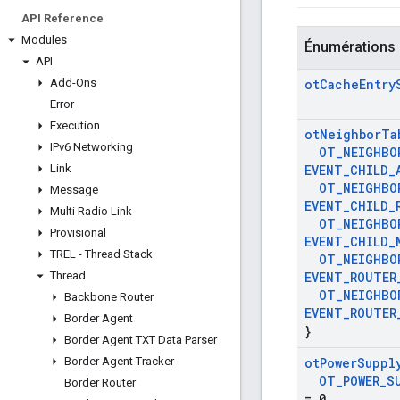
API Reference
Modules
Énumérations
API
Add-Ons
ot
Cache
Entry
Error
Execution
ot
Neighbor
Ta
IPv6 Networking
OT
_
NEIGHBO
Link
EVENT
_
CHILD
_
OT
_
NEIGHBO
Message
EVENT
_
CHILD
_
Multi Radio Link
OT
_
NEIGHBO
Provisional
EVENT
_
CHILD
_
TREL - Thread Stack
OT
_
NEIGHBO
Thread
EVENT
_
ROUTER
OT
_
NEIGHBO
Backbone Router
EVENT
_
ROUTER
Border Agent
}
Border Agent TXT Data Parser
Border Agent Tracker
ot
Power
Suppl
OT
_
POWER
_
S
Border Router
= 0
,