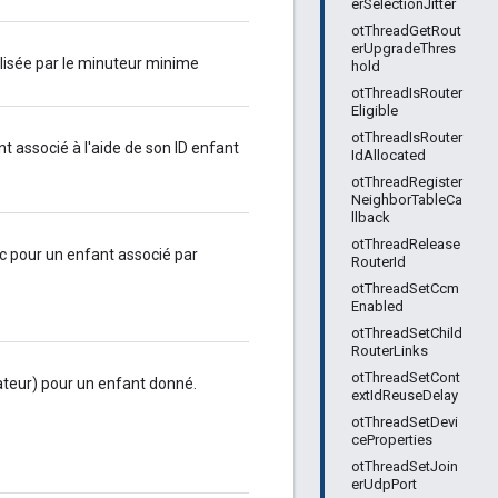
erSelectionJitter
otThreadGetRout
erUpgradeThres
ilisée par le minuteur minime
hold
otThreadIsRouter
Eligible
otThreadIsRouter
t associé à l'aide de son ID enfant
IdAllocated
otThreadRegister
NeighborTableCa
llback
otThreadRelease
c pour un enfant associé par
RouterId
otThreadSetCcm
Enabled
otThreadSetChild
RouterLinks
otThreadSetCont
rateur) pour un enfant donné.
extIdReuseDelay
otThreadSetDevi
ceProperties
otThreadSetJoin
erUdpPort