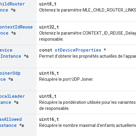
hild
Router
uint8_t
ance
*a
Obtenez le paramètre MLE_CHILD_ROUTER_LINKS uti
ontext
Id
Reuse
uint32_t
ance
*a
Obtenez le paramètre CONTEXT_ID_REUSE_Delay uti
responsable.
evice
const
otDeviceProperties
*
t
Instance
*a
Permet d'obtenir les propriétés actuelles de l'appar
oiner
Udp
uint16_t
nce
*a
Récupère le port UDP Joiner.
ocal
Leader
uint8_t
tance
*a
Récupère la pondération utilisée pour les variantes d
de responsable.
ax
Allowed
uint16_t
nstance
*a
Récupère le nombre maximal d'enfants actuelleme