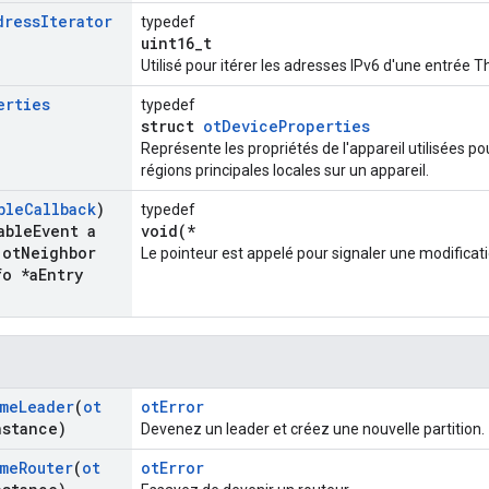
dress
Iterator
typedef
uint16_t
Utilisé pour itérer les adresses IPv6 d'une entrée 
erties
typedef
struct
otDeviceProperties
Représente les propriétés de l'appareil utilisées po
régions principales locales sur un appareil.
ble
Callback
)
typedef
able
Event a
void(*
ot
Neighbor
Le pointeur est appelé pour signaler une modificati
fo *a
Entry
me
Leader
(
ot
otError
nstance)
Devenez un leader et créez une nouvelle partition.
me
Router
(
ot
otError