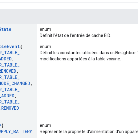
State
enum
Définit l'état de l'entrée de cache EID.
ble
Event
{
enum
R
_
TABLE
_
otNeighbor
Définit les constantes utilisées dans
ADDED
,
modifications apportées à la table voisine.
R
_
TABLE
_
REMOVED
,
R
_
TABLE
_
MODE
_
CHANGED
,
R
_
TABLE
_
_
ADDED
,
R
_
TABLE
_
_
REMOVED
y
{
enum
UPPLY
_
BATTERY
Représente la propriété d'alimentation d'un apparei