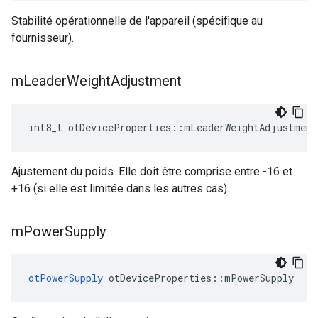
Stabilité opérationnelle de l'appareil (spécifique au
fournisseur).
m
Leader
Weight
Adjustment
int8_t otDeviceProperties
::
mLeaderWeightAdjustment
Ajustement du poids. Elle doit être comprise entre -16 et
+16 (si elle est limitée dans les autres cas).
m
Power
Supply
otPowerSupply
 otDeviceProperties
::
mPowerSupply