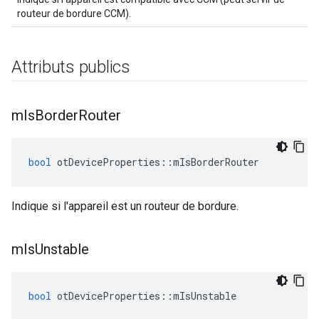
routeur de bordure CCM).
Attributs publics
m
Is
Border
Router
bool
 otDeviceProperties
::
mIsBorderRouter
Indique si l'appareil est un routeur de bordure.
m
Is
Unstable
bool
 otDeviceProperties
::
mIsUnstable