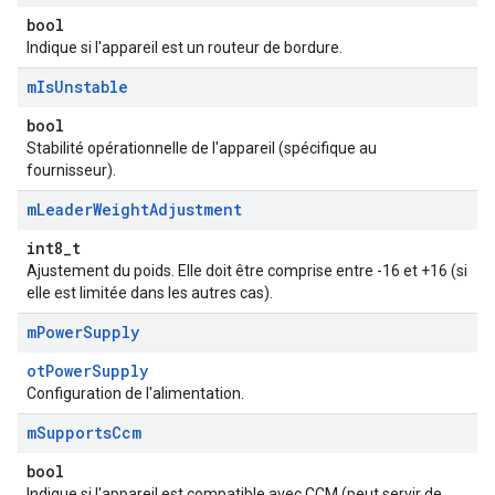
bool
Indique si l'appareil est un routeur de bordure.
m
Is
Unstable
bool
Stabilité opérationnelle de l'appareil (spécifique au
fournisseur).
m
Leader
Weight
Adjustment
int8_t
Ajustement du poids. Elle doit être comprise entre -16 et +16 (si
elle est limitée dans les autres cas).
m
Power
Supply
otPowerSupply
Configuration de l'alimentation.
m
Supports
Ccm
bool
Indique si l'appareil est compatible avec CCM (peut servir de