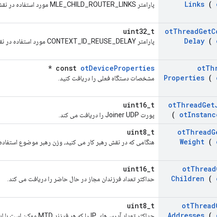
Links
(
پارامتر MLE_CHILD_ROUTER_LINKS مورد استفاده در نقش REED را دریافت کنید.
uint32_t
ot
Thread
Get
C
Delay
(
پارامتر CONTEXT_ID_REUSE_DELAY مورد استفاده در نقش رهبر را دریافت کنید.
*
const
otDeviceProperties
ot
Th
Properties
(
مشخصات دستگاه فعلی را دریافت کنید.
uint16_t
ot
Thread
Get
(
ot
Instanc
پورت Joiner UDP را دریافت می کند.
uint8_t
ot
Thread
G
Weight
(
هنگامی که در نقش رهبر کار می کنید، وزن رهبر موضوع استفاده
uint16_t
ot
Thread
Children
(
حداکثر تعداد فرزندان مجاز در حال حاضر را دریافت می کند.
uint8_t
ot
Thread
Addresses
(
حداکثر تعداد آدرس‌های IP را