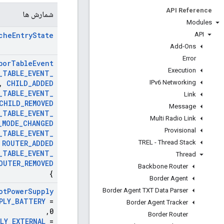
API Reference
شمارش ها
Modules
API
che
Entry
State
Add-Ons
Error
bor
Table
Event
Execution
_
TABLE
_
EVENT
_
IPv6 Networking
,
CHILD
_
ADDED
_
TABLE
_
EVENT
_
Link
CHILD
_
REMOVED
Message
_
TABLE
_
EVENT
_
Multi Radio Link
_
MODE
_
CHANGED
Provisional
_
TABLE
_
EVENT
_
TREL - Thread Stack
ROUTER
_
ADDED
_
TABLE
_
EVENT
_
Thread
OUTER
_
REMOVED
Backbone Router
}
Border Agent
Border Agent TXT Data Parser
ot
Power
Supply
PLY
_
BATTERY
=
Border Agent Tracker
,
0
Border Router
LY
_
EXTERNAL
=