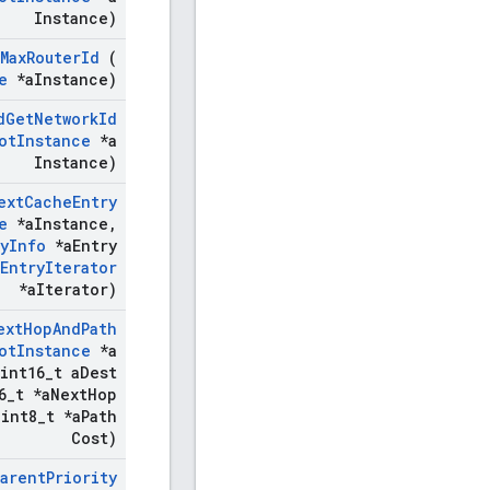
Instance)
Max
Router
Id
(
e
*a
Instance)
d
Get
Network
Id
ot
Instance
*a
Instance)
ext
Cache
Entry
e
*a
Instance
,
y
Info
*a
Entry
Entry
Iterator
*a
Iterator)
ext
Hop
And
Path
ot
Instance
*a
int16
_
t a
Dest
6
_
t *a
Next
Hop
int8
_
t *a
Path
Cost)
Parent
Priority