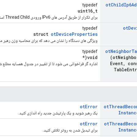
ot
Child
Ip6Ad
typedef
uint16_t
برای تکرار از طریق آدرس های IPv6 ورودی Thread Child استفاده می شود.
ot
Dev
typedef
struct
otDeviceProperties
ویژگی های دستگاه را نشان می دهد که برای محاسبه وزن رهبر م
ot
Neighbor
Ta
typedef
void(*
(ot
Neighbo
Event
,
cons
اشاره گر فراخوانی می شود تا از تغییر در جدول همسایه مطلع ش
Table
Entr
otError
ot
Thread
Beco
Instanc
یک رهبر شوید و یک پارتیشن جدید راه اندازی کنید.
otError
ot
Thread
Beco
Instanc
برای تبدیل شدن به روتر تلاش کنید.