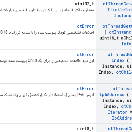
uint32_t
ot
Thread
Get
Trickle
In
مقدار حداکثر فاصله زمانی را که توسط تایمر قطره ای تبلیغات ا
Instanc
otError
ot
Thread
Get
(
ot
Instanc
اطلاعات تشخیصی کودک پیوست شده را با شناسه فرزند یا RLOC16 دریافت می کند.
uint16
_
t a
Chi
Info
otError
ot
Thread
G
Index
(
این تابع اطلاعات تشخیصی را برای یک Child پیوست شده توسط نمایه جدول داخلی حفظ می کند.
Instance
,
ui
Index
,
ot
Chil
otError
ot
Threa
Ip6Address
(
آدرس IPv6 بعدی (با استفاده از تکرارکننده) را برای یک کودک مشخص دریافت می کند.
Instance
,
ui
Index
,
ot
Ch
Iterator
*
Ip6Addre
uint8_t
ot
Thread
G