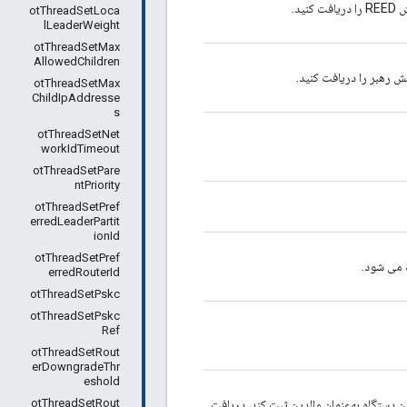
otThreadSetLoca
lLeaderWeight
otThreadSetMax
AllowedChildren
otThreadSetMax
ChildIpAddresse
s
otThreadSetNet
workIdTimeout
otThreadSetPare
ntPriority
otThreadSetPref
erredLeaderPartit
ionId
otThreadSetPref
 می شود.
erredRouterId
otThreadSetPskc
otThreadSetPskc
Ref
otThreadSetRout
erDowngradeThr
eshold
otThreadSetRout
 که هر فرزند MTD ممکن است با این دستگاه به‌عنوان والدین ثبت کند، دریافت