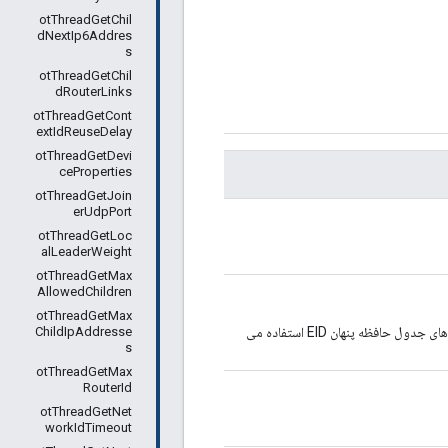
otThreadGetChil
dNextIp6Addres
s
otThreadGetChil
dRouterLinks
otThreadGetCont
extIdReuseDelay
otThreadGetDevi
ceProperties
otThreadGetJoin
erUdpPort
otThreadGetLoc
alLeaderWeight
otThreadGetMax
AllowedChildren
otThreadGetMax
ChildIpAddresse
نشان دهنده یک تکرار کننده است که برای تکرار از طریق ورودی های جدول حافظه پنهان EID استفاده می
s
otThreadGetMax
RouterId
otThreadGetNet
workIdTimeout