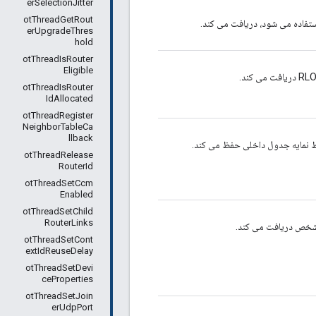
erSelectionJitter
otThreadGetRout
ستفاده می شود، دریافت می کند.
erUpgradeThres
hold
otThreadIsRouter
Eligible
otThreadIsRouter
IdAllocated
otThreadRegister
NeighborTableCa
llback
otThreadRelease
RouterId
otThreadSetCcm
Enabled
otThreadSetChild
RouterLinks
otThreadSetCont
extIdReuseDelay
otThreadSetDevi
ceProperties
otThreadSetJoin
erUdpPort