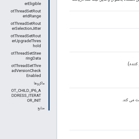
erEligible
otThreadSetRout
erIdRange
otThreadSetRout
erSelectionJitter
otThreadSetRout
erUpgradeThres
hold
otThreadSetStee
ringData
otThreadSetThre
adVersionCheck
Enabled
ماکروها
OT_CHILD_IP6_A
DDRESS_ITERAT
OR_INIT
منابع