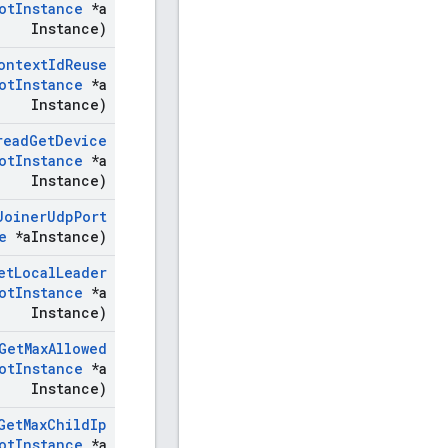
ot
Instance
*a
Instance)
ontext
Id
Reuse
ot
Instance
*a
Instance)
read
Get
Device
ot
Instance
*a
Instance)
Joiner
Udp
Port
e
*a
Instance)
et
Local
Leader
ot
Instance
*a
Instance)
Get
Max
Allowed
ot
Instance
*a
Instance)
Get
Max
Child
Ip
ot
Instance
*a