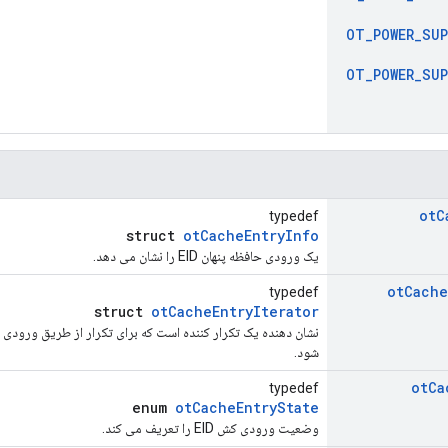
OT
_
POWER
_
SUP
OT
_
POWER
_
SUP
ot
C
typedef
struct
otCacheEntryInfo
یک ورودی حافظه پنهان EID را نشان می دهد.
ot
Cache
typedef
struct
otCacheEntryIterator
شود.
ot
Ca
typedef
enum
otCacheEntryState
وضعیت ورودی کش EID را تعریف می کند.