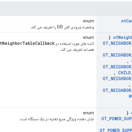
ot
Ca
enum
وضعیت ورودی کش EID را تعریف می کند.
{
ot
Neigh
enum
tNeighborTableCallback
OT
_
NEIGHBOR
ثابت های مورد استفاده در
همسایه تعریف می کند.
OT
_
NEIGHBOR
,
OT
_
NEIGHBOR
,
CHILD
OT
_
NEIGHBOR
,
OT
_
NEIGHBOR
R
{
enum
OT
_
POWER
_
SUP
نشان دهنده ویژگی منبع تغذیه در یک دستگاه است.
OT
_
POWER
_
SUPP