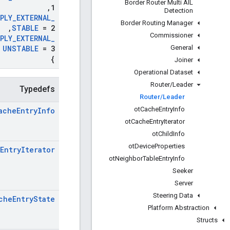
Border Router Multi AIL
,
1
Detection
PLY
_
EXTERNAL
_
Border Routing Manager
,
STABLE
= 2
Commissioner
PLY
_
EXTERNAL
_
General
UNSTABLE
= 3
}
Joiner
Operational Dataset
Router
/
Leader
Typedefs
Router
/
Leader
ot
Cache
Entry
Info
ache
Entry
Info
ot
Cache
Entry
Iterator
ot
Child
Info
ot
Device
Properties
Entry
Iterator
ot
Neighbor
Table
Entry
Info
Seeker
Server
Steering Data
che
Entry
State
Platform Abstraction
Structs