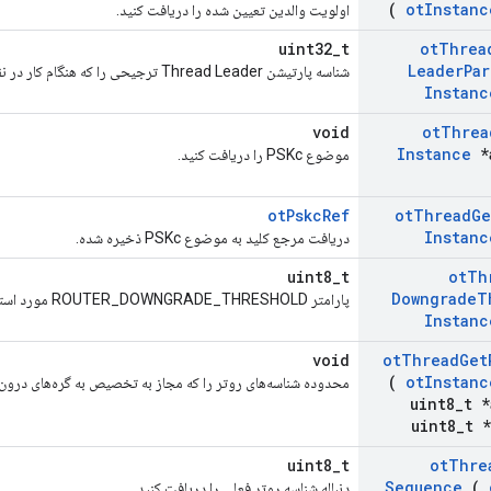
(
ot
Instanc
اولویت والدین تعیین شده را دریافت کنید.
uint32_t
ot
Threa
Leader
Par
شناسه پارتیشن Thread Leader ترجیحی را که هنگام کار در نقش رهبر استفاده می شود، دریافت کنید.
Instanc
void
ot
Threa
Instance
*
موضوع PSKc را دریافت کنید.
otPskcRef
ot
Thread
Ge
Instanc
دریافت مرجع کلید به موضوع PSKc ذخیره شده.
uint8_t
ot
Th
Downgrade
T
پارامتر ROUTER_DOWNGRADE_THRESHOLD مورد استفاده در نقش روتر را دریافت کنید.
Instanc
void
ot
Thread
Get
(
ot
Instanc
محدوده شناسه‌های روتر را که مجاز به تخصیص به گره‌های درون 
uint8
_
t *
uint8
_
t *
uint8_t
ot
Thre
Sequence
(
دنباله شناسه روتر فعلی را دریافت کنید.