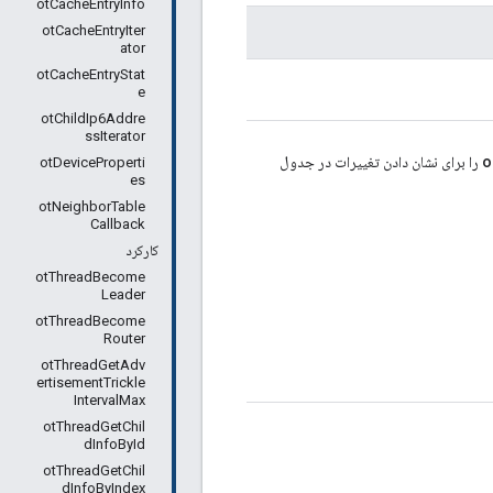
otCacheEntryInfo
otCacheEntryIter
ator
otCacheEntryStat
e
otChildIp6Addre
ssIterator
o
را برای نشان دادن تغییرات در جدول
otDeviceProperti
es
otNeighborTable
Callback
کارکرد
otThreadBecome
Leader
otThreadBecome
Router
otThreadGetAdv
ertisementTrickle
IntervalMax
otThreadGetChil
dInfoById
otThreadGetChil
dInfoByIndex