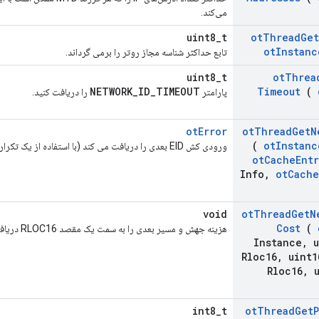
می‌کند.
uint8_t
ot
Thread
Get
ot
Instanc
تابع حداکثر شناسه مجاز روتر را برمی گرداند.
uint8_t
ot
Threa
NETWORK_ID_TIMEOUT
Timeout
(
پارامتر
را دریافت کنید.
otError
ot
Thread
Get
N
(
ot
Instanc
ورودی کش EID بعدی را دریافت می کند (با استفاده از یک تکرار کننده).
ot
Cache
Entr
Info
,
ot
Cache
void
ot
Thread
Get
N
Cost
(
هزینه جهش و مسیر بعدی را به سمت یک مقصد RLOC16 دریافت می کند.
Instance
,
u
Rloc16
,
uint1
Rloc16
,
u
int8_t
ot
Thread
Get