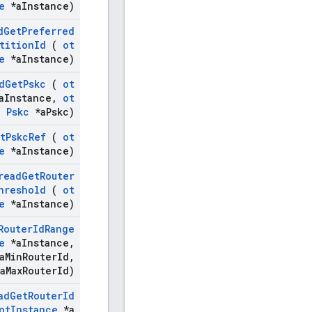
e
*a
Instance)
d
Get
Preferred
tition
Id
(
ot
e
*a
Instance)
d
Get
Pskc
(
ot
a
Instance
,
ot
Pskc
*a
Pskc)
t
Pskc
Ref
(
ot
e
*a
Instance)
read
Get
Router
hreshold
(
ot
e
*a
Instance)
Router
Id
Range
e
*a
Instance
,
a
Min
Router
Id
,
a
Max
Router
Id)
ad
Get
Router
Id
ot
Instance
*a