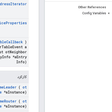
dress
Iterator
Other References
Config Variables
ice
Properties
ble
Callback
)
r
Table
Event a
t ot
Neighbor
y
Info *a
Entry
Info)
کارکرد
me
Leader
(
ot
e
*a
Instance)
me
Router
(
ot
e
*a
Instance)