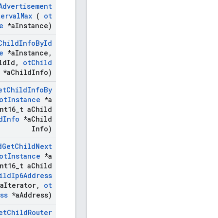
Advertisement
terval
Max
(
ot
e
*a
Instance)
Child
Info
By
Id
e
*a
Instance
,
ld
Id
,
ot
Child
*a
Child
Info)
et
Child
Info
By
ot
Instance
*a
nt16
_
t a
Child
d
Info
*a
Child
Info)
d
Get
Child
Next
ot
Instance
*a
nt16
_
t a
Child
ild
Ip6Address
a
Iterator
,
ot
ss
*a
Address)
et
Child
Router