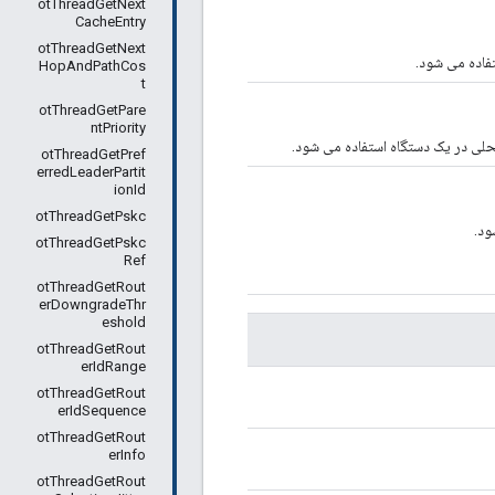
otThreadGetNext
CacheEntry
otThreadGetNext
HopAndPathCos
t
otThreadGetPare
ntPriority
حلی در یک دستگاه استفاده می شود.
otThreadGetPref
erredLeaderPartit
ionId
otThreadGetPskc
ود.
otThreadGetPskc
Ref
otThreadGetRout
erDowngradeThr
eshold
otThreadGetRout
erIdRange
otThreadGetRout
erIdSequence
otThreadGetRout
erInfo
otThreadGetRout