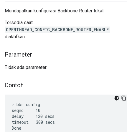
Mendapatkan konfigurasi Backbone Router lokal.
Tersedia saat
OPENTHREAD_CONFIG_BACKBONE_ROUTER_ENABLE
diaktifkan.
Parameter
Tidak ada parameter.
Contoh
bbr config
seqno:    10

delay:    120 secs

timeout:  300 secs

Done