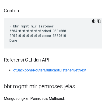
Contoh
bbr mgmt mlr listener
ff04:0:0:0:0:0:0:abcd 3534000

ff04:0:0:0:0:0:0:eeee 3537610

Done
Referensi CLI dan API
otBackboneRouterMulticastListenerGetNext
bbr mgmt mlr pemroses jelas
Mengosongkan Pemroses Multicast.