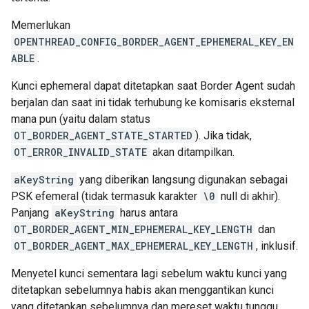
Memerlukan
OPENTHREAD_CONFIG_BORDER_AGENT_EPHEMERAL_KEY_EN
ABLE
.
Kunci ephemeral dapat ditetapkan saat Border Agent sudah
berjalan dan saat ini tidak terhubung ke komisaris eksternal
mana pun (yaitu dalam status
OT_BORDER_AGENT_STATE_STARTED
). Jika tidak,
OT_ERROR_INVALID_STATE
akan ditampilkan.
aKeyString
yang diberikan langsung digunakan sebagai
PSK efemeral (tidak termasuk karakter
\0
null di akhir).
Panjang
aKeyString
harus antara
OT_BORDER_AGENT_MIN_EPHEMERAL_KEY_LENGTH
dan
OT_BORDER_AGENT_MAX_EPHEMERAL_KEY_LENGTH
, inklusif.
Menyetel kunci sementara lagi sebelum waktu kunci yang
ditetapkan sebelumnya habis akan menggantikan kunci
yang ditetapkan sebelumnya dan mereset waktu tunggu.