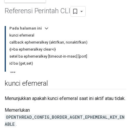
Referensi Perintah CLI
Pada halaman ini
kunci efemeral
callback ephemeralkey (aktifkan, nonaktifkan)
{i>ba ephemeralkey clear<i}
setel ba ephemeralkey [timeout-in-msec] [port]
id ba (get,set)
kunci efemeral
Menunjukkan apakah kunci efemeral saat ini aktif atau tidak.
Memerlukan
OPENTHREAD_CONFIG_BORDER_AGENT_EPHEMERAL_KEY_EN
ABLE
.