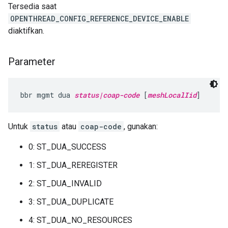
Tersedia saat
OPENTHREAD_CONFIG_REFERENCE_DEVICE_ENABLE
diaktifkan.
Parameter
bbr mgmt dua 
status|coap-code
 [
meshLocalIid
]
Untuk
status
atau
coap-code
, gunakan:
0: ST_DUA_SUCCESS
1: ST_DUA_REREGISTER
2: ST_DUA_INVALID
3: ST_DUA_DUPLICATE
4: ST_DUA_NO_RESOURCES