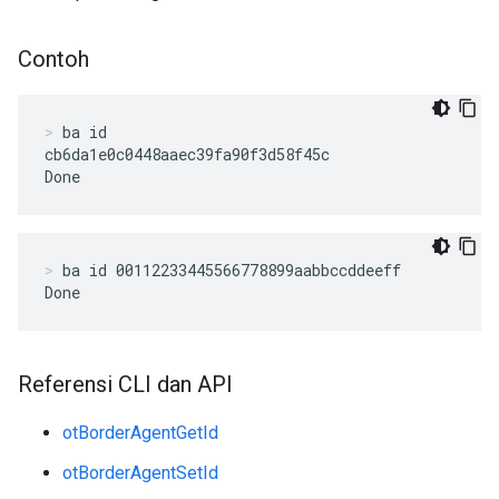
Contoh
ba id
cb6da1e0c0448aaec39fa90f3d58f45c

Done
ba id 00112233445566778899aabbccddeeff
Done
Referensi CLI dan API
otBorderAgentGetId
otBorderAgentSetId