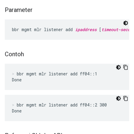
Parameter
bbr mgmt mlr listener add 
ipaddress
 [
timeout-secon
Contoh
bbr mgmt mlr listener add ff04::1
Done
bbr mgmt mlr listener add ff04::2 300
Done