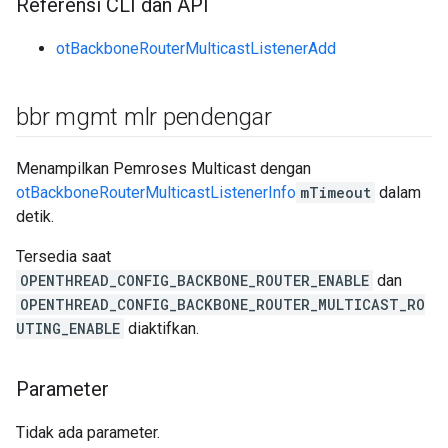
Referensi CLI dan API
otBackboneRouterMulticastListenerAdd
bbr mgmt mlr pendengar
Menampilkan Pemroses Multicast dengan
otBackboneRouterMulticastListenerInfo
mTimeout
dalam
detik.
Tersedia saat
OPENTHREAD_CONFIG_BACKBONE_ROUTER_ENABLE
dan
OPENTHREAD_CONFIG_BACKBONE_ROUTER_MULTICAST_RO
UTING_ENABLE
diaktifkan.
Parameter
Tidak ada parameter.