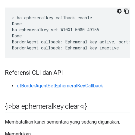
ba ephemeralkey callback enable
Done

ba ephemeralkey set W10X1 5000 49155

Done

BorderAgent callback: Ephemeral key active, port:49
BorderAgent callback: Ephemeral key inactive
Referensi CLI dan API
otBorderAgentSetEphemeralKeyCallback
{i>ba ephemeralkey clear<i}
Membatalkan kunci sementara yang sedang digunakan.
Memerlukan