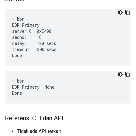
bbr
BBR Primary:

server16: 0xE400

seqno:    10

delay:    120 secs

timeout:  300 secs

Done
bbr
BBR Primary: None

Done
Referensi CLI dan API
Tidak ada API terkait