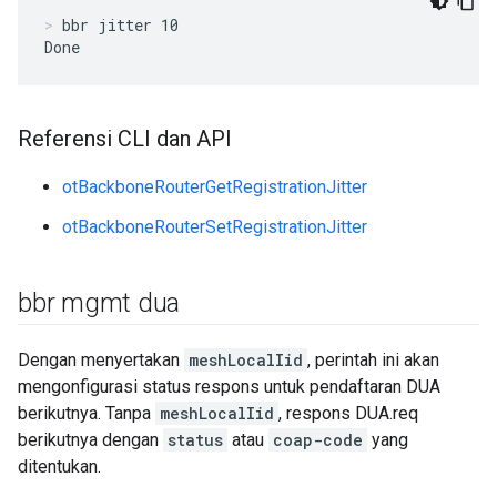
bbr jitter 10
Done
Referensi CLI dan API
otBackboneRouterGetRegistrationJitter
otBackboneRouterSetRegistrationJitter
bbr mgmt dua
Dengan menyertakan
meshLocalIid
, perintah ini akan
mengonfigurasi status respons untuk pendaftaran DUA
berikutnya. Tanpa
meshLocalIid
, respons DUA.req
berikutnya dengan
status
atau
coap-code
yang
ditentukan.