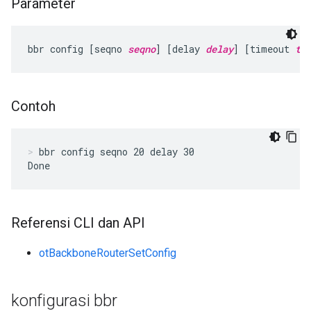
Parameter
bbr config [seqno 
seqno
] [delay 
delay
] [timeout 
ti
Contoh
bbr config seqno 20 delay 30
Done
Referensi CLI dan API
otBackboneRouterSetConfig
konfigurasi bbr