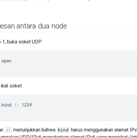
esan antara dua node
 1, buka soket UDP.
 open
ikat soket.
 bind :: 1234
an
::
menunjukkan bahwa
bind
harus menggunakan alamat IPv6