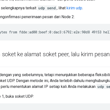
 selengkapnya terkait
udp send
, lihat
kirim udp
.
ngonfirmasi penerimaan pesan dari Node 2:
ytes from fdde:ad00:beef:0:dac3:6792:e2e:90d8 49153 hel
soket ke alamat soket peer
,
lalu kirim pesa
 dengan yang sebelumnya, tetapi menunjukkan beberapa fleksibili
et UDP. Dengan metode ini, Anda terlebih dahulu menghubungka
 perlu menentukan alamat IP setiap kali Anda melakukan
udp s
 1, buka soket UDP.