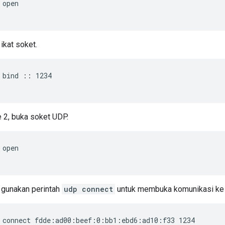
 open
ikat soket.
 bind :: 1234
 2, buka soket UDP.
 open
 gunakan perintah
udp connect
untuk membuka komunikasi ke
 connect fdde:ad00:beef:0:bb1:ebd6:ad10:f33 1234