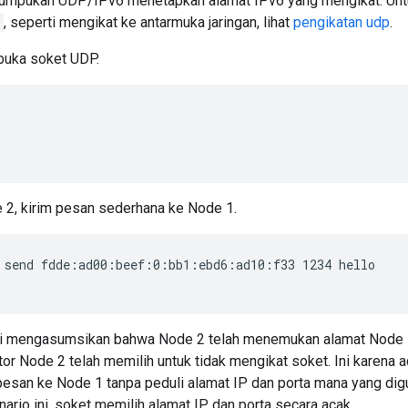
tumpukan UDP/IPv6 menetapkan alamat IPv6 yang mengikat. Unt
, seperti mengikat ke antarmuka jaringan, lihat
pengikatan udp
.
buka soket UDP.
2, kirim pesan sederhana ke Node 1.
 send fdde:ad00:beef:0:bb1:ebd6:ad10:f33 1234 hello
ni mengasumsikan bahwa Node 2 telah menemukan alamat Node 1. S
tor Node 2 telah memilih untuk tidak mengikat soket. Ini karena a
esan ke Node 1 tanpa peduli alamat IP dan porta mana yang di
ario ini, soket memilih alamat IP dan porta secara acak.