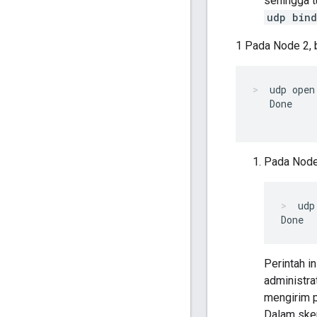
sehingga 
udp bind
1 Pada Node 2, 
udp open
   Done

Pada Node 
udp
Perintah i
administra
mengirim p
Dalam sken