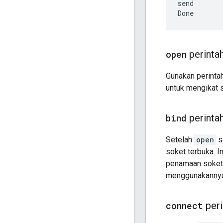
send

open
perinta
Gunakan perinta
untuk mengikat s
bind
perinta
Setelah
open
s
soket terbuka. 
penamaan soket.
menggunakannya
connect
peri