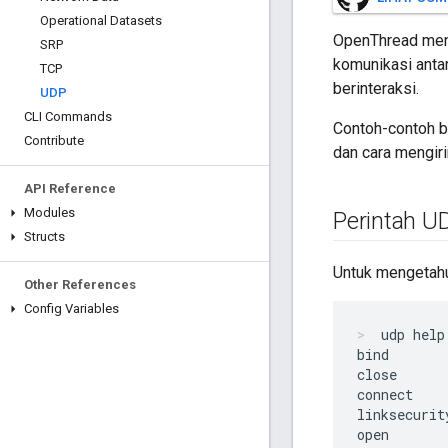
Operational Datasets
OpenThread mena
SRP
komunikasi anta
TCP
berinteraksi.
UDP
CLI Commands
Contoh-contoh b
Contribute
dan cara mengi
API Reference
Modules
Perintah U
Structs
Untuk mengetahu
Other References
Config Variables
udp help
bind

close

connect

linksecurity
open
