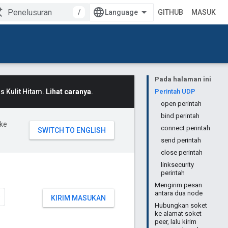
/
GITHUB
MASUK
Pada halaman ini
 Kulit Hitam.
Lihat caranya
.
Perintah UDP
open perintah
bind perintah
ke
connect perintah
send perintah
close perintah
linksecurity
perintah
Mengirim pesan
antara dua node
KIRIM MASUKAN
Hubungkan soket
ke alamat soket
peer, lalu kirim