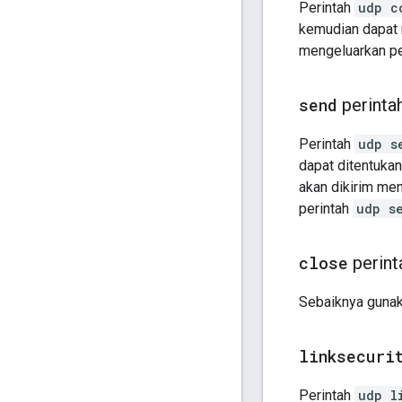
Perintah
udp c
kemudian dapat
mengeluarkan pe
send
perinta
Perintah
udp s
dapat ditentukan
akan dikirim me
perintah
udp s
close
perint
Sebaiknya gunak
linksecuri
Perintah
udp l