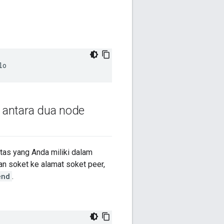
lo
n antara dua node
tas yang Anda miliki dalam
n soket ke alamat soket peer,
end
.