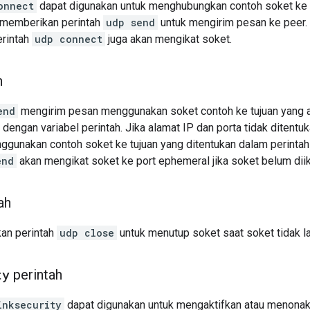
onnect
dapat digunakan untuk menghubungkan contoh soket ke 
 memberikan perintah
udp send
untuk mengirim pesan ke peer. 
rintah
udp connect
juga akan mengikat soket.
h
end
mengirim pesan menggunakan soket contoh ke tujuan yang 
 dengan variabel perintah. Jika alamat IP dan porta tidak ditent
nggunakan contoh soket ke tujuan yang ditentukan dalam perinta
end
akan mengikat soket ke port ephemeral jika soket belum diik
ah
an perintah
udp close
untuk menutup soket saat soket tidak la
ty
perintah
inksecurity
dapat digunakan untuk mengaktifkan atau menonak