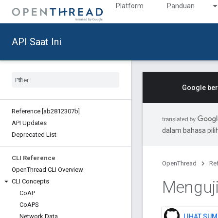
Platform
Panduan
API Saat Ini
Google ber
Reference [ab2812307b]
API Updates
dalam bahasa pil
Deprecated List
CLI Reference
OpenThread
Re
Open
Thread CLI Overview
Menguji
CLI Concepts
Co
AP
Co
APS
Network Data
LIHAT SUM