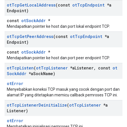
ot
Tcp
Get
Local
Address
(const
ot
Tcp
Endpoint
*a
Endpoint)
const
otSockAddr
*
Mendapatkan pointer ke host dan port lokal endpoint TCP.
ot
Tcp
Get
Peer
Address
(const
ot
Tcp
Endpoint
*a
Endpoint)
const
otSockAddr
*
Mendapatkan pointer ke host dan port peer endpoint TCP.
ot
Tcp
Listen
(
ot
Tcp
Listener
*a
Listener
,
const
ot
Sock
Addr
*a
Sock
Name)
otError
Menyebabkan koneksi TCP masuk yang cocok dengan port dan
alamat IP yang ditetapkan memicu callback pemroses TCP ini.
ot
Tcp
Listener
Deinitialize
(
ot
Tcp
Listener
*a
Listener)
otError
Membatalkan inisialisasi pemroses TCP ini.