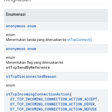
Enumerasi
anonymous enum
enum
Menentukan tanda yang diteruskan ke
otTcpConnect()
.
anonymous enum
enum
Menentukan flag yang diteruskan ke
otTcpSendByReference
.
ot
Tcp
Disconnected
Reason
enum
ot
Tcp
Incoming
Connection
Action
{
OT
_
TCP
_
INCOMING
_
CONNECTION
_
ACTION
_
ACCEPT
,
OT
_
TCP
_
INCOMING
_
CONNECTION
_
ACTION
_
DEFER
,
OT
_
TCP
_
INCOMING
_
CONNECTION
_
ACTION
_
REFUSE