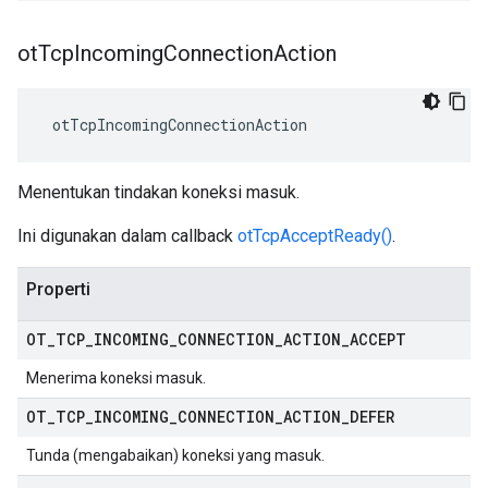
ot
Tcp
Incoming
Connection
Action
 otTcpIncomingConnectionAction
Menentukan tindakan koneksi masuk.
Ini digunakan dalam callback
otTcpAcceptReady()
.
Properti
OT
_
TCP
_
INCOMING
_
CONNECTION
_
ACTION
_
ACCEPT
Menerima koneksi masuk.
OT
_
TCP
_
INCOMING
_
CONNECTION
_
ACTION
_
DEFER
Tunda (mengabaikan) koneksi yang masuk.