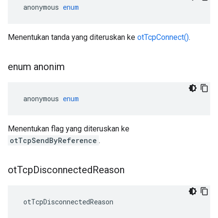
 anonymous 
enum
Menentukan tanda yang diteruskan ke
otTcpConnect()
.
enum anonim
 anonymous 
enum
Menentukan flag yang diteruskan ke
otTcpSendByReference
.
ot
Tcp
Disconnected
Reason
 otTcpDisconnectedReason