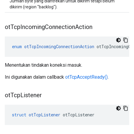
Jumlah byte yang diantrekan untuk dikirim tetapi belum
dikirim (region "backlog").
ot
Tcp
Incoming
Connection
Action
enum
otTcpIncomingConnectionAction
 otTcpIncomingCo
Menentukan tindakan koneksi masuk.
Ini digunakan dalam callback
otTcpAcceptReady()
.
ot
Tcp
Listener
struct
otTcpListener
 otTcpListener