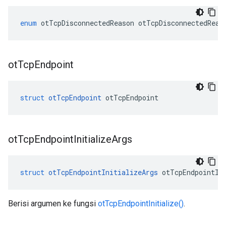
enum
 otTcpDisconnectedReason otTcpDisconnectedReas
ot
Tcp
Endpoint
struct
otTcpEndpoint
 otTcpEndpoint
ot
Tcp
Endpoint
Initialize
Args
struct
otTcpEndpointInitializeArgs
 otTcpEndpointIn
Berisi argumen ke fungsi
otTcpEndpointInitialize()
.