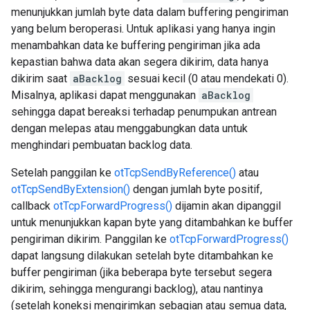
menunjukkan jumlah byte data dalam buffering pengiriman
yang belum beroperasi. Untuk aplikasi yang hanya ingin
menambahkan data ke buffering pengiriman jika ada
kepastian bahwa data akan segera dikirim, data hanya
dikirim saat
aBacklog
sesuai kecil (0 atau mendekati 0).
Misalnya, aplikasi dapat menggunakan
aBacklog
sehingga dapat bereaksi terhadap penumpukan antrean
dengan melepas atau menggabungkan data untuk
menghindari pembuatan backlog data.
Setelah panggilan ke
otTcpSendByReference()
atau
otTcpSendByExtension()
dengan jumlah byte positif,
callback
otTcpForwardProgress()
dijamin akan dipanggil
untuk menunjukkan kapan byte yang ditambahkan ke buffer
pengiriman dikirim. Panggilan ke
otTcpForwardProgress()
dapat langsung dilakukan setelah byte ditambahkan ke
buffer pengiriman (jika beberapa byte tersebut segera
dikirim, sehingga mengurangi backlog), atau nantinya
(setelah koneksi mengirimkan sebagian atau semua data,