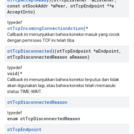
const ot
Sock
Addr *a
Peer
,
ot
Tcp
Endpoint **a
Accept
Into)
typedef
otTcpIncomingConnectionAction
(*
Callback ini menunjukkan bahwa koneksi masuk yang cocok
dengan pemroses TCP ini telah tiba.
ot
Tcp
Disconnected
)(ot
Tcp
Endpoint *a
Endpoint
,
ot
Tcp
Disconnected
Reason a
Reason)
typedef
void(*
Callback ini menunjukkan bahwa koneksi terputus dan tidak
akan digunakan lagi, atau bahwa koneksi telah memasuki
status TIME-WAIT.
ot
Tcp
Disconnected
Reason
typedef
enum otTcpDisconnectedReason
ot
Tcp
Endpoint