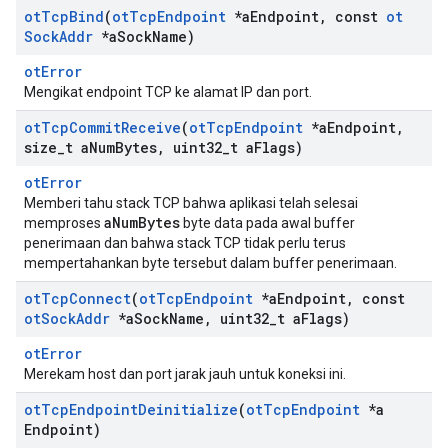
ot
Tcp
Bind
(
ot
Tcp
Endpoint
*a
Endpoint
,
const
ot
Sock
Addr
*a
Sock
Name)
otError
Mengikat endpoint TCP ke alamat IP dan port.
ot
Tcp
Commit
Receive
(
ot
Tcp
Endpoint
*a
Endpoint
,
size
_
t a
Num
Bytes
,
uint32
_
t a
Flags)
otError
Memberi tahu stack TCP bahwa aplikasi telah selesai
aNumBytes
memproses
byte data pada awal buffer
penerimaan dan bahwa stack TCP tidak perlu terus
mempertahankan byte tersebut dalam buffer penerimaan.
ot
Tcp
Connect
(
ot
Tcp
Endpoint
*a
Endpoint
,
const
ot
Sock
Addr
*a
Sock
Name
,
uint32
_
t a
Flags)
otError
Merekam host dan port jarak jauh untuk koneksi ini.
ot
Tcp
Endpoint
Deinitialize
(
ot
Tcp
Endpoint
*a
Endpoint)