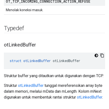
OT
_
TCP
_
INCOMING
_
CONNECTION
_
ACTION
_
REFUSE
Menolak koneksi masuk.
Typedef
ot
Linked
Buffer
struct
otLinkedBuffer
 otLinkedBuffer
Struktur buffer yang ditautkan untuk digunakan dengan TCP.
Struktur
otLinkedBuffer
tunggal mereferensikan array byte
dalam memori, melalui mData dan mLength. Kolom mNext
digunakan untuk membentuk rantai struktur
otLinkedBuffer
.