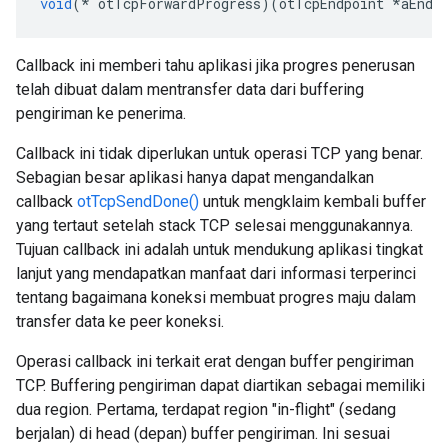
void
(*
 otTcpForwardProgress
)(
otTcpEndpoint 
*
aEndp
Callback ini memberi tahu aplikasi jika progres penerusan
telah dibuat dalam mentransfer data dari buffering
pengiriman ke penerima.
Callback ini tidak diperlukan untuk operasi TCP yang benar.
Sebagian besar aplikasi hanya dapat mengandalkan
callback
otTcpSendDone()
untuk mengklaim kembali buffer
yang tertaut setelah stack TCP selesai menggunakannya.
Tujuan callback ini adalah untuk mendukung aplikasi tingkat
lanjut yang mendapatkan manfaat dari informasi terperinci
tentang bagaimana koneksi membuat progres maju dalam
transfer data ke peer koneksi.
Operasi callback ini terkait erat dengan buffer pengiriman
TCP. Buffering pengiriman dapat diartikan sebagai memiliki
dua region. Pertama, terdapat region "in-flight" (sedang
berjalan) di head (depan) buffer pengiriman. Ini sesuai