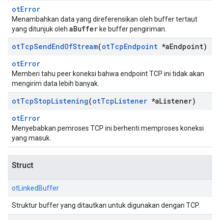
otError
Menambahkan data yang direferensikan oleh buffer tertaut
aBuffer
yang ditunjuk oleh
ke buffer pengiriman.
ot
Tcp
Send
End
Of
Stream
(
ot
Tcp
Endpoint
*a
Endpoint)
otError
Memberi tahu peer koneksi bahwa endpoint TCP ini tidak akan
mengirim data lebih banyak.
ot
Tcp
Stop
Listening
(
ot
Tcp
Listener
*a
Listener)
otError
Menyebabkan pemroses TCP ini berhenti memproses koneksi
yang masuk.
Struct
otLinkedBuffer
Struktur buffer yang ditautkan untuk digunakan dengan TCP.