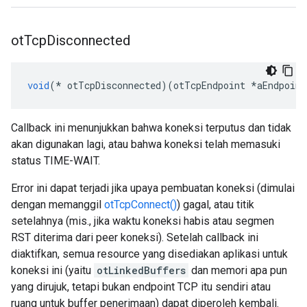
ot
Tcp
Disconnected
void
(*
 otTcpDisconnected
)(
otTcpEndpoint 
*
aEndpoint
Callback ini menunjukkan bahwa koneksi terputus dan tidak
akan digunakan lagi, atau bahwa koneksi telah memasuki
status TIME-WAIT.
Error ini dapat terjadi jika upaya pembuatan koneksi (dimulai
dengan memanggil
otTcpConnect()
) gagal, atau titik
setelahnya (mis., jika waktu koneksi habis atau segmen
RST diterima dari peer koneksi). Setelah callback ini
diaktifkan, semua resource yang disediakan aplikasi untuk
koneksi ini (yaitu
otLinkedBuffers
dan memori apa pun
yang dirujuk, tetapi bukan endpoint TCP itu sendiri atau
ruang untuk buffer penerimaan) dapat diperoleh kembali.