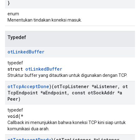
}
enum
Menentukan tindakan koneksi masuk.
Typedef
ot
Linked
Buffer
typedef
struct
otLinkedBuffer
Struktur buffer yang ditautkan untuk digunakan dengan TCP.
ot
Tcp
Accept
Done
)(ot
Tcp
Listener *a
Listener
,
ot
Tcp
Endpoint *a
Endpoint
,
const ot
Sock
Addr *a
Peer)
typedef
void(*
Callback ini menunjukkan bahwa koneksi TCP kini siap untuk
komunikasi dua arah.
ot
Tcp
Accept
Ready
)(ot
Tcp
Listener *a
Listener
,