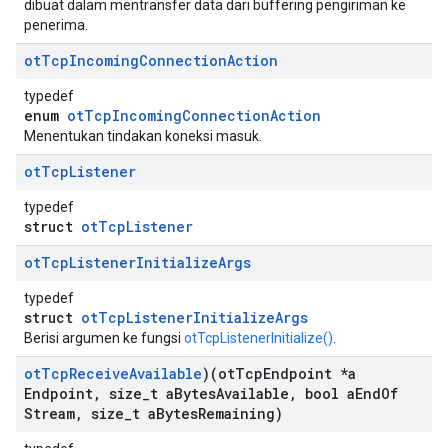
dibuat dalam mentransfer data dari buffering pengiriman ke
penerima.
ot
Tcp
Incoming
Connection
Action
typedef
enum
otTcpIncomingConnectionAction
Menentukan tindakan koneksi masuk.
ot
Tcp
Listener
typedef
struct
otTcpListener
ot
Tcp
Listener
Initialize
Args
typedef
struct
otTcpListenerInitializeArgs
Berisi argumen ke fungsi
otTcpListenerInitialize()
.
ot
Tcp
Receive
Available
)(ot
Tcp
Endpoint *a
Endpoint
,
size
_
t a
Bytes
Available
,
bool a
End
Of
Stream
,
size
_
t a
Bytes
Remaining)