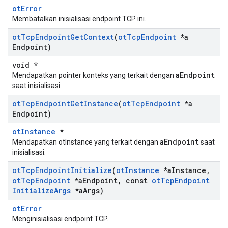
otError
Membatalkan inisialisasi endpoint TCP ini.
ot
Tcp
Endpoint
Get
Context
(
ot
Tcp
Endpoint
*a
Endpoint)
void *
aEndpoint
Mendapatkan pointer konteks yang terkait dengan
saat inisialisasi.
ot
Tcp
Endpoint
Get
Instance
(
ot
Tcp
Endpoint
*a
Endpoint)
otInstance
*
aEndpoint
Mendapatkan otInstance yang terkait dengan
saat
inisialisasi.
ot
Tcp
Endpoint
Initialize
(
ot
Instance
*a
Instance
,
ot
Tcp
Endpoint
*a
Endpoint
,
const
ot
Tcp
Endpoint
Initialize
Args
*a
Args)
otError
Menginisialisasi endpoint TCP.