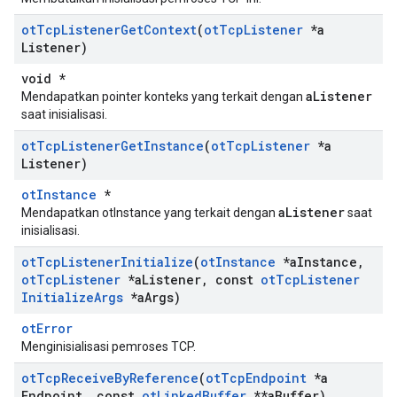
ot
Tcp
Listener
Get
Context
(
ot
Tcp
Listener
*a
Listener)
void *
aListener
Mendapatkan pointer konteks yang terkait dengan
saat inisialisasi.
ot
Tcp
Listener
Get
Instance
(
ot
Tcp
Listener
*a
Listener)
otInstance
*
aListener
Mendapatkan otInstance yang terkait dengan
saat
inisialisasi.
ot
Tcp
Listener
Initialize
(
ot
Instance
*a
Instance
,
ot
Tcp
Listener
*a
Listener
,
const
ot
Tcp
Listener
Initialize
Args
*a
Args)
otError
Menginisialisasi pemroses TCP.
ot
Tcp
Receive
By
Reference
(
ot
Tcp
Endpoint
*a
Endpoint
,
const
ot
Linked
Buffer
**a
Buffer)