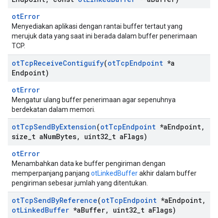
otError
Menyediakan aplikasi dengan rantai buffer tertaut yang
merujuk data yang saat ini berada dalam buffer penerimaan
TCP.
ot
Tcp
Receive
Contiguify
(
ot
Tcp
Endpoint
*a
Endpoint)
otError
Mengatur ulang buffer penerimaan agar sepenuhnya
berdekatan dalam memori.
ot
Tcp
Send
By
Extension
(
ot
Tcp
Endpoint
*a
Endpoint
,
size
_
t a
Num
Bytes
,
uint32
_
t a
Flags)
otError
Menambahkan data ke buffer pengiriman dengan
memperpanjang panjang
otLinkedBuffer
akhir dalam buffer
pengiriman sebesar jumlah yang ditentukan.
ot
Tcp
Send
By
Reference
(
ot
Tcp
Endpoint
*a
Endpoint
,
ot
Linked
Buffer
*a
Buffer
,
uint32
_
t a
Flags)