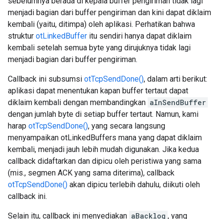
sebelumnya berada di kepala buffer pengiriman tidak lagi
menjadi bagian dari buffer pengiriman dan kini dapat diklaim
kembali (yaitu, ditimpa) oleh aplikasi. Perhatikan bahwa
struktur
otLinkedBuffer
itu sendiri hanya dapat diklaim
kembali setelah semua byte yang dirujuknya tidak lagi
menjadi bagian dari buffer pengiriman.
Callback ini subsumsi
otTcpSendDone()
, dalam arti berikut:
aplikasi dapat menentukan kapan buffer tertaut dapat
diklaim kembali dengan membandingkan
aInSendBuffer
dengan jumlah byte di setiap buffer tertaut. Namun, kami
harap
otTcpSendDone()
, yang secara langsung
menyampaikan otLinkedBuffers mana yang dapat diklaim
kembali, menjadi jauh lebih mudah digunakan. Jika kedua
callback didaftarkan dan dipicu oleh peristiwa yang sama
(mis., segmen ACK yang sama diterima), callback
otTcpSendDone()
akan dipicu terlebih dahulu, diikuti oleh
callback ini.
Selain itu, callback ini menyediakan
aBacklog
, yang