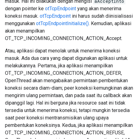
masuk. Hal ini dilakukan dengan mengisi
aAcceptInto
dengan pointer ke
otTcpEndpoint
yang akan menerima
koneksi masuk.
otTcpEndpoint
ini harus sudah diinisialisasi
menggunakan
otTcpEndpointInitialize()
. Kemudian, aplikasi
akan menampilkan
OT_TCP_INCOMING_CONNECTION_ACTION_Accept.
Atau, aplikasi dapat menolak untuk menerima koneksi
masuk. Ada dua cara yang dapat digunakan aplikasi untuk
melakukannya. Pertama, jika aplikasi menampilkan
OT_TCP_INCOMING_CONNECTION_ACTION_DEFER,
OpenThread akan mengabaikan permintaan pembentukan
koneksi secara diam-diam; peer koneksi kemungkinan akan
mengirim ulang permintaan, dan pada saat itu callback akan
dipanggil lagi. Hal ini berguna jika resource saat ini tidak
tersedia untuk menerima koneksi, tetapi mungkin tersedia
saat peer koneksi mentransmisikan ulang upaya
pembentukan koneksinya. Kedua, jika aplikasi menampilkan
OT_TCP_INCOMING_CONNECTION_ACTION_REFUSE,