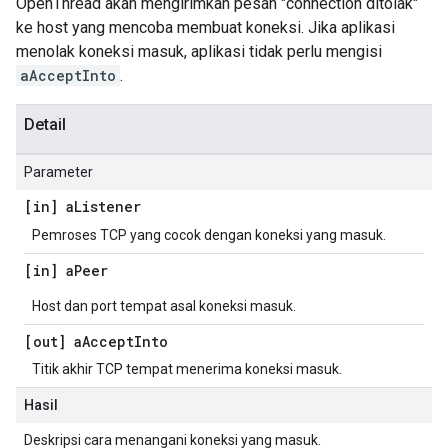
OpenThread akan mengirimkan pesan "connection ditolak"
ke host yang mencoba membuat koneksi. Jika aplikasi
menolak koneksi masuk, aplikasi tidak perlu mengisi
aAcceptInto
.
Detail
Parameter
[in] a
Listener
Pemroses TCP yang cocok dengan koneksi yang masuk.
[in] a
Peer
Host dan port tempat asal koneksi masuk.
[out] a
Accept
Into
Titik akhir TCP tempat menerima koneksi masuk.
Hasil
Deskripsi cara menangani koneksi yang masuk.