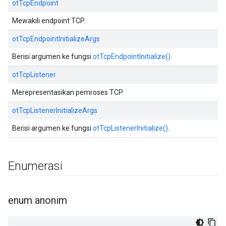
otTcpEndpoint
Mewakili endpoint TCP.
otTcpEndpointInitializeArgs
Berisi argumen ke fungsi
otTcpEndpointInitialize()
.
otTcpListener
Merepresentasikan pemroses TCP.
otTcpListenerInitializeArgs
Berisi argumen ke fungsi
otTcpListenerInitialize()
.
Enumerasi
enum anonim