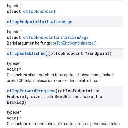
typedef
struct
otTcpEndpoint
ot
Tcp
Endpoint
Initialize
Args
typedef
struct
otTcpEndpointInitializeArgs
Berisi argumen ke fungsi
otTcpEndpointInitialize()
.
ot
Tcp
Established
)(ot
Tcp
Endpoint *a
Endpoint)
typedef
void(*
Callback ini akan memberi tahu aplikasi bahwa handshake 3
arah TCP telah selesai dan koneksi kini telah dibuat.
ot
Tcp
Forward
Progress
)(ot
Tcp
Endpoint *a
Endpoint
,
size
_
t a
In
Send
Buffer
,
size
_
t a
Backlog)
typedef
void(*
Callback ini memberi tahu aplikasi jika progres penerusan telah