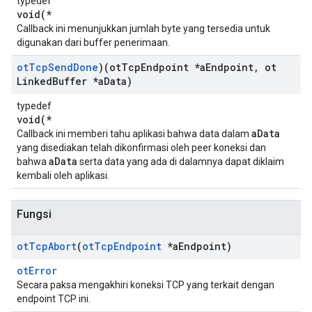
typedef
void(*
Callback ini menunjukkan jumlah byte yang tersedia untuk
digunakan dari buffer penerimaan.
ot
Tcp
Send
Done
)(ot
Tcp
Endpoint *a
Endpoint
,
ot
Linked
Buffer *a
Data)
typedef
void(*
aData
Callback ini memberi tahu aplikasi bahwa data dalam
yang disediakan telah dikonfirmasi oleh peer koneksi dan
aData
bahwa
serta data yang ada di dalamnya dapat diklaim
kembali oleh aplikasi.
Fungsi
ot
Tcp
Abort
(
ot
Tcp
Endpoint
*a
Endpoint)
otError
Secara paksa mengakhiri koneksi TCP yang terkait dengan
endpoint TCP ini.