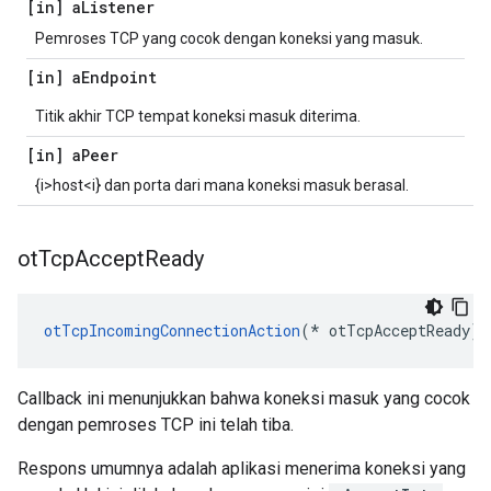
[in] a
Listener
Pemroses TCP yang cocok dengan koneksi yang masuk.
[in] a
Endpoint
Titik akhir TCP tempat koneksi masuk diterima.
[in] a
Peer
{i>host<i} dan porta dari mana koneksi masuk berasal.
ot
Tcp
Accept
Ready
otTcpIncomingConnectionAction
(*
 otTcpAcceptReady
)(
Callback ini menunjukkan bahwa koneksi masuk yang cocok
dengan pemroses TCP ini telah tiba.
Respons umumnya adalah aplikasi menerima koneksi yang