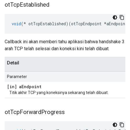
ot
Tcp
Established
void
(*
 otTcpEstablished
)(
otTcpEndpoint 
*
aEndpoint
)
Callback ini akan memberi tahu aplikasi bahwa handshake 3
arah TCP telah selesai dan koneksi kini telah dibuat.
Detail
Parameter
[in] a
Endpoint
Titik akhir TCP yang koneksinya sekarang telah dibuat.
ot
Tcp
Forward
Progress