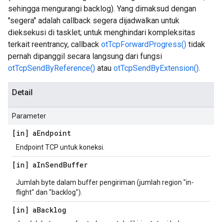
sehingga mengurangi backlog). Yang dimaksud dengan
"segera" adalah callback segera dijadwalkan untuk
dieksekusi di tasklet; untuk menghindari kompleksitas
terkait reentrancy, callback
otTcpForwardProgress()
tidak
pernah dipanggil secara langsung dari fungsi
otTcpSendByReference()
atau
otTcpSendByExtension()
.
Detail
Parameter
[in] a
Endpoint
Endpoint TCP untuk koneksi.
[in] a
In
Send
Buffer
Jumlah byte dalam buffer pengiriman (jumlah region "in-
flight" dan "backlog").
[in] a
Backlog