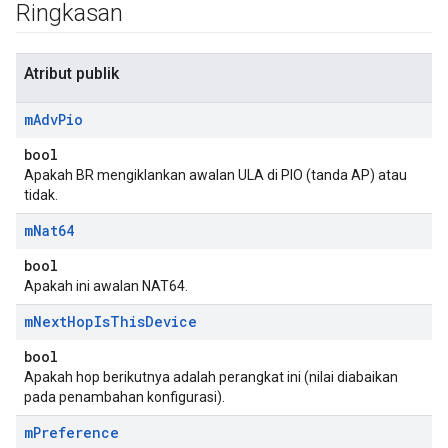
Ringkasan
Atribut publik
m
Adv
Pio
bool
Apakah BR mengiklankan awalan ULA di PIO (tanda AP) atau
tidak.
m
Nat64
bool
Apakah ini awalan NAT64.
m
Next
Hop
Is
This
Device
bool
Apakah hop berikutnya adalah perangkat ini (nilai diabaikan
pada penambahan konfigurasi).
m
Preference