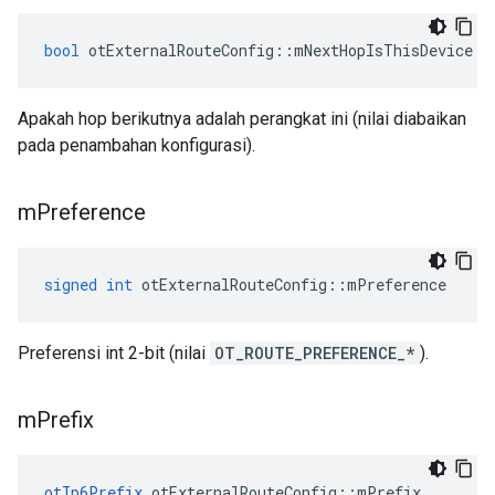
bool
 otExternalRouteConfig
::
mNextHopIsThisDevice
Apakah hop berikutnya adalah perangkat ini (nilai diabaikan
pada penambahan konfigurasi).
m
Preference
signed
int
 otExternalRouteConfig
::
mPreference
Preferensi int 2-bit (nilai
OT_ROUTE_PREFERENCE_*
).
m
Prefix
otIp6Prefix
 otExternalRouteConfig
::
mPrefix