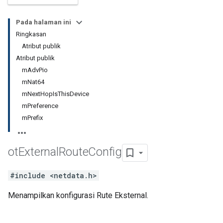
Pada halaman ini
Ringkasan
Atribut publik
Atribut publik
mAdvPio
mNat64
mNextHopIsThisDevice
mPreference
mPrefix
ot
External
Route
Config
#include <netdata.h>
Menampilkan konfigurasi Rute Eksternal.