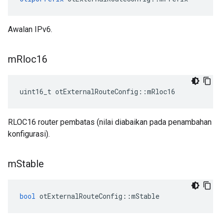
Awalan IPv6.
m
Rloc16
uint16_t otExternalRouteConfig
::
mRloc16
RLOC16 router pembatas (nilai diabaikan pada penambahan
konfigurasi).
m
Stable
bool
 otExternalRouteConfig
::
mStable