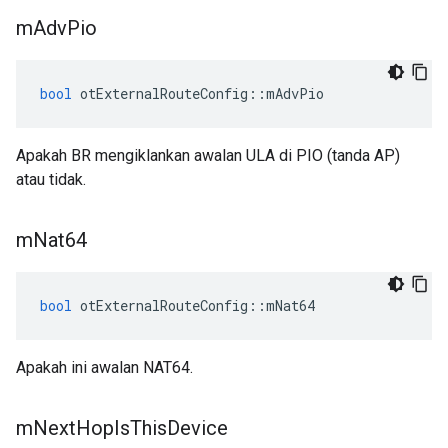
m
Adv
Pio
bool
 otExternalRouteConfig
::
mAdvPio
Apakah BR mengiklankan awalan ULA di PIO (tanda AP)
atau tidak.
m
Nat64
bool
 otExternalRouteConfig
::
mNat64
Apakah ini awalan NAT64.
m
Next
Hop
Is
This
Device