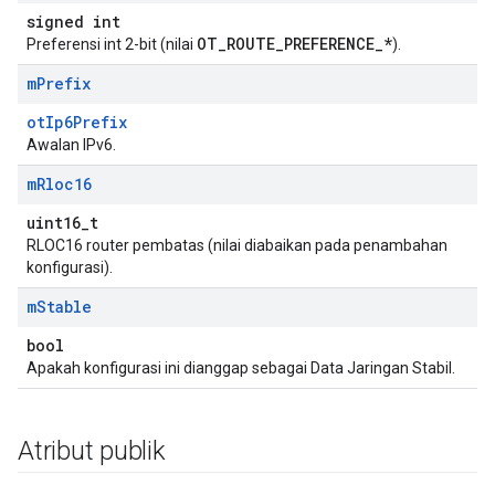
signed int
OT_ROUTE_PREFERENCE_*
Preferensi int 2-bit (nilai
).
m
Prefix
otIp6Prefix
Awalan IPv6.
m
Rloc16
uint16_t
RLOC16 router pembatas (nilai diabaikan pada penambahan
konfigurasi).
m
Stable
bool
Apakah konfigurasi ini dianggap sebagai Data Jaringan Stabil.
Atribut publik