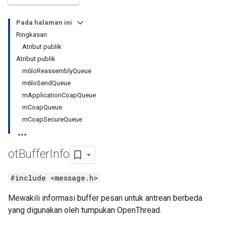
Pada halaman ini
Ringkasan
Atribut publik
Atribut publik
m6loReassemblyQueue
m6loSendQueue
mApplicationCoapQueue
mCoapQueue
mCoapSecureQueue
ot
Buffer
Info
#include <message.h>
Mewakili informasi buffer pesan untuk antrean berbeda
yang digunakan oleh tumpukan OpenThread.