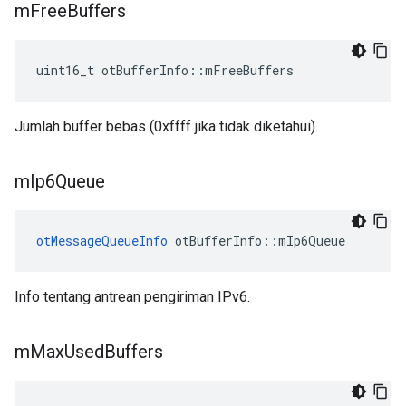
m
Free
Buffers
uint16_t otBufferInfo
::
mFreeBuffers
Jumlah buffer bebas (0xffff jika tidak diketahui).
m
Ip6Queue
otMessageQueueInfo
 otBufferInfo
::
mIp6Queue
Info tentang antrean pengiriman IPv6.
m
Max
Used
Buffers