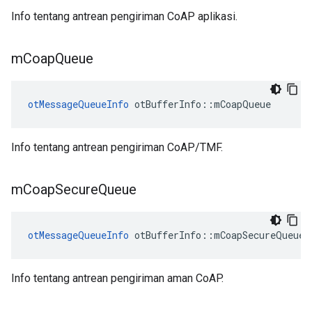
Info tentang antrean pengiriman CoAP aplikasi.
m
Coap
Queue
otMessageQueueInfo
 otBufferInfo
::
mCoapQueue
Info tentang antrean pengiriman CoAP/TMF.
m
Coap
Secure
Queue
otMessageQueueInfo
 otBufferInfo
::
mCoapSecureQueue
Info tentang antrean pengiriman aman CoAP.