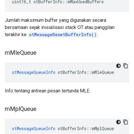
uint16_t otBufferInfo
::
mMaxUsedBuffers
Jumlah maksimum buffer yang digunakan secara
bersamaan sejak inisialisasi stack OT atau panggilan
terakhir ke
otMessageResetBufferInfo()
.
m
Mle
Queue
otMessageQueueInfo
 otBufferInfo
::
mMleQueue
Info tentang antrean pesan tertunda MLE.
m
Mpl
Queue
otMessageQueueInfo
 otBufferInfo
::
mMplQueue