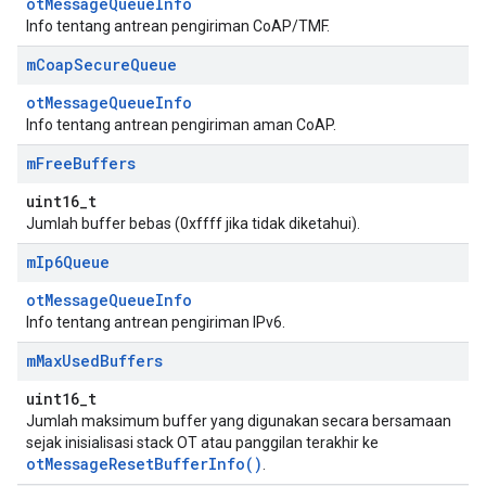
otMessageQueueInfo
Info tentang antrean pengiriman CoAP/TMF.
m
Coap
Secure
Queue
otMessageQueueInfo
Info tentang antrean pengiriman aman CoAP.
m
Free
Buffers
uint16_t
Jumlah buffer bebas (0xffff jika tidak diketahui).
m
Ip6Queue
otMessageQueueInfo
Info tentang antrean pengiriman IPv6.
m
Max
Used
Buffers
uint16_t
Jumlah maksimum buffer yang digunakan secara bersamaan
sejak inisialisasi stack OT atau panggilan terakhir ke
otMessageResetBufferInfo()
.