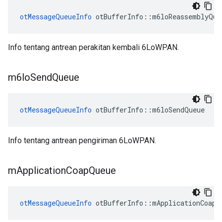
otMessageQueueInfo
 otBufferInfo
::
m6loReassemblyQue
Info tentang antrean perakitan kembali 6LoWPAN.
m6lo
Send
Queue
otMessageQueueInfo
 otBufferInfo
::
m6loSendQueue
Info tentang antrean pengiriman 6LoWPAN.
m
Application
Coap
Queue
otMessageQueueInfo
 otBufferInfo
::
mApplicationCoapQ