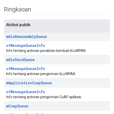
Ringkasan
Atribut publik
m6lo
Reassembly
Queue
otMessageQueueInfo
Info tentang antrean perakitan kembali 6LoWPAN.
m6lo
Send
Queue
otMessageQueueInfo
Info tentang antrean pengiriman 6LoWPAN.
m
Application
Coap
Queue
otMessageQueueInfo
Info tentang antrean pengiriman CoAP aplikasi.
m
Coap
Queue