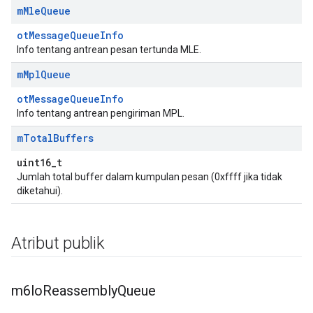
m
Mle
Queue
otMessageQueueInfo
Info tentang antrean pesan tertunda MLE.
m
Mpl
Queue
otMessageQueueInfo
Info tentang antrean pengiriman MPL.
m
Total
Buffers
uint16_t
Jumlah total buffer dalam kumpulan pesan (0xffff jika tidak
diketahui).
Atribut publik
m6lo
Reassembly
Queue