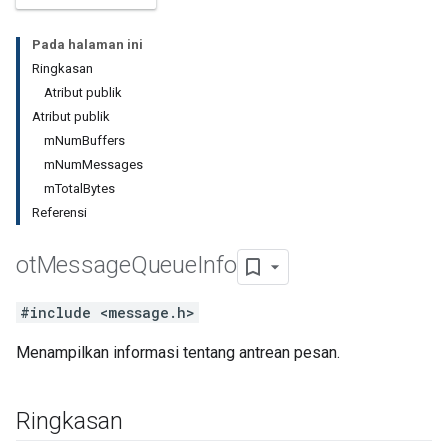
Pada halaman ini
Ringkasan
Atribut publik
Atribut publik
mNumBuffers
mNumMessages
mTotalBytes
Referensi
ot
Message
Queue
Info
#include <message.h>
Menampilkan informasi tentang antrean pesan.
Ringkasan