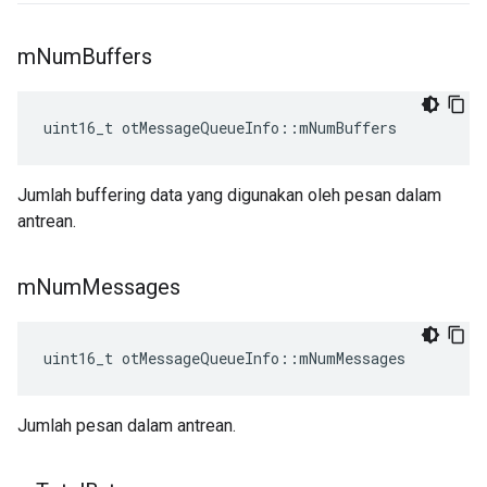
m
Num
Buffers
uint16_t otMessageQueueInfo
::
mNumBuffers
Jumlah buffering data yang digunakan oleh pesan dalam
antrean.
m
Num
Messages
uint16_t otMessageQueueInfo
::
mNumMessages
Jumlah pesan dalam antrean.