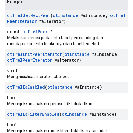
Fungsi
ot
Trel
Get
Next
Peer
(
ot
Instance
*a
Instance
,
ot
Trel
Peer
Iterator
*a
Iterator)
const
otTrelPeer
*
Melakukan iterasi pada entri tabel pembanding dan
mendapatkan entri berikutnya dari tabel tersebut.
ot
Trel
Init
Peer
Iterator
(
ot
Instance
*a
Instance
,
ot
Trel
Peer
Iterator
*a
Iterator)
void
Menginisialisasi iterator tabel peer.
ot
Trel
Is
Enabled
(
ot
Instance
*a
Instance)
bool
Menunjukkan apakah operasi TREL diaktifkan.
ot
Trel
Is
Filter
Enabled
(
ot
Instance
*a
Instance)
bool
Menunjukkan apakah mode filter diaktifkan atau tidak.