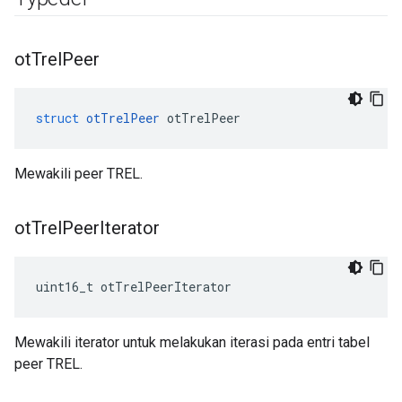
ot
Trel
Peer
struct
otTrelPeer
 otTrelPeer
Mewakili peer TREL.
ot
Trel
Peer
Iterator
uint16_t otTrelPeerIterator
Mewakili iterator untuk melakukan iterasi pada entri tabel
peer TREL.