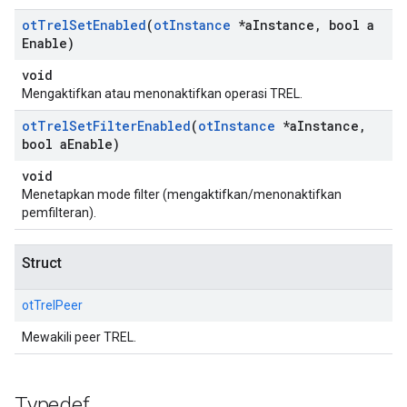
ot
Trel
Set
Enabled
(
ot
Instance
*a
Instance
,
bool a
Enable)
void
Mengaktifkan atau menonaktifkan operasi TREL.
ot
Trel
Set
Filter
Enabled
(
ot
Instance
*a
Instance
,
bool a
Enable)
void
Menetapkan mode filter (mengaktifkan/menonaktifkan
pemfilteran).
Struct
otTrelPeer
Mewakili peer TREL.
Typedef