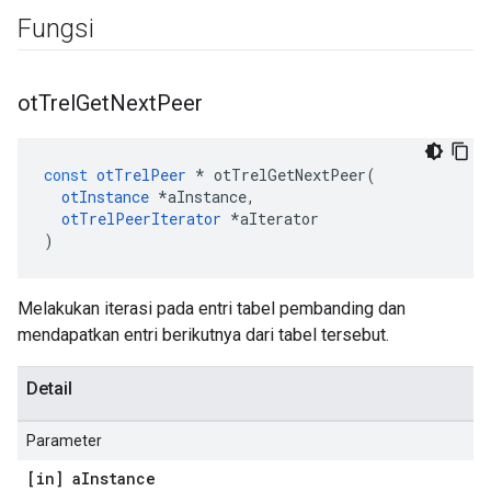
Fungsi
ot
Trel
Get
Next
Peer
const
otTrelPeer
*
 otTrelGetNextPeer
(
otInstance
*
aInstance
,
otTrelPeerIterator
*
aIterator
)
Melakukan iterasi pada entri tabel pembanding dan
mendapatkan entri berikutnya dari tabel tersebut.
Detail
Parameter
[in] a
Instance