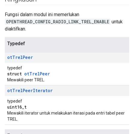
Fungsi dalam modul ini memerlukan
OPENTHREAD_CONFIG_RADIO_LINK_TREL_ENABLE
untuk
diaktifkan.
Typedef
ot
Trel
Peer
typedef
struct
otTrelPeer
Mewakili peer TREL.
ot
Trel
Peer
Iterator
typedef
uint16_t
Mewakili iterator untuk melakukan iterasi pada entri tabel peer
TREL.