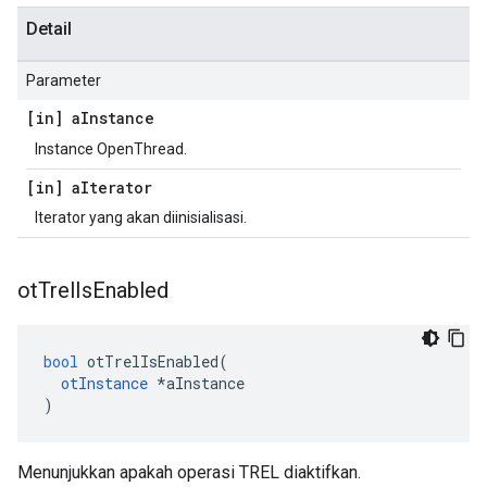
Detail
Parameter
[in] a
Instance
Instance OpenThread.
[in] a
Iterator
Iterator yang akan diinisialisasi.
ot
Trel
Is
Enabled
bool
 otTrelIsEnabled
(
otInstance
*
aInstance
)
Menunjukkan apakah operasi TREL diaktifkan.