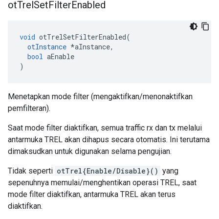
ot
Trel
Set
Filter
Enabled
void
 otTrelSetFilterEnabled
(
otInstance
*
aInstance
,
bool
 aEnable
)
Menetapkan mode filter (mengaktifkan/menonaktifkan
pemfilteran).
Saat mode filter diaktifkan, semua traffic rx dan tx melalui
antarmuka TREL akan dihapus secara otomatis. Ini terutama
dimaksudkan untuk digunakan selama pengujian.
Tidak seperti
otTrel{Enable/Disable}()
yang
sepenuhnya memulai/menghentikan operasi TREL, saat
mode filter diaktifkan, antarmuka TREL akan terus
diaktifkan.