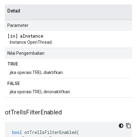
Detail
Parameter
[in] a
Instance
Instance OpenThread.
Nilai Pengembalian
TRUE
jika operasi TREL diaktifkan.
FALSE
jika operasi TREL dinonaktifkan.
ot
Trel
Is
Filter
Enabled
bool
 otTrelIsFilterEnabled
(