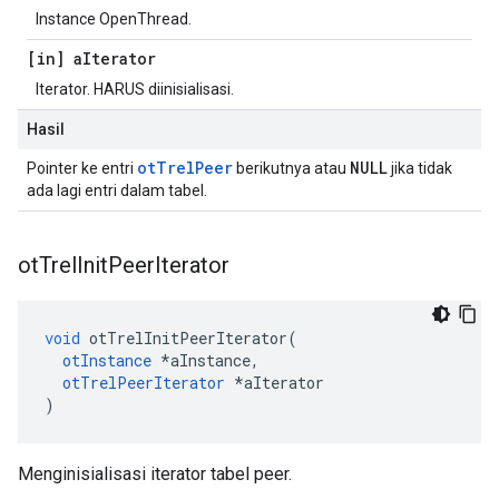
Instance OpenThread.
[in] a
Iterator
Iterator. HARUS diinisialisasi.
Hasil
otTrelPeer
NULL
Pointer ke entri
berikutnya atau
jika tidak
ada lagi entri dalam tabel.
ot
Trel
Init
Peer
Iterator
void
 otTrelInitPeerIterator
(
otInstance
*
aInstance
,
otTrelPeerIterator
*
aIterator
)
Menginisialisasi iterator tabel peer.