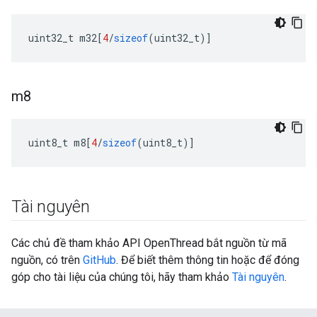
uint32_t m32
[
4
/
sizeof
(
uint32_t
)]
m8
uint8_t m8
[
4
/
sizeof
(
uint8_t
)]
Tài nguyên
Các chủ đề tham khảo API OpenThread bắt nguồn từ mã
nguồn, có trên
GitHub
. Để biết thêm thông tin hoặc để đóng
góp cho tài liệu của chúng tôi, hãy tham khảo
Tài nguyên
.