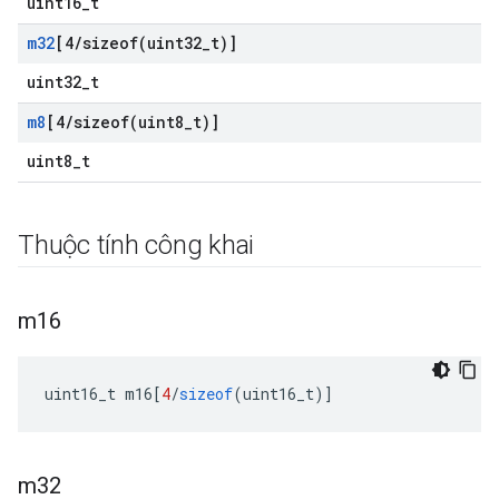
uint16_t
m32
[4
/
sizeof(
uint32
_
t)]
uint32_t
m8
[4
/
sizeof(
uint8
_
t)]
uint8_t
Thuộc tính công khai
m16
uint16_t m16
[
4
/
sizeof
(
uint16_t
)]
m32