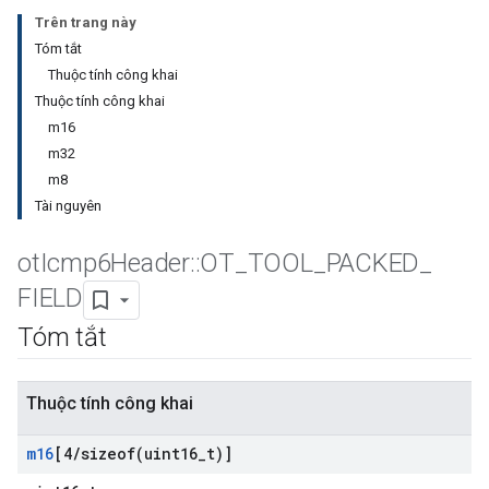
Trên trang này
Tóm tắt
Thuộc tính công khai
Thuộc tính công khai
m16
m32
m8
Tài nguyên
ot
Icmp6Header
::
OT
_
TOOL
_
PACKED
_
FIELD
Tóm tắt
Thuộc tính công khai
m16
[4
/
sizeof(
uint16
_
t)]