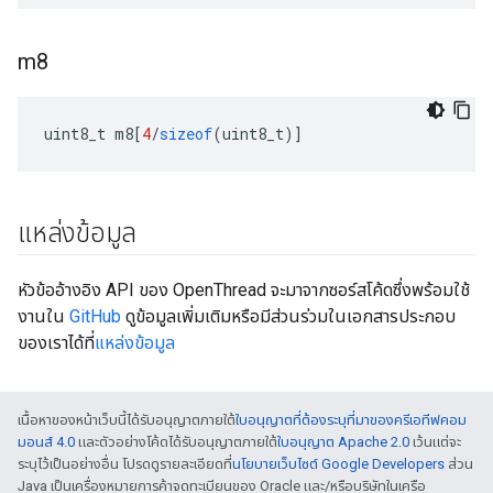
m8
uint8_t m8
[
4
/
sizeof
(
uint8_t
)]
แหล่งข้อมูล
หัวข้ออ้างอิง API ของ OpenThread จะมาจากซอร์สโค้ดซึ่งพร้อมใช้
งานใน
GitHub
ดูข้อมูลเพิ่มเติมหรือมีส่วนร่วมในเอกสารประกอบ
ของเราได้ที่
แหล่งข้อมูล
เนื้อหาของหน้าเว็บนี้ได้รับอนุญาตภายใต้
ใบอนุญาตที่ต้องระบุที่มาของครีเอทีฟคอม
มอนส์ 4.0
และตัวอย่างโค้ดได้รับอนุญาตภายใต้
ใบอนุญาต Apache 2.0
เว้นแต่จะ
ระบุไว้เป็นอย่างอื่น โปรดดูรายละเอียดที่
นโยบายเว็บไซต์ Google Developers
ส่วน
Java เป็นเครื่องหมายการค้าจดทะเบียนของ Oracle และ/หรือบริษัทในเครือ