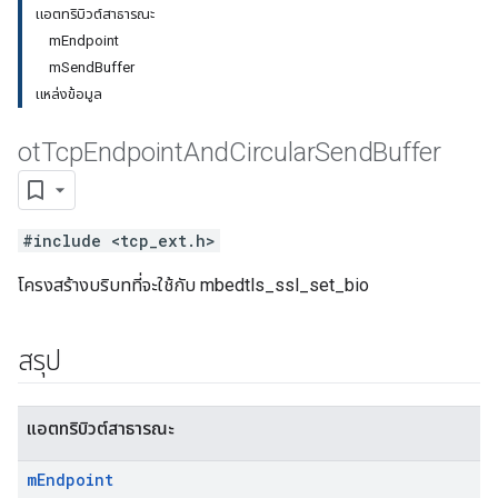
แอตทริบิวต์สาธารณะ
mEndpoint
mSendBuffer
แหล่งข้อมูล
ot
Tcp
Endpoint
And
Circular
Send
Buffer
#include <tcp_ext.h>
โครงสร้างบริบทที่จะใช้กับ mbedtls_ssl_set_bio
สรุป
แอตทริบิวต์สาธารณะ
m
Endpoint