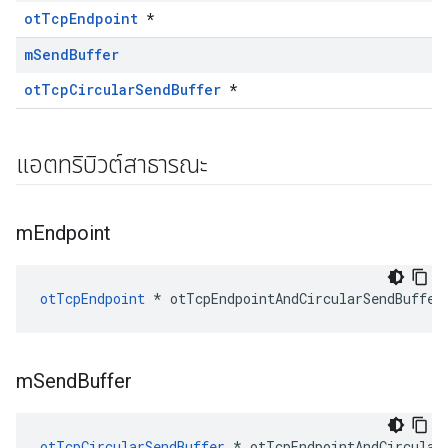
otTcpEndpoint
*
m
Send
Buffer
otTcpCircularSendBuffer
*
แอตทริบิวต์สาธารณะ
m
Endpoint
otTcpEndpoint
*
 otTcpEndpointAndCircularSendBuffer
m
Send
Buffer
otTcpCircularSendBuffer
*
 otTcpEndpointAndCircular