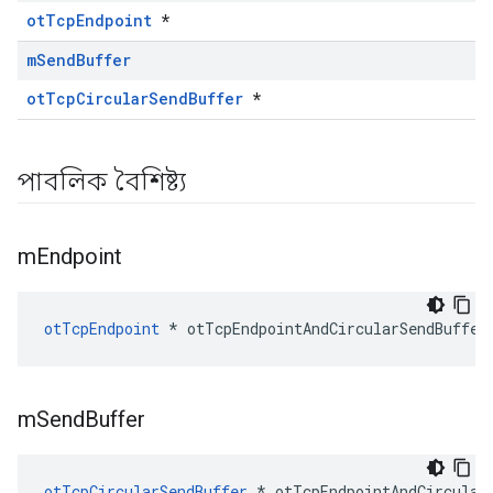
otTcpEndpoint
*
m
Send
Buffer
otTcpCircularSendBuffer
*
পাবলিক বৈশিষ্ট্য
m
Endpoint
otTcpEndpoint
*
 otTcpEndpointAndCircularSendBuffer
m
Send
Buffer
otTcpCircularSendBuffer
*
 otTcpEndpointAndCircular