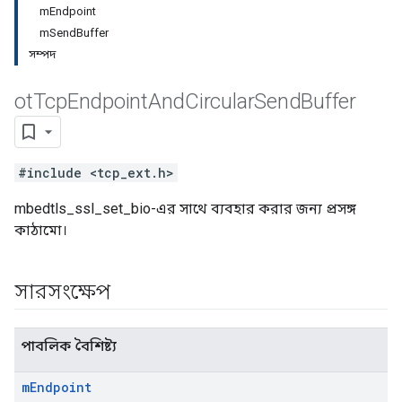
mEndpoint
mSendBuffer
সম্পদ
ot
Tcp
Endpoint
And
Circular
Send
Buffer
#include <tcp_ext.h>
mbedtls_ssl_set_bio-এর সাথে ব্যবহার করার জন্য প্রসঙ্গ
কাঠামো।
সারসংক্ষেপ
পাবলিক বৈশিষ্ট্য
m
Endpoint