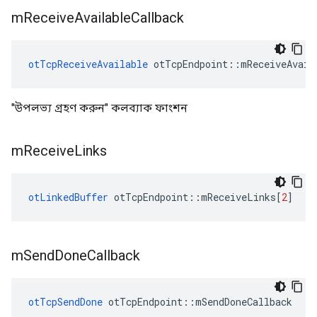
m
Receive
Available
Callback
otTcpReceiveAvailable
 otTcpEndpoint
::
mReceiveAvail
"উপলভ্য গ্রহণ করুন" কলব্যাক ফাংশন
m
Receive
Links
otLinkedBuffer
 otTcpEndpoint
::
mReceiveLinks
[
2
]
m
Send
Done
Callback
otTcpSendDone
 otTcpEndpoint
::
mSendDoneCallback