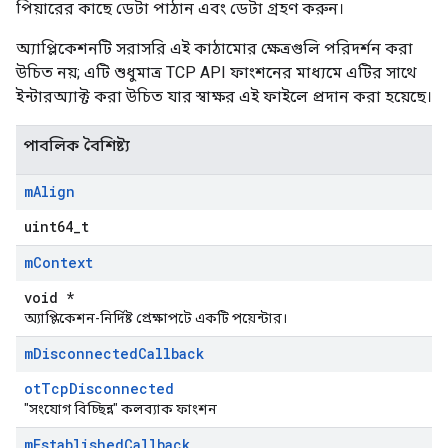
পিয়ারের কাছে ডেটা পাঠান এবং ডেটা গ্রহণ করুন।
অ্যাপ্লিকেশনটি সরাসরি এই কাঠামোর ক্ষেত্রগুলি পরিদর্শন করা
উচিত নয়; এটি শুধুমাত্র TCP API ফাংশনের মাধ্যমে এটির সাথে
ইন্টারঅ্যাক্ট করা উচিত যার স্বাক্ষর এই ফাইলে প্রদান করা হয়েছে।
পাবলিক বৈশিষ্ট্য
m
Align
uint64_t
m
Context
void *
অ্যাপ্লিকেশন-নির্দিষ্ট প্রেক্ষাপটে একটি পয়েন্টার।
m
Disconnected
Callback
otTcpDisconnected
"সংযোগ বিচ্ছিন্ন" কলব্যাক ফাংশন
m
Established
Callback