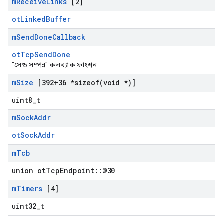
m
Receive
Links
[2]
otLinkedBuffer
m
Send
Done
Callback
otTcpSendDone
"সেন্ড সম্পন্ন" কলব্যাক ফাংশন
m
Size
[392+36 *
sizeof(
void *)]
uint8_t
m
Sock
Addr
otSockAddr
m
Tcb
union otTcpEndpoint::@30
m
Timers
[4]
uint32_t