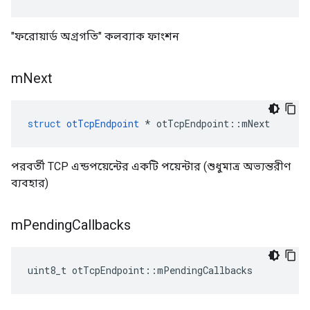
"ফরোয়ার্ড অগ্রগতি" কলব্যাক ফাংশন
m
Next
struct
otTcpEndpoint
*
 otTcpEndpoint
::
mNext
পরবর্তী TCP এন্ডপয়েন্টের একটি পয়েন্টার (শুধুমাত্র অভ্যন্তরীণ
ব্যবহার)
m
Pending
Callbacks
uint8_t otTcpEndpoint
::
mPendingCallbacks