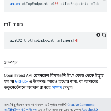
union
 otTcpEndpoint
::@
30
 otTcpEndpoint
::
mTcb
m
Timers
uint32_t otTcpEndpoint
::
mTimers
[
4
]
সম্পদ
OpenThread API রেফারেন্স বিষয়গুলি উৎস কোড থেকে উদ্ভূত
হয়, যা
GitHub-
এ উপলব্ধ। আরও তথ্যের জন্য, বা আমাদের
ডকুমেন্টেশনে অবদান রাখতে,
সম্পদ
দেখুন।
অন্য কিছু উল্লেখ করা না থাকলে, এই পৃষ্ঠার কন্টেন্ট
Creative Commons
অ্যাট্রিবিউশন 4.0 লাইসেন্স
-এর অধীনে এবং কোডের স্যাম্পেল
Apache 2.0