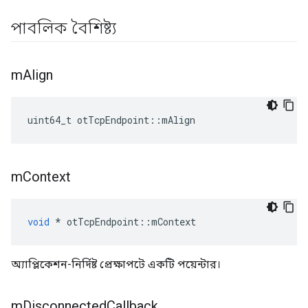
পাবলিক বৈশিষ্ট্য
m
Align
uint64_t otTcpEndpoint
::
mAlign
m
Context
void
*
 otTcpEndpoint
::
mContext
অ্যাপ্লিকেশন-নির্দিষ্ট প্রেক্ষাপটে একটি পয়েন্টার।
m
Disconnected
Callback