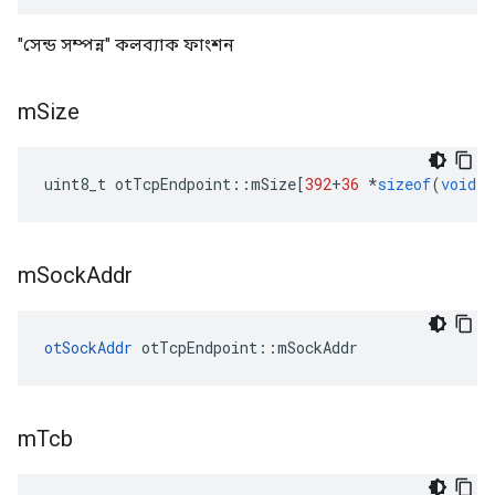
"সেন্ড সম্পন্ন" কলব্যাক ফাংশন
m
Size
uint8_t otTcpEndpoint
::
mSize
[
392
+
36
*
sizeof
(
void
*
m
Sock
Addr
otSockAddr
 otTcpEndpoint
::
mSockAddr
m
Tcb