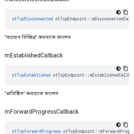
otTcpDisconnected
 otTcpEndpoint
::
mDisconnectedCall
"সংযোগ বিচ্ছিন্ন" কলব্যাক ফাংশন
m
Established
Callback
otTcpEstablished
 otTcpEndpoint
::
mEstablishedCallba
"প্রতিষ্ঠিত" কলব্যাক ফাংশন
m
Forward
Progress
Callback
otTcpForwardProgress
 otTcpEndpoint
::
mForwardProgre