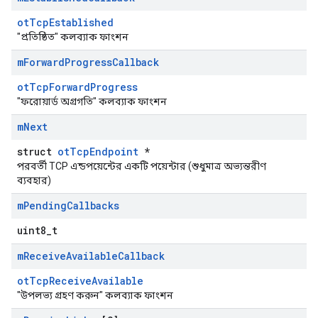
otTcpEstablished
"প্রতিষ্ঠিত" কলব্যাক ফাংশন
m
Forward
Progress
Callback
otTcpForwardProgress
"ফরোয়ার্ড অগ্রগতি" কলব্যাক ফাংশন
m
Next
struct
otTcpEndpoint
*
পরবর্তী TCP এন্ডপয়েন্টের একটি পয়েন্টার (শুধুমাত্র অভ্যন্তরীণ
ব্যবহার)
m
Pending
Callbacks
uint8_t
m
Receive
Available
Callback
otTcpReceiveAvailable
"উপলভ্য গ্রহণ করুন" কলব্যাক ফাংশন