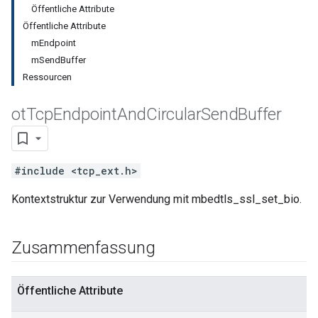
Öffentliche Attribute
Öffentliche Attribute
mEndpoint
mSendBuffer
Ressourcen
ot
Tcp
Endpoint
And
Circular
Send
Buffer
#include <tcp_ext.h>
Kontextstruktur zur Verwendung mit mbedtls_ssl_set_bio.
Zusammenfassung
Öffentliche Attribute