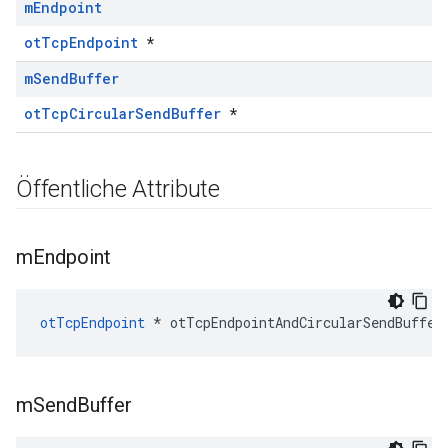
m
Endpoint
otTcpEndpoint
*
m
Send
Buffer
otTcpCircularSendBuffer
*
Öffentliche Attribute
m
Endpoint
otTcpEndpoint
*
 otTcpEndpointAndCircularSendBuffer
m
Send
Buffer