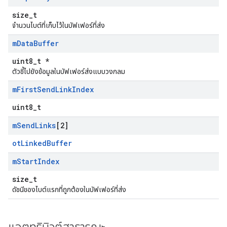
size_t
จำนวนไบต์ที่เก็บไว้ในบัฟเฟอร์ที่ส่ง
m
Data
Buffer
uint8_t *
ตัวชี้ไปยังข้อมูลในบัฟเฟอร์ส่งแบบวงกลม
m
First
Send
Link
Index
uint8_t
m
Send
Links
[2]
otLinkedBuffer
m
Start
Index
size_t
ดัชนีของไบต์แรกที่ถูกต้องในบัฟเฟอร์ที่ส่ง