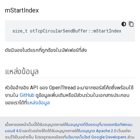
m
Start
Index
size_t otTcpCircularSendBuffer
::
mStartIndex
ดัชนีของไบต์แรกที่ถูกต้องในบัฟเฟอร์ที่ส่ง
แหล่งข้อมูล
หัวข้ออ้างอิง API ของ OpenThread จะมาจากซอร์สโค้ดซึ่งพร้อมใช้
งานใน
GitHub
ดูข้อมูลเพิ่มเติมหรือมีส่วนร่วมในเอกสารประกอบ
ของเราได้ที่
แหล่งข้อมูล
เนื้อหาของหน้าเว็บนี้ได้รับอนุญาตภายใต้
ใบอนุญาตที่ต้องระบุที่มาของครีเอทีฟคอม
มอนส์ 4.0
และตัวอย่างโค้ดได้รับอนุญาตภายใต้
ใบอนุญาต Apache 2.0
เว้นแต่จะ
ระบุไว้เป็นอย่างอื่น โปรดดูรายละเอียดที่
นโยบายเว็บไซต์ Google Developers
ส่วน