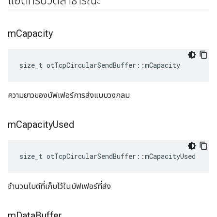
แอตทริบิวต์สาธารณะ
m
Capacity
size_t otTcpCircularSendBuffer
::
mCapacity
ความยาวของบัฟเฟอร์การส่งแบบวงกลม
m
Capacity
Used
size_t otTcpCircularSendBuffer
::
mCapacityUsed
จำนวนไบต์ที่เก็บไว้ในบัฟเฟอร์ที่ส่ง
m
Data
Buffer