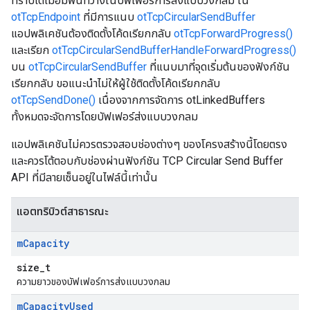
ทราบได้เมื่อมีพื้นที่ว่างในบัฟเฟอร์การส่งแบบวงกลม ใน
otTcpEndpoint
ที่มีการแนบ
otTcpCircularSendBuffer
แอปพลิเคชันต้องติดตั้งโค้ดเรียกกลับ
otTcpForwardProgress()
และเรียก
otTcpCircularSendBufferHandleForwardProgress()
บน
otTcpCircularSendBuffer
ที่แนบมาที่จุดเริ่มต้นของฟังก์ชัน
เรียกกลับ ขอแนะนำไม่ให้ผู้ใช้ติดตั้งโค้ดเรียกกลับ
otTcpSendDone()
เนื่องจากการจัดการ otLinkedBuffers
ทั้งหมดจะจัดการโดยบัฟเฟอร์ส่งแบบวงกลม
แอปพลิเคชันไม่ควรตรวจสอบช่องต่างๆ ของโครงสร้างนี้โดยตรง
และควรโต้ตอบกับช่องผ่านฟังก์ชัน TCP Circular Send Buffer
API ที่มีลายเซ็นอยู่ในไฟล์นี้เท่านั้น
แอตทริบิวต์สาธารณะ
m
Capacity
size_t
ความยาวของบัฟเฟอร์การส่งแบบวงกลม
m
Capacity
Used