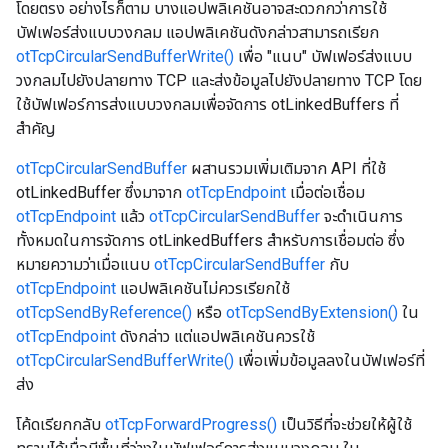
โดยตรง อย่างไรก็ตาม บางแอปพลิเคชันอาจสะดวกกว่าการใช้
บัฟเฟอร์ส่งแบบวงกลม แอปพลิเคชันดังกล่าวสามารถเรียก
otTcpCircularSendBufferWrite()
เพื่อ "แนบ" บัฟเฟอร์ส่งแบบ
วงกลมไปยังปลายทาง TCP และส่งข้อมูลไปยังปลายทาง TCP โดย
ใช้บัฟเฟอร์การส่งแบบวงกลมเพื่อจัดการ otLinkedBuffers ที่
สำคัญ
otTcpCircularSendBuffer
ผสานรวมเพิ่มเติมจาก API ที่ใช้
otLinkedBuffer ซึ่งมาจาก
otTcpEndpoint
เมื่อต่อเชื่อม
otTcpEndpoint
แล้ว
otTcpCircularSendBuffer
จะดําเนินการ
ทั้งหมดในการจัดการ otLinkedBuffers สําหรับการเชื่อมต่อ ซึ่ง
หมายความว่าเมื่อแนบ
otTcpCircularSendBuffer
กับ
otTcpEndpoint
แอปพลิเคชันไม่ควรเรียกใช้
otTcpSendByReference()
หรือ
otTcpSendByExtension()
ใน
otTcpEndpoint
ดังกล่าว แต่แอปพลิเคชันควรใช้
otTcpCircularSendBufferWrite()
เพื่อเพิ่มข้อมูลลงในบัฟเฟอร์ที่
ส่ง
โค้ดเรียกกลับ
otTcpForwardProgress()
เป็นวิธีที่จะช่วยให้ผู้ใช้