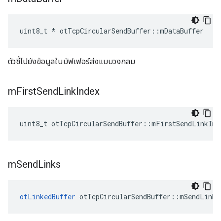
uint8_t 
*
 otTcpCircularSendBuffer
::
mDataBuffer
ตัวชี้ไปยังข้อมูลในบัฟเฟอร์ส่งแบบวงกลม
m
First
Send
Link
Index
uint8_t otTcpCircularSendBuffer
::
mFirstSendLinkInd
m
Send
Links
otLinkedBuffer
 otTcpCircularSendBuffer
::
mSendLinks