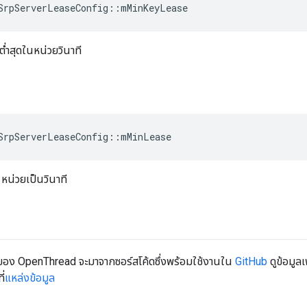
SrpServerLeaseConfig
::
mMinKeyLease
่ำสุดในหน่วยวินาที
SrpServerLeaseConfig
::
mMinLease
 หน่วยเป็นวินาที
I ของ OpenThread จะมาจากซอร์สโค้ดซึ่งพร้อมใช้งานใน
GitHub
ดูข้อมูล
ี่
แหล่งข้อมูล