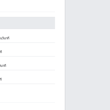
นวินาที
ที
ินาที
ที