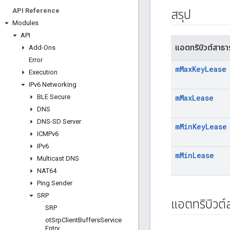
API Reference
สรุป
Modules
API
แอตทริบิวต์สาธ
Add-Ons
Error
m
Max
Key
Lease
Execution
IPv6 Networking
BLE Secure
m
Max
Lease
DNS
DNS-SD Server
m
Min
Key
Lease
ICMPv6
IPv6
m
Min
Lease
Multicast DNS
NAT64
Ping Sender
SRP
แอตทริบิวต
SRP
ot
Srp
Client
Buffers
Service
Entry