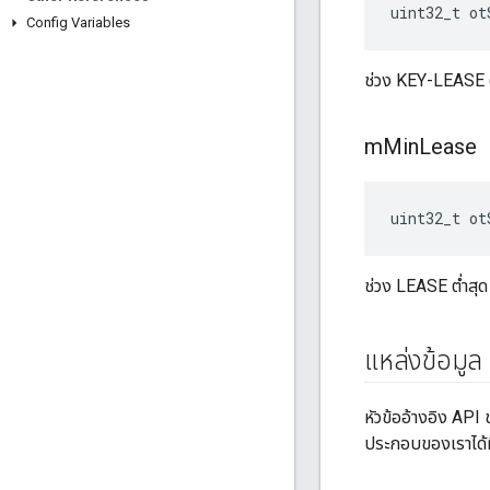
uint32_t ot
Config Variables
ช่วง KEY-LEASE ต
m
Min
Lease
uint32_t ot
ช่วง LEASE ต่ำสุด
แหล่งข้อมูล
หัวข้ออ้างอิง AP
ประกอบของเราได้ท