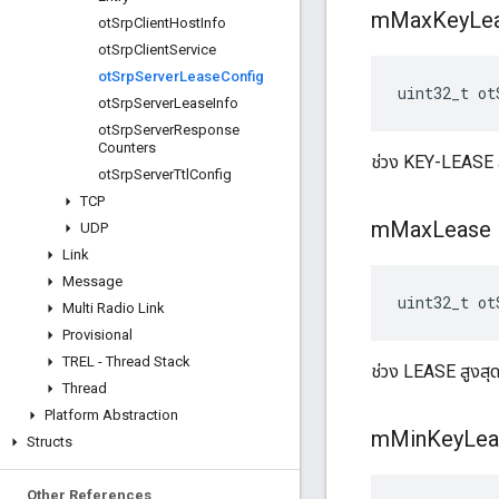
m
Max
Key
Le
ot
Srp
Client
Host
Info
ot
Srp
Client
Service
ot
Srp
Server
Lease
Config
uint32_t ot
ot
Srp
Server
Lease
Info
ot
Srp
Server
Response
Counters
ช่วง KEY-LEASE สู
ot
Srp
Server
Ttl
Config
TCP
m
Max
Lease
UDP
Link
Message
uint32_t ot
Multi Radio Link
Provisional
TREL - Thread Stack
ช่วง LEASE สูงสุด
Thread
Platform Abstraction
m
Min
Key
Lea
Structs
Other References