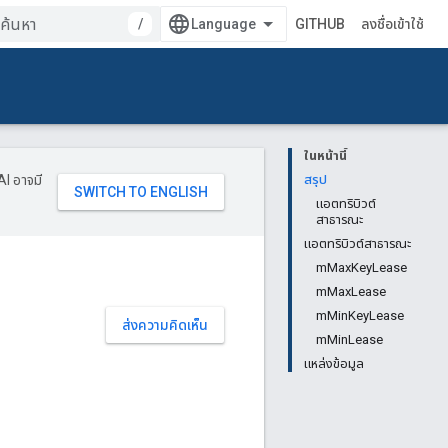
/
GITHUB
ลงชื่อเข้าใช้
ในหน้านี้
AI อาจมี
สรุป
แอตทริบิวต์
สาธารณะ
แอตทริบิวต์สาธารณะ
mMaxKeyLease
mMaxLease
mMinKeyLease
ส่งความคิดเห็น
mMinLease
แหล่งข้อมูล