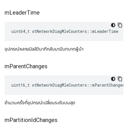
m
Leader
Time
uint64_t otNetworkDiagMleCounters
::
mLeaderTime
อุปกรณ์หลายมิลลิวินาทีกลับมามีบทบาทผู้นำ
m
Parent
Changes
uint16_t otNetworkDiagMleCounters
::
mParentChanges
จำนวนครั้งที่อุปกรณ์เปลี่ยนระดับบนสุด
m
Partition
Id
Changes