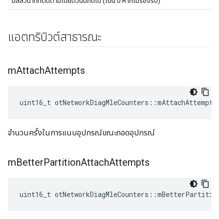
มิลลิวินาทีที่ติดตามโดยตัวนับถัดไป (เป็น 0 หากไม่รองรับ)
แอตทริบิวต์สาธารณะ
m
Attach
Attempts
uint16_t otNetworkDiagMleCounters
::
mAttachAttempts
จำนวนครั้งในการแนบอุปกรณ์ขณะถอดอุปกรณ์
m
Better
Partition
Attach
Attempts
uint16_t otNetworkDiagMleCounters
::
mBetterPartitio