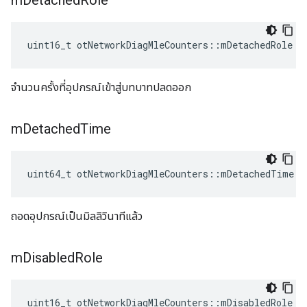
m
Detached
Role
uint16_t otNetworkDiagMleCounters
::
mDetachedRole
จำนวนครั้งที่อุปกรณ์เข้าสู่บทบาทปลดออก
m
Detached
Time
uint64_t otNetworkDiagMleCounters
::
mDetachedTime
ถอดอุปกรณ์เป็นมิลลิวินาทีแล้ว
m
Disabled
Role
uint16_t otNetworkDiagMleCounters
::
mDisabledRole