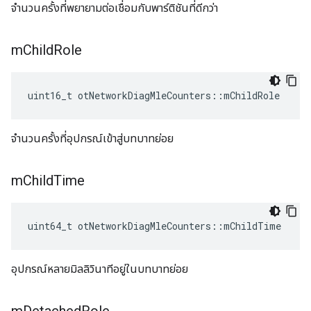
จำนวนครั้งที่พยายามต่อเชื่อมกับพาร์ติชันที่ดีกว่า
m
Child
Role
uint16_t otNetworkDiagMleCounters
::
mChildRole
จำนวนครั้งที่อุปกรณ์เข้าสู่บทบาทย่อย
m
Child
Time
uint64_t otNetworkDiagMleCounters
::
mChildTime
อุปกรณ์หลายมิลลิวินาทีอยู่ในบทบาทย่อย