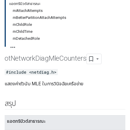
แอตทริบิวต์สาธารณะ
mAttachAttempts
mBetterPartitionAttachAttempts
mChildRole
mChildTime
mDetachedRole
ot
Network
Diag
Mle
Counters
#include <netdiag.h>
แสดงค่าตัวนับ MLE ในการวินิจฉัยเครือข่าย
สรุป
แอตทริบิวต์สาธารณะ