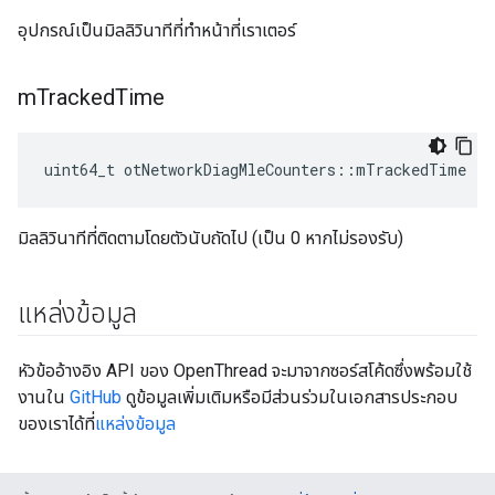
อุปกรณ์เป็นมิลลิวินาทีที่ทำหน้าที่เราเตอร์
m
Tracked
Time
uint64_t otNetworkDiagMleCounters
::
mTrackedTime
มิลลิวินาทีที่ติดตามโดยตัวนับถัดไป (เป็น 0 หากไม่รองรับ)
แหล่งข้อมูล
หัวข้ออ้างอิง API ของ OpenThread จะมาจากซอร์สโค้ดซึ่งพร้อมใช้
งานใน
GitHub
ดูข้อมูลเพิ่มเติมหรือมีส่วนร่วมในเอกสารประกอบ
ของเราได้ที่
แหล่งข้อมูล