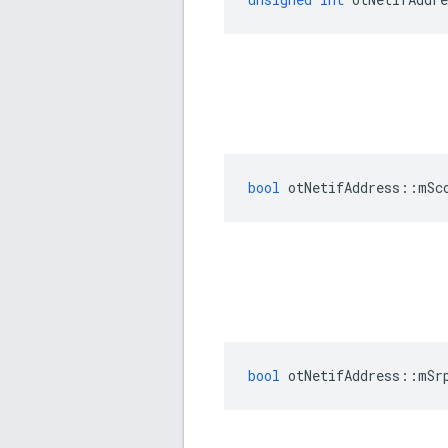
bool
 otNetifAddress
::
mSc
bool
 otNetifAddress
::
mSr