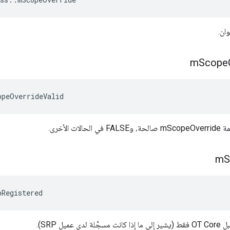
m
Scope
opeOverrideValid
m
S
pRegistered
عميل SRP).