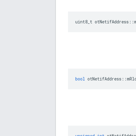
uint8_t otNetifAddress
::
bool
 otNetifAddress
::
mRl
unsigned
int
 otNetifAddre