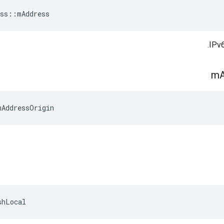
ss
::
mAddress
m
mAddressOrigin
shLocal