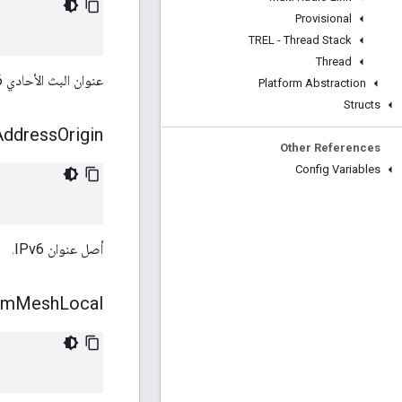
Provisional
TREL - Thread Stack
Thread
عنوان البث الأحادي IPv6.
Platform Abstraction
Structs
Address
Origin
Other References
Config Variables
أصل عنوان IPv6.
m
Mesh
Local