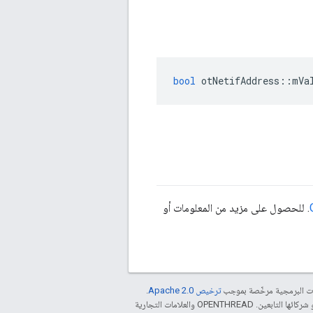
bool
 otNetifAddress
::
mVa
. للحصول على مزيد من المعلومات أو
مات البرمجية مرخّصة بموجب
ترخيص Apache 2.0‏
.
. إنّ Java هي علامة تجارية مسجَّلة لشركة Oracle و/أو شركائها التابعين. ‫OPENTHREAD والعلامات التجارية