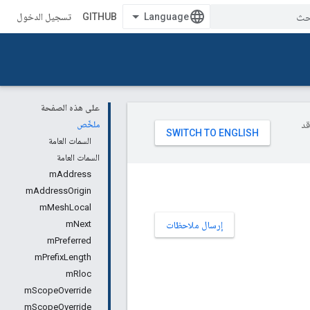
GITHUB
تسجيل الدخول
على هذه الصفحة
وقد
ملخّص
السمات العامة
السمات العامة
mAddress
mAddressOrigin
mMeshLocal
mNext
إرسال ملاحظات
mPreferred
mPrefixLength
mRloc
mScopeOverride
mScopeOverride