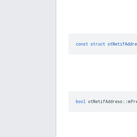
const
struct
otNetifAddre
bool
 otNetifAddress
::
mPr