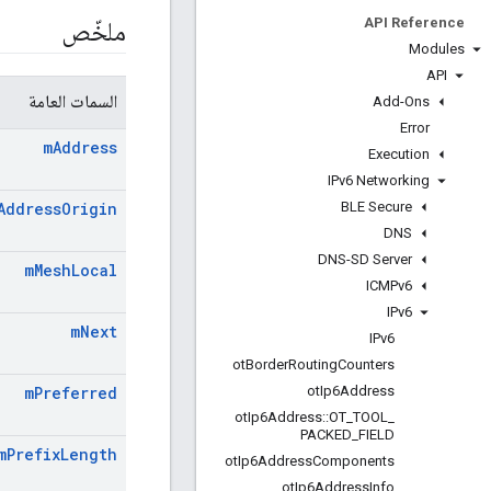
API Reference
ملخّص
Modules
API
السمات العامة
Add-Ons
Error
m
Address
Execution
IPv6 Networking
BLE Secure
Address
Origin
DNS
DNS-SD Server
m
Mesh
Local
ICMPv6
IPv6
m
Next
IPv6
ot
Border
Routing
Counters
ot
Ip6Address
m
Preferred
ot
Ip6Address
::
OT
_
TOOL
_
PACKED
_
FIELD
m
Prefix
Length
ot
Ip6Address
Components
ot
Ip6Address
Info