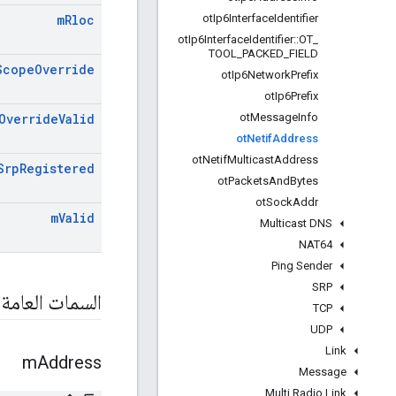
ot
Ip6Interface
Identifier
m
Rloc
ot
Ip6Interface
Identifier
::
OT
_
TOOL
_
PACKED
_
FIELD
Scope
Override
ot
Ip6Network
Prefix
ot
Ip6Prefix
ot
Message
Info
Override
Valid
ot
Netif
Address
ot
Netif
Multicast
Address
Srp
Registered
ot
Packets
And
Bytes
ot
Sock
Addr
m
Valid
Multicast DNS
NAT64
Ping Sender
SRP
السمات العامة
TCP
UDP
Link
m
Address
Message
Multi Radio Link