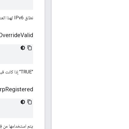
نطاق IPv6 لهذا العنوان.
Override
Valid
"TRUE" إذا كانت قيمة mScopeOverride صالحة، وFALSE في الحالات الأخرى.
rp
Registered
يتم استخدامها من قِبل OT Core فقط (يشير إلى ما إذا كانت مسجَّلة لدى 