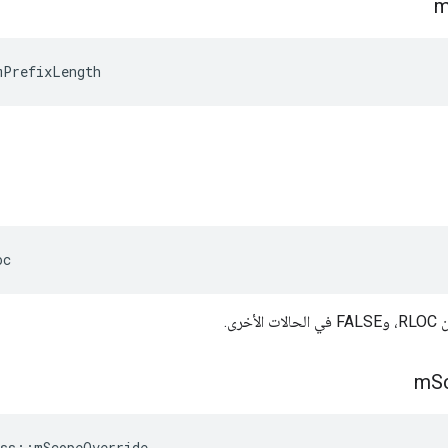
mPrefixLength
oc
m
S
ss
::
mScopeOverride