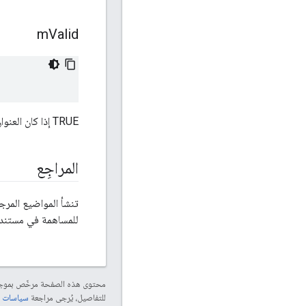
m
Valid
TRUE إذا كان العنوان صالحًا وFALSE في الحالات الأخرى.
المراجِع
تنشأ المواضيع المرجعية لواجهة برم
للمساهمة في مستندات
محتوى هذه الصفحة مرخّص بمو
للتفاصيل، يُرجى مراجعة
سياسات موقع le Developers