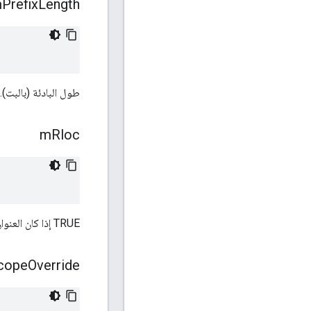
m
Prefix
Length
طول البادئة (بالبت).
m
Rloc
TRUE إذا كان العنوان RLOC، وFALSE في الحالات الأخرى.
cope
Override