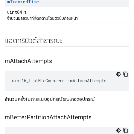
m
Tracked
Time
uint64_t
จำนวนมิลลิวินาทีที่ติดตามโดยตัวนับก่อนหน้า
แอตทริบิวต์สาธารณะ
m
Attach
Attempts
uint16_t otMleCounters
::
mAttachAttempts
จำนวนครั้งในการแนบอุปกรณ์ขณะถอดอุปกรณ์
m
Better
Partition
Attach
Attempts