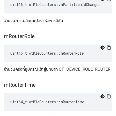
uint16_t otMleCounters
::
mPartitionIdChanges
จำนวนการเปลี่ยนแปลงรหัสพาร์ติชัน
m
Router
Role
uint16_t otMleCounters
::
mRouterRole
จำนวนครั้งที่อุปกรณ์เข้าสู่บทบาท OT_DEVICE_ROLE_ROUTER
m
Router
Time
uint64_t otMleCounters
::
mRouterTime