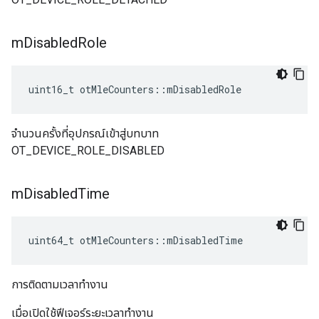
m
Disabled
Role
uint16_t otMleCounters
::
mDisabledRole
จำนวนครั้งที่อุปกรณ์เข้าสู่บทบาท
OT_DEVICE_ROLE_DISABLED
m
Disabled
Time
uint64_t otMleCounters
::
mDisabledTime
การติดตามเวลาทำงาน
เมื่อเปิดใช้ฟีเจอร์ระยะเวลาทำงาน