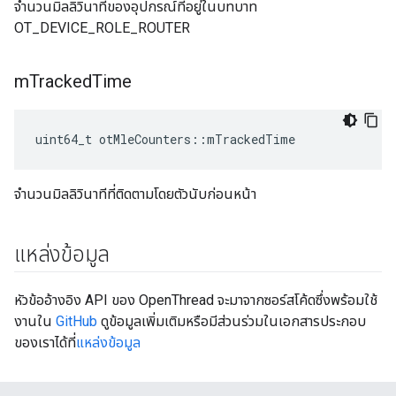
จำนวนมิลลิวินาทีของอุปกรณ์ที่อยู่ในบทบาท
OT_DEVICE_ROLE_ROUTER
m
Tracked
Time
uint64_t otMleCounters
::
mTrackedTime
จำนวนมิลลิวินาทีที่ติดตามโดยตัวนับก่อนหน้า
แหล่งข้อมูล
หัวข้ออ้างอิง API ของ OpenThread จะมาจากซอร์สโค้ดซึ่งพร้อมใช้
งานใน
GitHub
ดูข้อมูลเพิ่มเติมหรือมีส่วนร่วมในเอกสารประกอบ
ของเราได้ที่
แหล่งข้อมูล