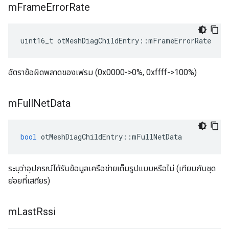
m
Frame
Error
Rate
uint16_t otMeshDiagChildEntry
::
mFrameErrorRate
อัตราข้อผิดพลาดของเฟรม (0x0000->0%, 0xffff->100%)
m
Full
Net
Data
bool
 otMeshDiagChildEntry
::
mFullNetData
ระบุว่าอุปกรณ์ได้รับข้อมูลเครือข่ายเต็มรูปแบบหรือไม่ (เทียบกับชุด
ย่อยที่เสถียร)
m
Last
Rssi