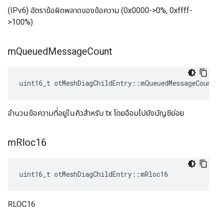
(IPv6) อัตราข้อผิดพลาดของข้อความ (0x0000->0%, 0xffff-
>100%)
m
Queued
Message
Count
uint16_t otMeshDiagChildEntry
::
mQueuedMessageCount
จำนวนข้อความที่อยู่ในคิวสำหรับ tx โดยอ้อมไปยังบัญชีย่อย
m
Rloc16
uint16_t otMeshDiagChildEntry
::
mRloc16
RLOC16