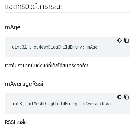
แอตทริบิวต์สาธารณะ
m
Age
uint32_t otMeshDiagChildEntry
::
mAge
เวลาไม่กี่วินาทีนับตั้งแต่ที่เด็กได้ยินครั้งสุดท้าย
m
Average
Rssi
int8_t otMeshDiagChildEntry
::
mAverageRssi
RSSI เฉลี่ย