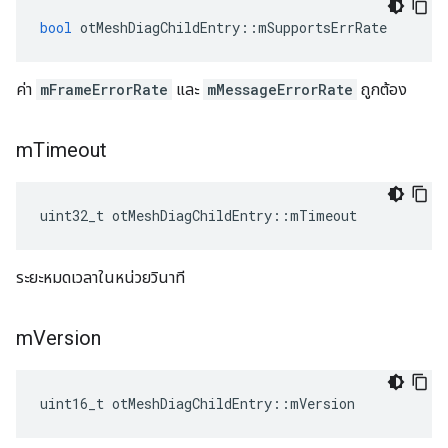
bool
 otMeshDiagChildEntry
::
mSupportsErrRate
ค่า
mFrameErrorRate
และ
mMessageErrorRate
ถูกต้อง
m
Timeout
uint32_t otMeshDiagChildEntry
::
mTimeout
ระยะหมดเวลาในหน่วยวินาที
m
Version
uint16_t otMeshDiagChildEntry
::
mVersion