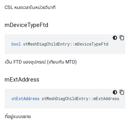
CSL หมดเวลาในหน่วยวินาที
m
Device
Type
Ftd
bool
 otMeshDiagChildEntry
::
mDeviceTypeFtd
เป็น FTD ของอุปกรณ์ (เทียบกับ MTD)
m
Ext
Address
otExtAddress
 otMeshDiagChildEntry
::
mExtAddress
ที่อยู่แบบขยาย