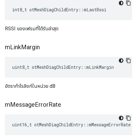
int8_t otMeshDiagChildEntry
::
mLastRssi
RSSI ของเฟรมที่ได้รับล่าสุด
m
Link
Margin
uint8_t otMeshDiagChildEntry
::
mLinkMargin
อัตรากำไรลิงก์ในหน่วย dB
m
Message
Error
Rate
uint16_t otMeshDiagChildEntry
::
mMessageErrorRate