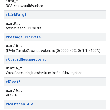
int8_t
RSSI ของเฟรมที่ได้รับล่าสุด
m
Link
Margin
uint8_t
อัตรากำไรลิงก์ในหน่วย dB
m
Message
Error
Rate
uint16_t
(IPv6) อัตราข้อผิดพลาดของข้อความ (0x0000->0%, 0xffff->100%)
m
Queued
Message
Count
uint16_t
จำนวนข้อความที่อยู่ในคิวสำหรับ tx โดยอ้อมไปยังบัญชีย่อย
m
Rloc16
uint16_t
RLOC16
m
Rx
On
When
Idle