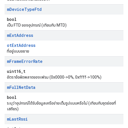
m
Device
Type
Ftd
bool
เป็น FTD ของอุปกรณ์ (เทียบกับ MTD)
m
Ext
Address
otExtAddress
ที่อยู่แบบขยาย
m
Frame
Error
Rate
uint16_t
อัตราข้อผิดพลาดของเฟรม (0x0000->0%, 0xffff->100%)
m
Full
Net
Data
bool
ระบุว่าอุปกรณ์ได้รับข้อมูลเครือข่ายเต็มรูปแบบหรือไม่ (เทียบกับชุดย่อยที่
เสถียร)
m
Last
Rssi