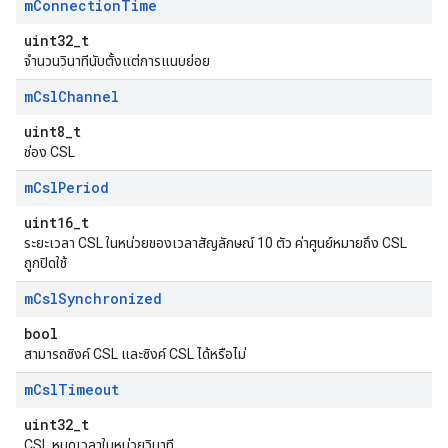
m
Connection
Time
uint32_t
จำนวนวินาทีนับตั้งแต่การแนบย่อย
m
Csl
Channel
uint8_t
ช่อง CSL
m
Csl
Period
uint16_t
ระยะเวลา CSL ในหน่วยของเวลาสัญลักษณ์ 10 ตัว ค่าศูนย์หมายถึง CSL
ถูกปิดใช้
m
Csl
Synchronized
bool
สามารถซิงค์ CSL และซิงค์ CSL ได้หรือไม่
m
Csl
Timeout
uint32_t
CSL หมดเวลาในหน่วยวินาที