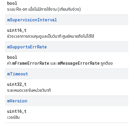
bool
ระบบ Rx-on เมื่อไม่มีการใช้งาน (เทียบกับง่วง)
m
Supervision
Interval
uint16_t
ช่วงเวลาการควบคุมดูแลเป็นวินาที ศูนย์หมายถึงไม่ได้ใช้
m
Supports
Err
Rate
bool
mFrameErrorRate
mMessageErrorRate
ค่า
และ
ถูกต้อง
m
Timeout
uint32_t
ระยะหมดเวลาในหน่วยวินาที
m
Version
uint16_t
เวอร์ชัน