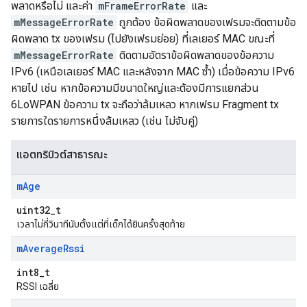
พลาดหรือไม่ และค่า
mFrameErrorRate
และ
mMessageErrorRate
ถูกต้อง ข้อผิดพลาดของเฟรมจะติดตามข้อ
ผิดพลาด tx ของเฟรม (ไปยังเฟรมย่อย) ที่เลเยอร์ MAC ขณะที่
mMessageErrorRate
ติดตามอัตราข้อผิดพลาดของข้อความ
IPv6 (เหนือเลเยอร์ MAC และหลังจาก MAC ซ้ำ) เมื่อข้อความ IPv6
หายไป เช่น หากข้อความมีขนาดใหญ่และต้องมีการแยกส่วน
6LoWPAN ข้อความ tx จะถือว่าล้มเหลว หากเฟรม Fragment tx
รายการใดรายการหนึ่งล้มเหลว (เช่น ไม่จับคู่)
แอตทริบิวต์สาธารณะ
m
Age
uint32_t
เวลาไม่กี่วินาทีนับตั้งแต่ที่เด็กได้ยินครั้งสุดท้าย
m
Average
Rssi
int8_t
RSSI เฉลี่ย