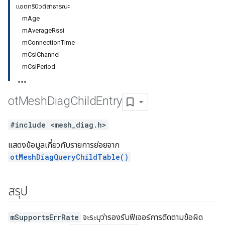
แอตทริบิวต์สาธารณะ
mAge
mAverageRssi
mConnectionTime
mCslChannel
mCslPeriod
ot
Mesh
Diag
Child
Entry
#include <mesh_diag.h>
แสดงข้อมูลเกี่ยวกับรายการย่อยจาก
otMeshDiagQueryChildTable()
สรุป
mSupportsErrRate
จะระบุว่ารองรับฟีเจอร์การติดตามข้อผิด