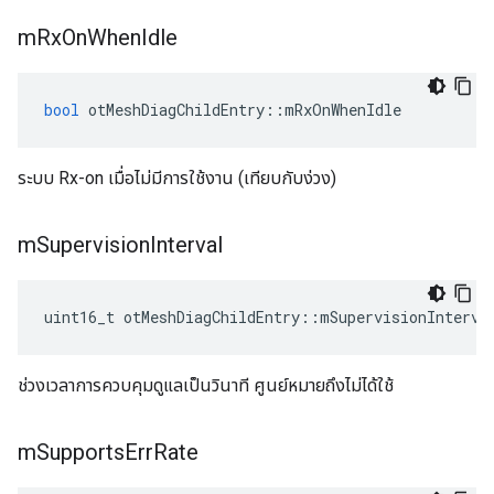
m
Rx
On
When
Idle
bool
 otMeshDiagChildEntry
::
mRxOnWhenIdle
ระบบ Rx-on เมื่อไม่มีการใช้งาน (เทียบกับง่วง)
m
Supervision
Interval
uint16_t otMeshDiagChildEntry
::
mSupervisionInterva
ช่วงเวลาการควบคุมดูแลเป็นวินาที ศูนย์หมายถึงไม่ได้ใช้
m
Supports
Err
Rate