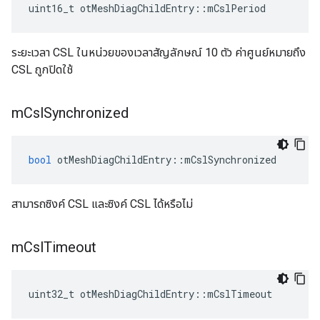
uint16_t otMeshDiagChildEntry
::
mCslPeriod
ระยะเวลา CSL ในหน่วยของเวลาสัญลักษณ์ 10 ตัว ค่าศูนย์หมายถึง
CSL ถูกปิดใช้
m
Csl
Synchronized
bool
 otMeshDiagChildEntry
::
mCslSynchronized
สามารถซิงค์ CSL และซิงค์ CSL ได้หรือไม่
m
Csl
Timeout
uint32_t otMeshDiagChildEntry
::
mCslTimeout