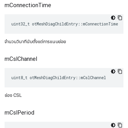
m
Connection
Time
uint32_t otMeshDiagChildEntry
::
mConnectionTime
จำนวนวินาทีนับตั้งแต่การแนบย่อย
m
Csl
Channel
uint8_t otMeshDiagChildEntry
::
mCslChannel
ช่อง CSL
m
Csl
Period