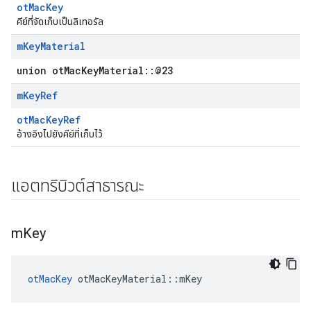
otMacKey
คีย์ที่จัดเก็บเป็นลิเทอรัล
m
Key
Material
union otMacKeyMaterial::@23
m
Key
Ref
otMacKeyRef
อ้างอิงไปยังคีย์ที่เก็บไว้
แอตทริบิวต์สาธารณะ
m
Key
otMacKey
 otMacKeyMaterial
::
mKey