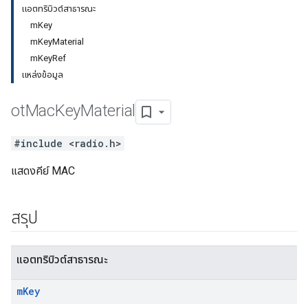
แอตทริบิวต์สาธารณะ
mKey
mKeyMaterial
mKeyRef
แหล่งข้อมูล
ot
Mac
Key
Material
#include <radio.h>
แสดงคีย์ MAC
สรุป
แอตทริบิวต์สาธารณะ
m
Key