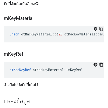
คีย์ที่จัดเก็บเป็นลิเทอรัล
m
Key
Material
union
 otMacKeyMaterial
::@
23
 otMacKeyMaterial
::
mKey
m
Key
Ref
otMacKeyRef
 otMacKeyMaterial
::
mKeyRef
อ้างอิงไปยังคีย์ที่เก็บไว้
แหล่งข้อมูล