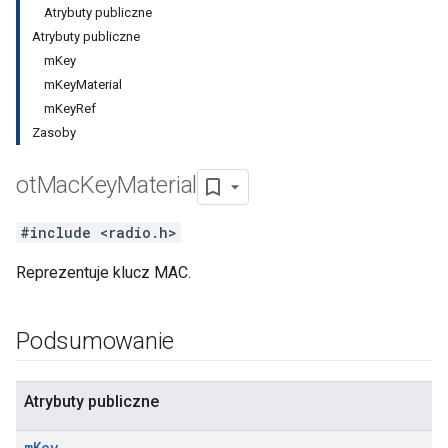
Atrybuty publiczne
Atrybuty publiczne
mKey
mKeyMaterial
mKeyRef
Zasoby
ot
Mac
Key
Material
#include <radio.h>
Reprezentuje klucz MAC.
Podsumowanie
Atrybuty publiczne
m
Key