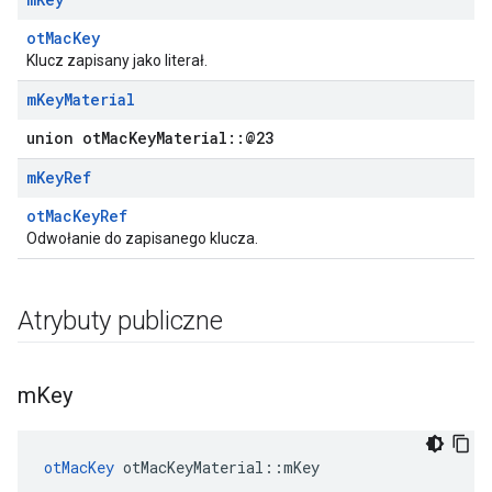
otMacKey
Klucz zapisany jako literał.
m
Key
Material
union otMacKeyMaterial::@23
m
Key
Ref
otMacKeyRef
Odwołanie do zapisanego klucza.
Atrybuty publiczne
m
Key
otMacKey
 otMacKeyMaterial
::
mKey