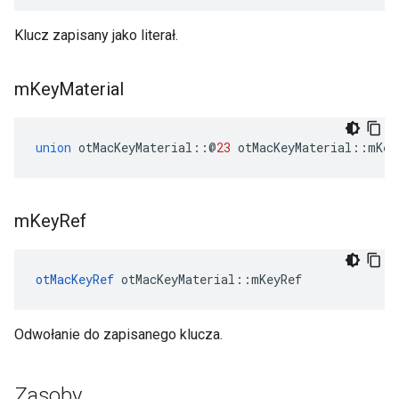
Klucz zapisany jako literał.
m
Key
Material
union
 otMacKeyMaterial
::@
23
 otMacKeyMaterial
::
mKey
m
Key
Ref
otMacKeyRef
 otMacKeyMaterial
::
mKeyRef
Odwołanie do zapisanego klucza.
Zasoby