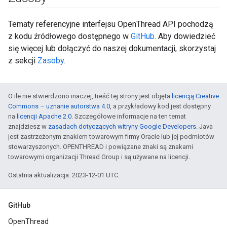
Tematy referencyjne interfejsu OpenThread API pochodzą
z kodu źródłowego dostępnego w
GitHub
. Aby dowiedzieć
się więcej lub dołączyć do naszej dokumentacji, skorzystaj
z sekcji
Zasoby
.
O ile nie stwierdzono inaczej, treść tej strony jest objęta
licencją Creative
Commons – uznanie autorstwa 4.0
, a przykładowy kod jest dostępny
na
licencji Apache 2.0
. Szczegółowe informacje na ten temat
znajdziesz w
zasadach dotyczących witryny Google Developers
. Java
jest zastrzeżonym znakiem towarowym firmy Oracle lub jej podmiotów
stowarzyszonych. OPENTHREAD i powiązane znaki są znakami
towarowymi organizacji Thread Group i są używane na licencji.
Ostatnia aktualizacja: 2023-12-01 UTC.
GitHub
OpenThread