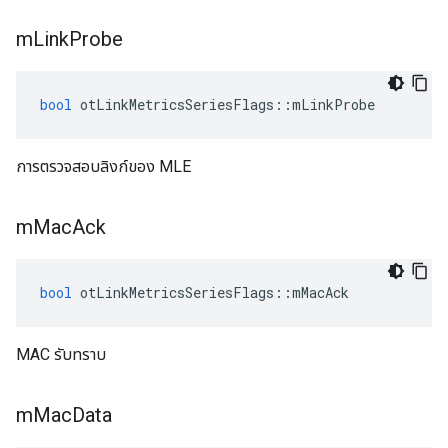
m
Link
Probe
bool
 otLinkMetricsSeriesFlags
::
mLinkProbe
การตรวจสอบลิงก์ของ MLE
m
Mac
Ack
bool
 otLinkMetricsSeriesFlags
::
mMacAck
MAC รับทราบ
m
Mac
Data