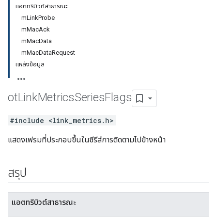
แอตทริบิวต์สาธารณะ
mLinkProbe
mMacAck
mMacData
mMacDataRequest
แหล่งข้อมูล
ot
Link
Metrics
Series
Flags
#include <link_metrics.h>
แสดงเฟรมที่ประกอบขึ้นในซีรีส์การติดตามไปข้างหน้า
สรุป
แอตทริบิวต์สาธารณะ