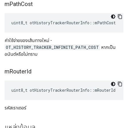
m
Path
Cost
uint8_t otHistoryTrackerRouterInfo
::
mPathCost
ค่าใช้จ่ายของเส้นทางใหม่ -
OT_HISTORY_TRACKER_INFINITE_PATH_COST
หากเป็น
อนันต์หรือไม่ทราบ
m
Router
Id
uint8_t otHistoryTrackerRouterInfo
::
mRouterId
รหัสเราเตอร์
แหล่งข้อมูล