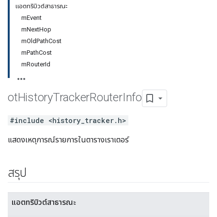
แอตทริบิวต์สาธารณะ
mEvent
mNextHop
mOldPathCost
mPathCost
mRouterId
ot
History
Tracker
Router
Info
#include <history_tracker.h>
แสดงเหตุการณ์รายการในตารางเราเตอร์
สรุป
แอตทริบิวต์สาธารณะ