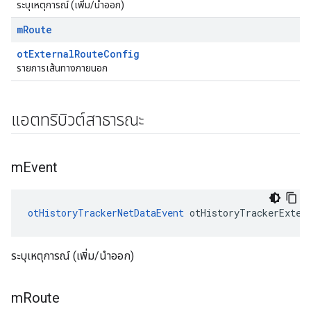
ระบุเหตุการณ์ (เพิ่ม/นำออก)
m
Route
otExternalRouteConfig
รายการเส้นทางภายนอก
แอตทริบิวต์สาธารณะ
m
Event
otHistoryTrackerNetDataEvent
 otHistoryTrackerExter
ระบุเหตุการณ์ (เพิ่ม/นำออก)
m
Route