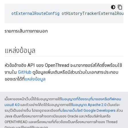
otExternalRouteConfig
 otHistoryTrackerExternalRout
รายการเส้นทางภายนอก
แหล่งข้อมูล
หัวข้ออ้างอิง API ของ OpenThread จะมาจากซอร์สโค้ดซึ่งพร้อมใช้
งานใน
GitHub
ดูข้อมูลเพิ่มเติมหรือมีส่วนร่วมในเอกสารประกอบ
ของเราได้ที่
แหล่งข้อมูล
เนื้อหาของหน้าเว็บนี้ได้รับอนุญาตภายใต้
ใบอนุญาตที่ต้องระบุที่มาของครีเอทีฟคอม
มอนส์ 4.0
และตัวอย่างโค้ดได้รับอนุญาตภายใต้
ใบอนุญาต Apache 2.0
เว้นแต่จะ
ระบุไว้เป็นอย่างอื่น โปรดดูรายละเอียดที่
นโยบายเว็บไซต์ Google Developers
ส่วน
Java เป็นเครื่องหมายการค้าจดทะเบียนของ Oracle และ/หรือบริษัทในเครือ
OPENTHREAD และเครื่องหมายที่เกี่ยวข้องเป็นเครื่องหมายการค้าของ Thread
Group และใช้ภายใต้ใบอนุญาต