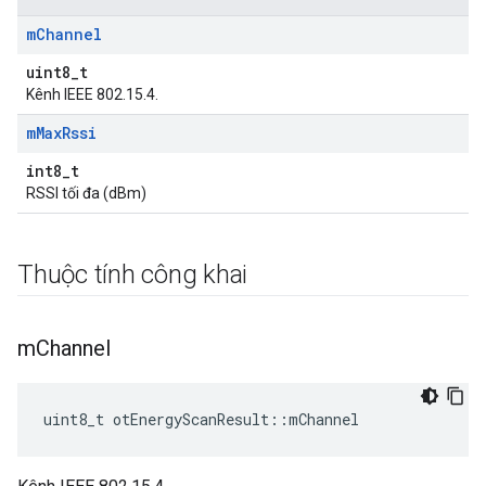
m
Channel
uint8_t
Kênh IEEE 802.15.4.
m
Max
Rssi
int8_t
RSSI tối đa (dBm)
Thuộc tính công khai
m
Channel
uint8_t otEnergyScanResult
::
mChannel