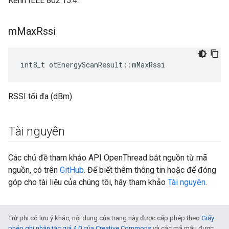
Kênh IEEE 802.15.4.
m
Max
Rssi
int8_t otEnergyScanResult
::
mMaxRssi
RSSI tối đa (dBm)
Tài nguyên
Các chủ đề tham khảo API OpenThread bắt nguồn từ mã
nguồn, có trên
GitHub
. Để biết thêm thông tin hoặc để đóng
góp cho tài liệu của chúng tôi, hãy tham khảo
Tài nguyên
.
Trừ phi có lưu ý khác, nội dung của trang này được cấp phép theo
Giấy
phép ghi nhận tác giả 4.0 của Creative Commons
và các mã mẫu được