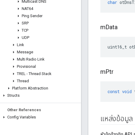
Multicast DNS
char
 otDnsT
NAT64
Ping Sender
SRP
m
Data
TCP
UDP
Link
uint16_t ot
Message
Multi Radio Link
Provisional
m
Ptr
TREL - Thread Stack
Thread
Platform Abstraction
const
void
Structs
Other References
แหล่งข้อมูล
Config Variables
หัวข้ออ้างอิง AP