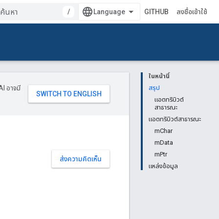
/
GITHUB
ลงชื่อเข้าใช้
ในหน้านี้
AI อาจมี
สรุป
แอตทริบิวต์
สาธารณะ
แอตทริบิวต์สาธารณะ
mChar
mData
mPtr
ส่งความคิดเห็น
แหล่งข้อมูล