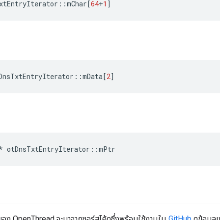
xtEntryIterator
::
mChar
[
64
+
1
]
DnsTxtEntryIterator
::
mData
[
2
]
*
 otDnsTxtEntryIterator
::
mPtr
I ของ OpenThread จะมาจากซอร์สโค้ดซึ่งพร้อมใช้งานใน
GitHub
ดูข้อมูล