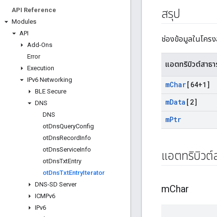
API Reference
สรุป
Modules
API
ช่องข้อมูลในโครงส
Add-Ons
Error
แอตทริบิวต์สาธ
Execution
IPv6 Networking
m
Char
[64+1]
BLE Secure
m
Data
[2]
DNS
DNS
m
Ptr
ot
Dns
Query
Config
ot
Dns
Record
Info
ot
Dns
Service
Info
แอตทริบิวต
ot
Dns
Txt
Entry
ot
Dns
Txt
Entry
Iterator
DNS-SD Server
m
Char
ICMPv6
IPv6