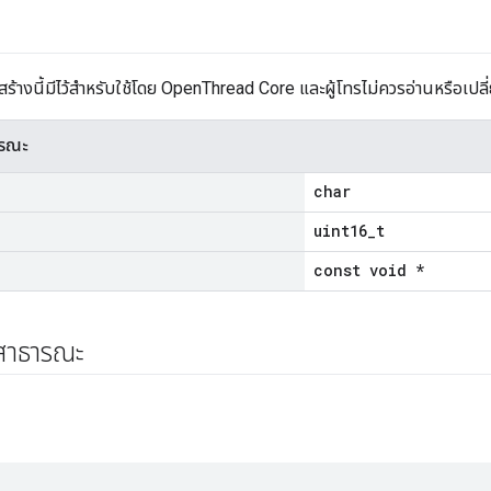
ร้างนี้มีไว้สำหรับใช้โดย OpenThread Core และผู้โทรไม่ควรอ่านหรือเปล
ารณะ
char
uint16_t
const void *
์สาธารณะ