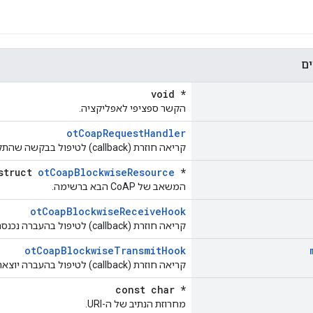
ים
void *
הקשר ספציפי לאפליקציה.
otCoapRequestHandler
קריאה חוזרת (callback) לטיפול בבקשה שהתקבלה.
struct
otCoapBlockwiseResource
*
המשאב של CoAP הבא ברשימה.
otCoapBlockwiseReceiveHook
קריאה חוזרת (callback) לטיפול בהעברה נכנסת מסוג חסימה.
otCoapBlockwiseTransmitHook
קריאה חוזרת (callback) לטיפול בהעברה יוצאת מסוג חסימה.
const char *
מחרוזת הנתיב של ה-URI.