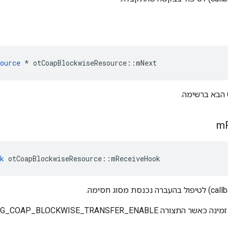
ource
*
 otCoapBlockwiseResource
::
mNext
m
k
 otCoapBlockwiseResource
::
mReceiveHook
OPENthread_CONFIG_COAP_BLOCKWISE_TRANSFE מופעלת.