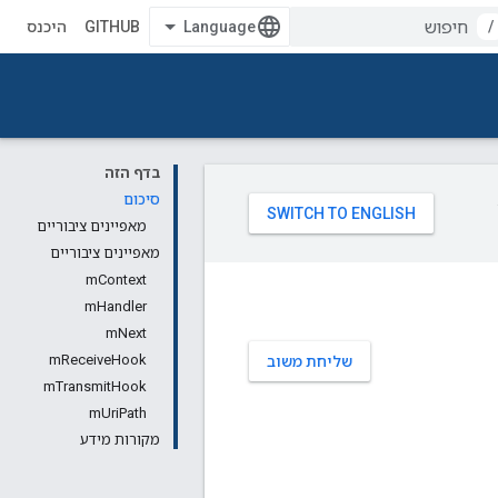
/
GITHUB
היכנס
בדף הזה
סיכום
מאפיינים ציבוריים
מאפיינים ציבוריים
mContext
mHandler
mNext
mReceiveHook
שליחת משוב
mTransmitHook
mUriPath
מקורות מידע