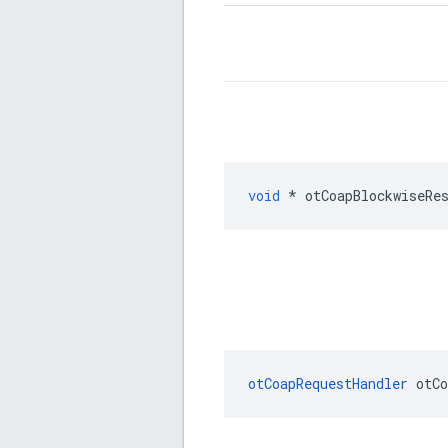
void
*
 otCoapBlockwiseRe
otCoapRequestHandler
 otCo