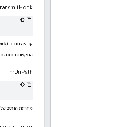
ransmit
Hook
קריאה חוזרת (callback) לטיפול בהעברה יוצאת מסוג חסימה.
התקשרות חזרה זו זמינה כאשר התצורה R_ENABLE
m
Uri
Path
מחרוזת הנתיב של ה-RI