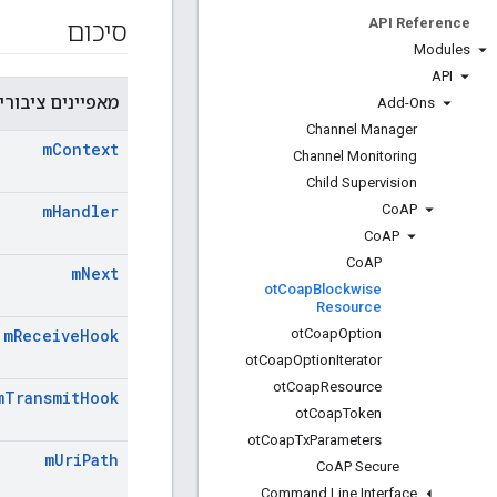
API Reference
סיכום
Modules
API
מאפיינים ציבורי
Add-Ons
Channel Manager
m
Context
Channel Monitoring
Child Supervision
Co
AP
m
Handler
Co
AP
Co
AP
m
Next
ot
Coap
Blockwise
Resource
ot
Coap
Option
m
Receive
Hook
ot
Coap
Option
Iterator
ot
Coap
Resource
m
Transmit
Hook
ot
Coap
Token
ot
Coap
Tx
Parameters
m
Uri
Path
Co
AP Secure
Command Line Interface