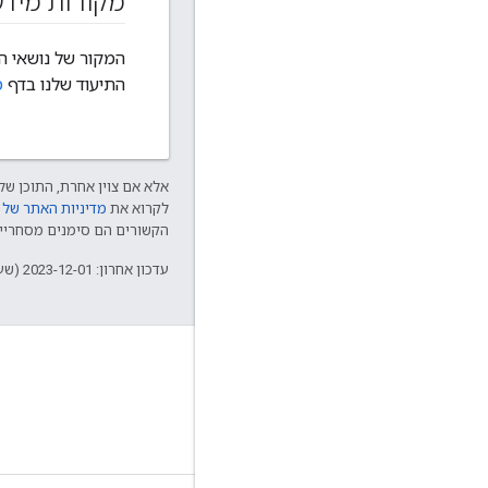
מקורות מידע
המקור של נושאי העזר של OpenThread API הוא ק
התיעוד שלנו בדף
מ
אלא אם צוין אחרת, התוכן של 
לקרוא את
מדיניות האתר של Google Developers‏
הקשורים הם סימנים מסחריים של Thread Group והשימוש בהם נע
עדכון אחרון: 2023-12-01 (שעון UTC).
GitHub
OpenThread
Border Router