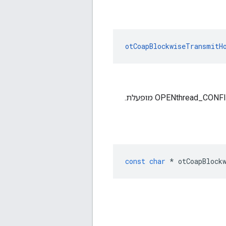
otCoapBlockwiseTransmitH
const
char
*
 otCoapBlock