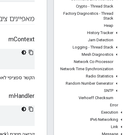
Crypto - Thread Stack
Factory Diagnostics - Thread
מאפיינים ציב
Stack
Heap
History Tracker
m
Context
Jam Detection
Logging - Thread Stack
Mesh Diagnostics
Network Co-Processor
Network Time Synchronization
Radio Statistics
הקשר ספציפי לאפ
Random Number Generator
SNTP
m
Handler
Verhoeff Checksum
Error
Execution
IPv6 Networking
Link
קריאה חוזרת (callback) לטיפול בבקשה שהתקבלה.
Message