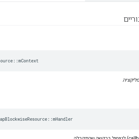
וריים
source
::
mContext
ליקציה.
apBlockwiseResource
::
mHandler