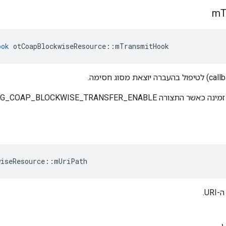
m
T
ook
 otCoapBlockwiseResource
::
mTransmitHook
OPENthread_CONFIG_COAP_BLOCKWISE_TRANSFE מופעלת.
wiseResource
::
mUriPath
U.