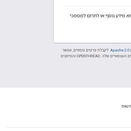
וא מידע נוסף או לתרום למסמכי
ן
Apache 2.0‏
. לקבלת פרטים נוספים, אפשר
.‏ Java הוא סימן מסחרי רשום של חברת Oracle ו/או של השותפים העצמאיים שלה. ‫OPENTHREAD והסימנים
דשות