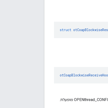
struct
otCoapBlockwiseRes
otCoapBlockwiseReceiveHoo