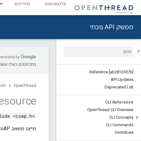
פלטפורמות
מדריכים
ממשק API נוכחי
בתרגומים כאלו עשויו
Reference [ab2812307b]
API Updates
OpenThread
חומ
Deprecated List
esource
CLI Reference
Open
Thread CLI Overview
lude <coap.h>
CLI Concepts
CLI Commands
מייצג משאב CoAP עם העברה מסוג בלוק.
Contribute