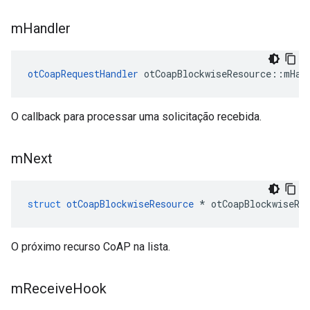
m
Handler
otCoapRequestHandler
 otCoapBlockwiseResource
::
mHan
O callback para processar uma solicitação recebida.
m
Next
struct
otCoapBlockwiseResource
*
 otCoapBlockwiseRe
O próximo recurso CoAP na lista.
m
Receive
Hook