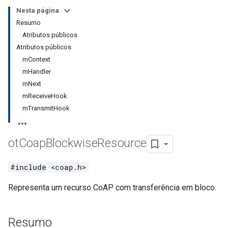
Nesta página
Resumo
Atributos públicos
Atributos públicos
mContext
mHandler
mNext
mReceiveHook
mTransmitHook
ot
Coap
Blockwise
Resource
#include <coap.h>
Representa um recurso CoAP com transferência em bloco.
Resumo