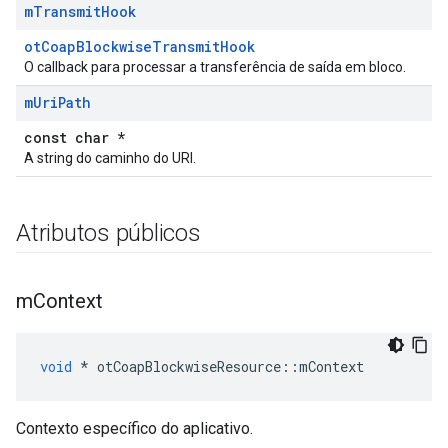
m
Transmit
Hook
otCoapBlockwiseTransmitHook
O callback para processar a transferência de saída em bloco.
m
Uri
Path
const char *
A string do caminho do URI.
Atributos públicos
m
Context
void
*
 otCoapBlockwiseResource
::
mContext
Contexto específico do aplicativo.