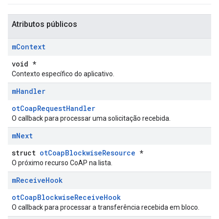
Atributos públicos
m
Context
void *
Contexto específico do aplicativo.
m
Handler
otCoapRequestHandler
O callback para processar uma solicitação recebida.
m
Next
struct
otCoapBlockwiseResource
*
O próximo recurso CoAP na lista.
m
Receive
Hook
otCoapBlockwiseReceiveHook
O callback para processar a transferência recebida em bloco.