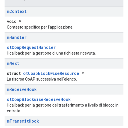
m
Context
void *
Contesto specifico per l'applicazione.
m
Handler
otCoapRequestHandler
Il callback per la gestione di una richiesta ricevuta.
m
Next
struct
otCoapBlockwiseResource
*
La risorsa CoAP successiva nell'elenco.
m
Receive
Hook
otCoapBlockwiseReceiveHook
Il callback per la gestione del trasferimento a livello di blocco in
entrata.
m
Transmit
Hook