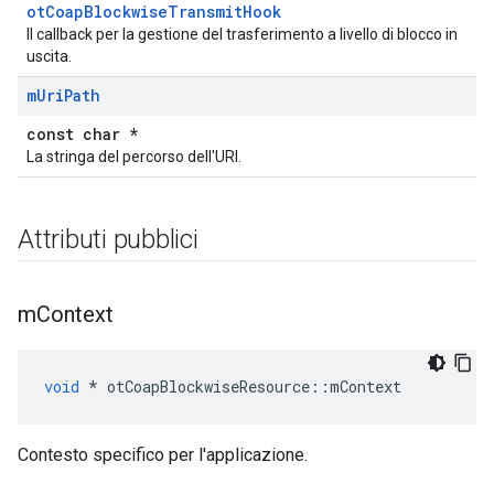
otCoapBlockwiseTransmitHook
Il callback per la gestione del trasferimento a livello di blocco in
uscita.
m
Uri
Path
const char *
La stringa del percorso dell'URI.
Attributi pubblici
m
Context
void
*
 otCoapBlockwiseResource
::
mContext
Contesto specifico per l'applicazione.