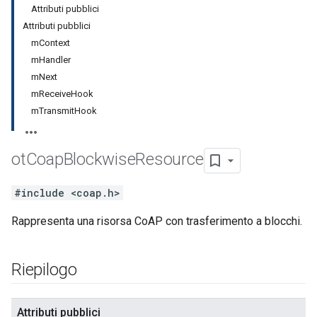
Attributi pubblici
Attributi pubblici
mContext
mHandler
mNext
mReceiveHook
mTransmitHook
ot
Coap
Blockwise
Resource
#include <coap.h>
Rappresenta una risorsa CoAP con trasferimento a blocchi.
Riepilogo
Attributi pubblici