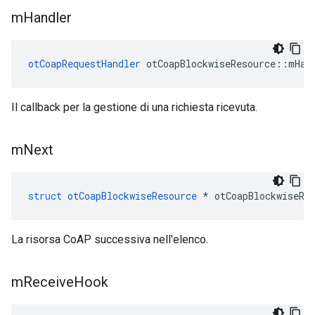
m
Handler
otCoapRequestHandler
 otCoapBlockwiseResource
::
mHan
Il callback per la gestione di una richiesta ricevuta.
m
Next
struct
otCoapBlockwiseResource
*
 otCoapBlockwiseRe
La risorsa CoAP successiva nell'elenco.
m
Receive
Hook