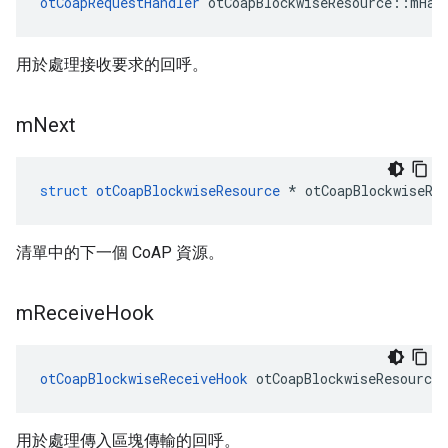
otCoapRequestHandler
 otCoapBlockwiseResource
::
mHan
用於處理接收要求的回呼。
m
Next
struct
otCoapBlockwiseResource
*
 otCoapBlockwiseRe
清單中的下一個 CoAP 資源。
m
Receive
Hook
otCoapBlockwiseReceiveHook
 otCoapBlockwiseResource
用於處理傳入區塊傳輸的回呼。