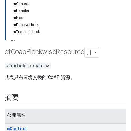
mContext
mHandler
mNext
mReceiveHook
mTransmitHook
ot
Coap
Blockwise
Resource
#include <coap.h>
代表具有區塊交換的 CoAP 資源。
摘要
公開屬性
m
Context