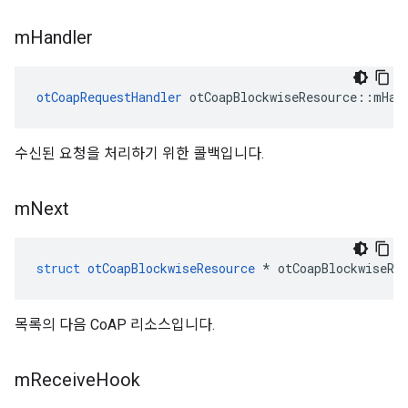
m
Handler
otCoapRequestHandler
 otCoapBlockwiseResource
::
mHan
수신된 요청을 처리하기 위한 콜백입니다.
m
Next
struct
otCoapBlockwiseResource
*
 otCoapBlockwiseRe
목록의 다음 CoAP 리소스입니다.
m
Receive
Hook