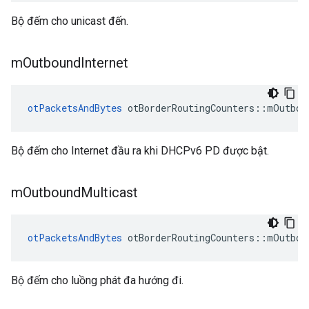
Bộ đếm cho unicast đến.
m
Outbound
Internet
otPacketsAndBytes
 otBorderRoutingCounters
::
mOutbou
Bộ đếm cho Internet đầu ra khi DHCPv6 PD được bật.
m
Outbound
Multicast
otPacketsAndBytes
 otBorderRoutingCounters
::
mOutbou
Bộ đếm cho luồng phát đa hướng đi.