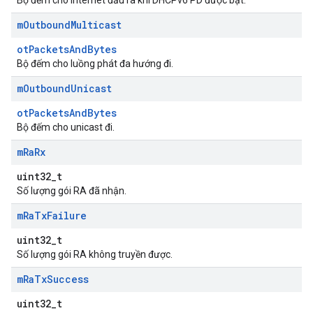
Bộ đếm cho Internet đầu ra khi DHCPv6 PD được bật.
m
Outbound
Multicast
otPacketsAndBytes
Bộ đếm cho luồng phát đa hướng đi.
m
Outbound
Unicast
otPacketsAndBytes
Bộ đếm cho unicast đi.
m
Ra
Rx
uint32_t
Số lượng gói RA đã nhận.
m
Ra
Tx
Failure
uint32_t
Số lượng gói RA không truyền được.
m
Ra
Tx
Success
uint32_t