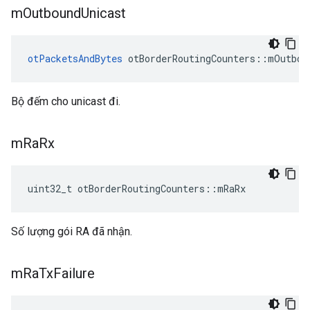
m
Outbound
Unicast
otPacketsAndBytes
 otBorderRoutingCounters
::
mOutbou
Bộ đếm cho unicast đi.
m
Ra
Rx
uint32_t otBorderRoutingCounters
::
mRaRx
Số lượng gói RA đã nhận.
m
Ra
Tx
Failure