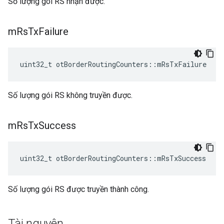
Số lượng gói RS nhận được.
m
Rs
Tx
Failure
uint32_t otBorderRoutingCounters
::
mRsTxFailure
Số lượng gói RS không truyền được.
m
Rs
Tx
Success
uint32_t otBorderRoutingCounters
::
mRsTxSuccess
Số lượng gói RS được truyền thành công.
Tài nguyên