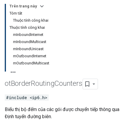
Trên trang này
Tóm tắt
Thuộc tính công khai
Thuộc tính công khai
mInboundInternet
mInboundMulticast
mInboundUnicast
mOutboundInternet
mOutboundMulticast
ot
Border
Routing
Counters
#include <ip6.h>
Biểu thị bộ đếm của các gói được chuyển tiếp thông qua
Định tuyến đường biên.