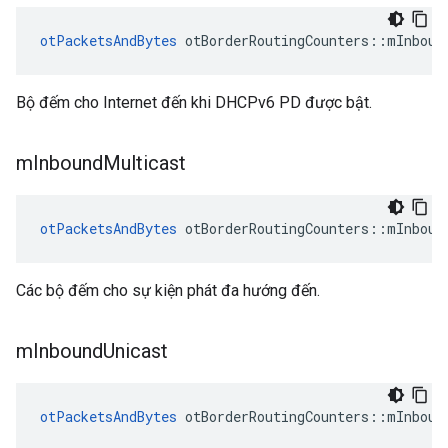
otPacketsAndBytes
 otBorderRoutingCounters
::
mInboun
Bộ đếm cho Internet đến khi DHCPv6 PD được bật.
m
Inbound
Multicast
otPacketsAndBytes
 otBorderRoutingCounters
::
mInboun
Các bộ đếm cho sự kiện phát đa hướng đến.
m
Inbound
Unicast
otPacketsAndBytes
 otBorderRoutingCounters
::
mInboun