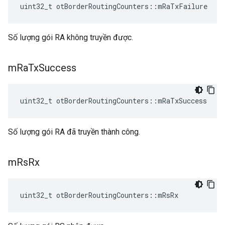
uint32_t otBorderRoutingCounters
::
mRaTxFailure
Số lượng gói RA không truyền được.
m
Ra
Tx
Success
uint32_t otBorderRoutingCounters
::
mRaTxSuccess
Số lượng gói RA đã truyền thành công.
m
Rs
Rx
uint32_t otBorderRoutingCounters
::
mRsRx