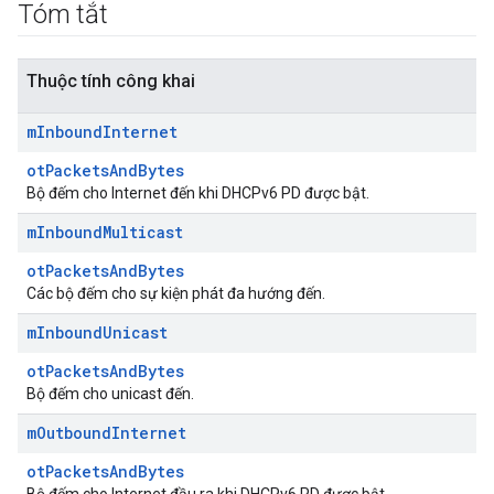
Tóm tắt
Thuộc tính công khai
m
Inbound
Internet
otPacketsAndBytes
Bộ đếm cho Internet đến khi DHCPv6 PD được bật.
m
Inbound
Multicast
otPacketsAndBytes
Các bộ đếm cho sự kiện phát đa hướng đến.
m
Inbound
Unicast
otPacketsAndBytes
Bộ đếm cho unicast đến.
m
Outbound
Internet
otPacketsAndBytes